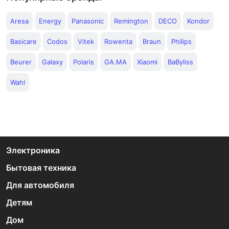
Aresa
Energy
Panasonic
Remington
DECO
Kondor
Basicare
Codos
Vitek
Rowenta
Braun
Philips
Beurer
Galaxy
Polaris
GA.MA
Xiaomi
BaByliss
Wahl
Электроника
Бытовая техника
Для автомобиля
Детям
Дом