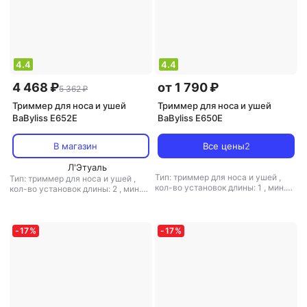
4.4
4.4
4 468 ₽
от 1 790 ₽
5 362 ₽
Триммер для носа и ушей
Триммер для носа и ушей
BaByliss E652E
BaByliss E650E
В магазин
Все цены
2
Л'Этуаль
Тип: триммер для носа и ушей
,
Тип: триммер для носа и ушей
,
кол-во установок длины: 1
,
мин.
кол-во установок длины: 2
,
мин.
длина стрижки: 0.1 мм
,
макс.
длина стрижки: 3 мм
,
макс. длина
длина стрижки: 5 мм
,
ширина
стрижки: 5 мм
,
ширина ножа: 20
ножа: 21 мм
,
вес: 110 г
мм
,
вес: 110 г
-
17
%
-
17
%