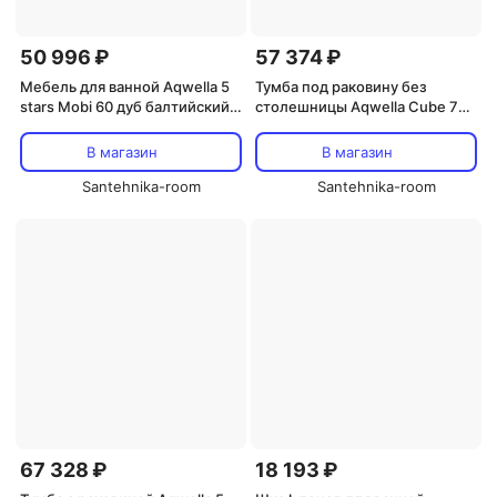
50 996 ₽
57 374 ₽
Мебель для ванной Aqwella 5
Тумба под раковину без
stars Mobi 60 дуб балтийский,
столешницы Aqwella Cube 70
белая
белая матовая
В магазин
В магазин
Santehnika-room
Santehnika-room
67 328 ₽
18 193 ₽