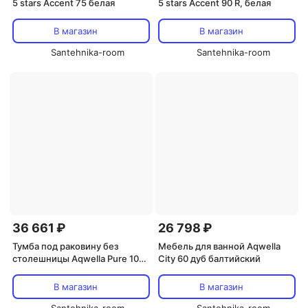
5 stars Accent 75 белая
5 stars Accent 90 R, белая
В магазин
В магазин
Santehnika-room
Santehnika-room
36 661 ₽
26 798 ₽
Тумба под раковину без
Мебель для ванной Aqwella
столешницы Aqwella Pure 100
City 60 дуб балтийский
капучино светлый
В магазин
В магазин