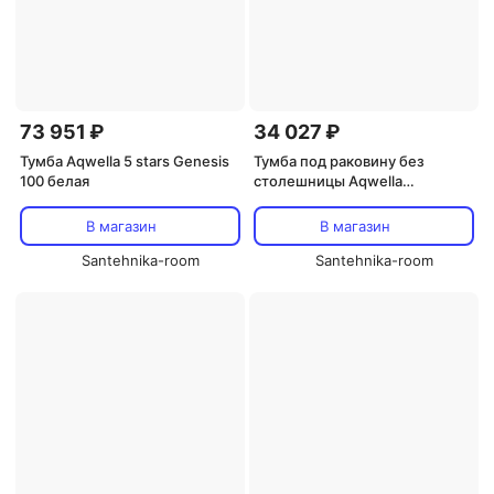
73 951 ₽
34 027 ₽
Тумба Aqwella 5 stars Genesis
Тумба под раковину без
100 белая
столешницы Aqwella
Барселона люкс 85 с бельевой
корзиной
В магазин
В магазин
Santehnika-room
Santehnika-room