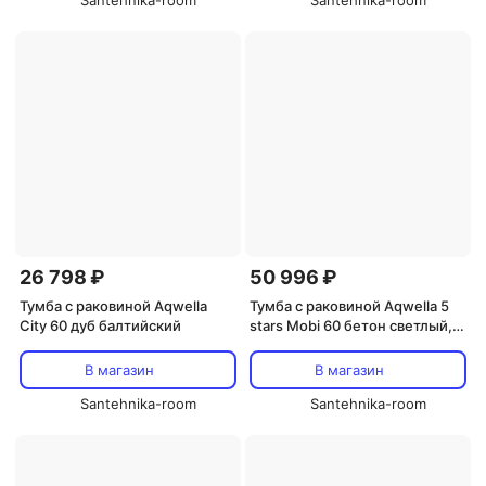
Santehnika-room
Santehnika-room
26 798 ₽
50 996 ₽
Тумба с раковиной Aqwella
Тумба с раковиной Aqwella 5
City 60 дуб балтийский
stars Mobi 60 бетон светлый,
белая
В магазин
В магазин
Santehnika-room
Santehnika-room