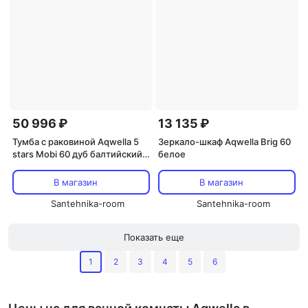
50 996 ₽
13 135 ₽
Тумба с раковиной Aqwella 5
Зеркало-шкаф Aqwella Brig 60
stars Mobi 60 дуб балтийский,
белое
белая
В магазин
В магазин
Santehnika-room
Santehnika-room
Показать еще
1
2
3
4
5
6