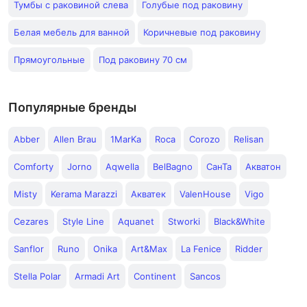
Тумбы с раковиной слева
Голубые под раковину
Белая мебель для ванной
Коричневые под раковину
Прямоугольные
Под раковину 70 см
Популярные бренды
Abber
Allen Brau
1MarKa
Roca
Corozo
Relisan
Comforty
Jorno
Aqwella
BelBagno
СанТа
Акватон
Misty
Kerama Marazzi
Акватек
ValenHouse
Vigo
Cezares
Style Line
Aquanet
Stworki
Black&White
Sanflor
Runo
Onika
Art&Max
La Fenice
Ridder
Stella Polar
Armadi Art
Continent
Sancos