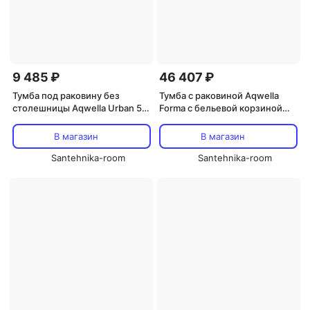
9 485 ₽
46 407 ₽
Тумба под раковину без
Тумба с раковиной Aqwella
столешницы Aqwella Urban 50,
Forma с бельевой корзиной
подвесная, дуб давос
справа
В магазин
В магазин
Santehnika-room
Santehnika-room