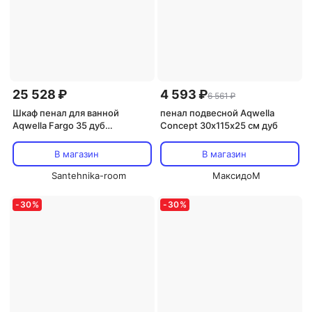
25 528 ₽
4 593 ₽
6 561 ₽
Шкаф пенал для ванной
пенал подвесной Aqwella
Aqwella Fargo 35 дуб
Concept 30х115х25 см дуб
балтийский
В магазин
В магазин
Santehnika-room
МаксидоМ
-
30
%
-
30
%