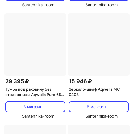
Santehnika-room
Santehnika-room
29 395 ₽
15 946 ₽
Тумба под раковину без
Зеркало-шкаф Aqwella MC
столешницы Aqwella Pure 65
0408
шалфей зелёный
В магазин
В магазин
Santehnika-room
Santehnika-room