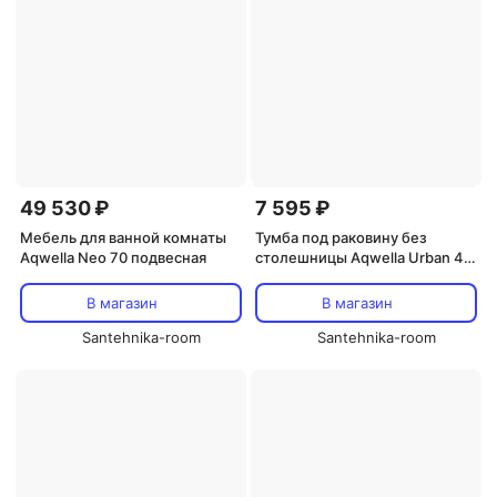
49 530 ₽
7 595 ₽
Мебель для ванной комнаты
Тумба под раковину без
Aqwella Neo 70 подвесная
столешницы Aqwella Urban 45,
подвесная, дуб давос
В магазин
В магазин
Santehnika-room
Santehnika-room