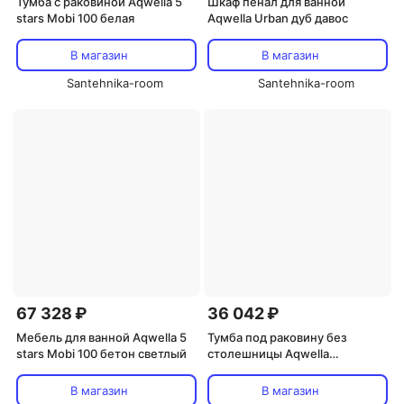
Тумба с раковиной Aqwella 5
Шкаф пенал для ванной
stars Mobi 100 белая
Aqwella Urban дуб давос
В магазин
В магазин
Santehnika-room
Santehnika-room
67 328 ₽
36 042 ₽
Мебель для ванной Aqwella 5
Тумба под раковину без
stars Mobi 100 бетон светлый
столешницы Aqwella
Manchester 100 напольная
В магазин
В магазин