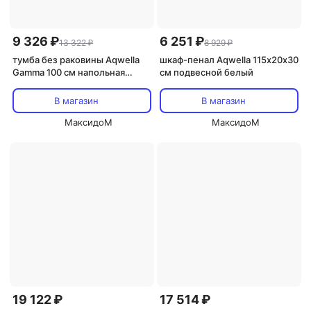
9 326 ₽
6 251 ₽
13 322 ₽
8 929 ₽
тумба без раковины Aqwella
шкаф-пенал Aqwella 115х20х30
Gamma 100 см напольная
см подвесной белый
белая
В магазин
В магазин
МаксидоМ
МаксидоМ
19 122 ₽
17 514 ₽