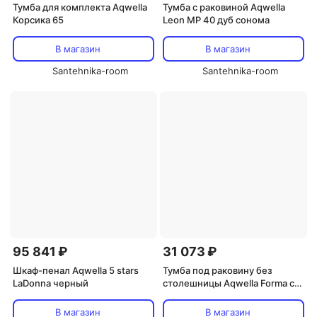
Тумба для комплекта Aqwella
Тумба с раковиной Aqwella
Корсика 65
Leon MP 40 дуб сонома
В магазин
В магазин
Santehnika-room
Santehnika-room
95 841 ₽
31 073 ₽
Шкаф-пенал Aqwella 5 stars
Тумба под раковину без
LaDonna черный
столешницы Aqwella Forma с
бельевой корзиной справа
В магазин
В магазин