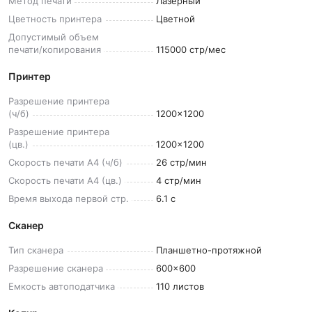
Метод
печати
Лазерный
Цветность
принтера
Цветной
Допустимый объем
печати/копирования
115000 стр/мес
Принтер
Разрешение принтера
(ч/б)
1200x1200
Разрешение принтера
(цв.)
1200x1200
Скорость печати A4
(ч/б)
26 стр/мин
Скорость печати A4
(цв.)
4 стр/мин
Время выхода первой
стр.
6.1 с
Сканер
Тип
сканера
Планшетно-протяжной
Разрешение
сканера
600x600
Емкость
автоподатчика
110 листов