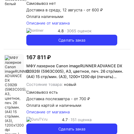
Самовывоз нет
Доставка в среду, 12 августа -
от 600 ₽
Оплата наличными
Описание от магазина
4.8
3065 оценок
Сделать заказ
167 811 ₽
МФУ лазерное Canon imageRUNNER ADVANCE DX
C3926I (5963C005), А3, цветное, печ. 26 стр/мин.
(А4) 15 стр/мин. (А3), 1200x1200 dpi (печать)
600x600 dpi (скан.), USB; Ethernet (без
Состояние товара:
новый
автоподатчика и картриджей, запуск АСЦ)
Самовывоз есть
Доставка послезавтра -
от 700 ₽
Оплата картой и наличными
Описание от магазина
4.7
151 оценка
Сделать заказ