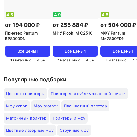
4.5
4.9
4.5
от 194 000 ₽
от 255 884 ₽
от 504 000 ₽
Принтер Pantum
МФУ Ricoh IM C2510
МФУ Pantum
BP8000DN
BM7800FDN
Все цены
1
Все цены
4
Все цены
1
1 магазин с
4.5
+
2 магазина с
4.5
+
1 магазин с
4.
Популярные подборки
Цветные принтеры
Принтер для сублимационной печати
Мфу canon
Мфу brother
Планшетный плоттер
Матричный принтер
Принтеры и мфу
Цветные лазерные мфу
Струйные мфу