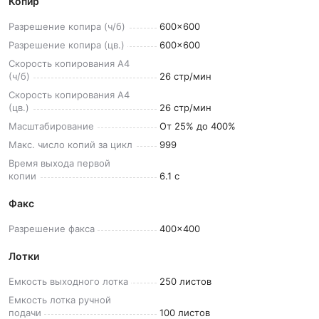
Копир
Разрешение копира
(ч/б)
600x600
Разрешение копира
(цв.)
600x600
Скорость копирования A4
(ч/б)
26 стр/мин
Скорость копирования A4
(цв.)
26 стр/мин
Масштабирование
От 25% до 400%
Макс. число копий за
цикл
999
Время выхода первой
копии
6.1 с
Факс
Разрешение
факса
400x400
Лотки
Емкость выходного
лотка
250 листов
Емкость лотка ручной
подачи
100 листов