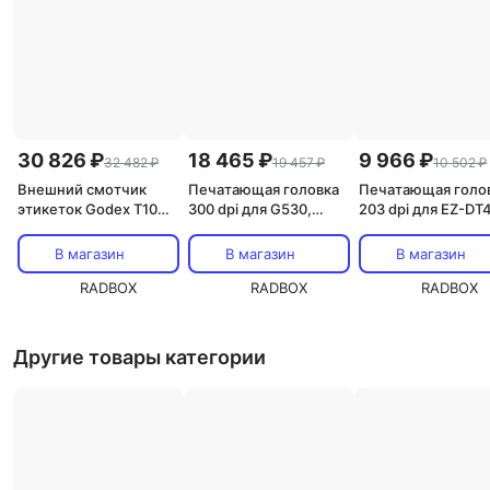
30 826 ₽
18 465 ₽
9 966 ₽
32 482 ₽
19 457 ₽
10 502 ₽
Внешний смотчик
Печатающая головка
Печатающая голо
этикеток Godex T10
300 dpi для G530,
203 dpi для EZ-DT4
(120 мм)
G330, RT730, RT730i
DT4, G300, G500 (
(021-G53007-000)
G50007-000, 021-
В магазин
В магазин
В магазин
120011-000)
RADBOX
RADBOX
RADBOX
Другие товары категории