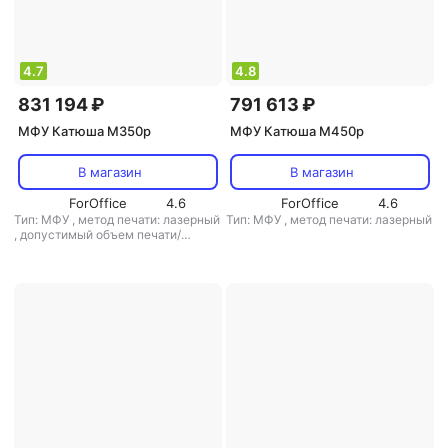
4.7
4.8
831 194 ₽
791 613 ₽
МФУ Катюша M350p
МФУ Катюша M450p
В магазин
В магазин
ForOffice
4.6
ForOffice
4.6
Тип: МФУ
,
метод печати: лазерный
Тип: МФУ
,
метод печати: лазерный
,
допустимый объем печати/
копирования: 150000 стр/мес