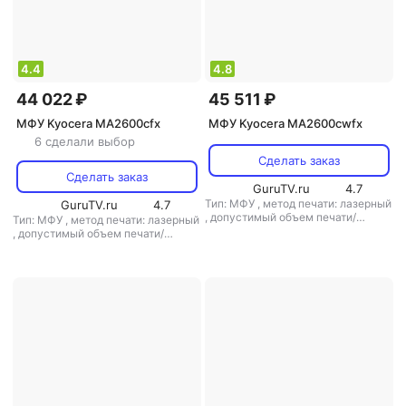
4.4
4.8
44 022 ₽
45 511 ₽
МФУ Kyocera MA2600cfx
МФУ Kyocera MA2600cwfx
6 сделали выбор
Сделать заказ
Сделать заказ
GuruTV.ru
4.7
Тип: МФУ
,
метод печати: лазерный
GuruTV.ru
4.7
,
допустимый объем печати/
Тип: МФУ
,
метод печати: лазерный
копирования: 65000 стр/мес
,
допустимый объем печати/
копирования: 65000 стр/мес