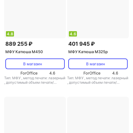
4.8
4.6
889 255 ₽
401 945 ₽
МФУ Катюша M450
МФУ Катюша M325p
В магазин
В магазин
ForOffice
4.6
ForOffice
4.6
Тип: МФУ
,
метод печати: лазерный
Тип: МФУ
,
метод печати: лазерный
,
допустимый объем печати/
,
допустимый объем печати/
копирования: 15000 стр/мес
копирования: 100000 стр/мес