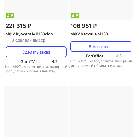
4.5
4.5
221 315 ₽
106 951 ₽
МФУ Kyocera M8130cidn
МФУ Катюша M133
3 сделали выбор
В магазин
Сделать заказ
ForOffice
4.6
Тип: МФУ
,
метод печати: лазерный
GuruTV.ru
4.7
,
допустимый объем печати/
Тип: МФУ
,
метод печати: лазерный
копирования: 100000 стр/мес
,
допустимый объем печати/
копирования: 100000 стр/мес