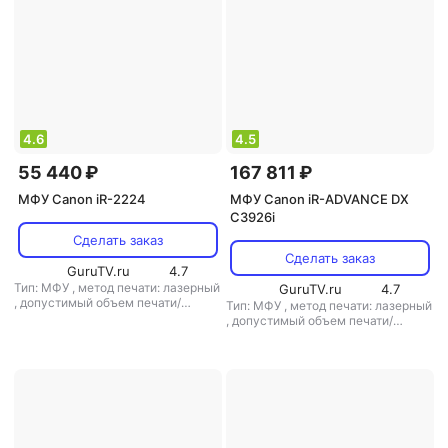
4.6
4.5
55 440 ₽
167 811 ₽
МФУ Canon iR-2224
МФУ Canon iR-ADVANCE DX
C3926i
Сделать заказ
Сделать заказ
GuruTV.ru
4.7
Тип: МФУ
,
метод печати: лазерный
GuruTV.ru
4.7
,
допустимый объем печати/
Тип: МФУ
,
метод печати: лазерный
копирования: 60000 стр/мес
,
допустимый объем печати/
копирования: 115000 стр/мес