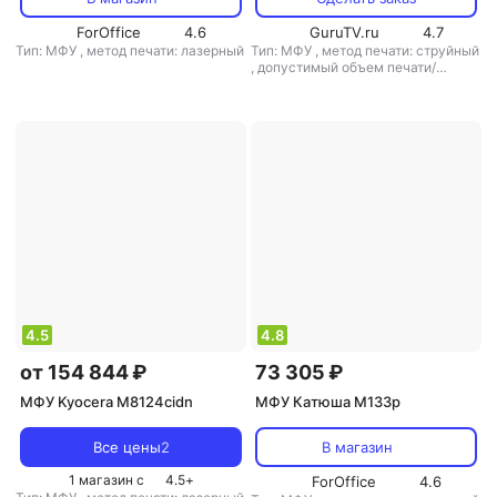
ForOffice
4.6
GuruTV.ru
4.7
Тип: МФУ
,
метод печати: лазерный
Тип: МФУ
,
метод печати: струйный
,
допустимый объем печати/
копирования: 1000 стр/мес
4.5
4.8
от 154 844 ₽
73 305 ₽
МФУ Kyocera M8124cidn
МФУ Катюша M133p
Все цены
2
В магазин
1 магазин с
4.5
+
ForOffice
4.6