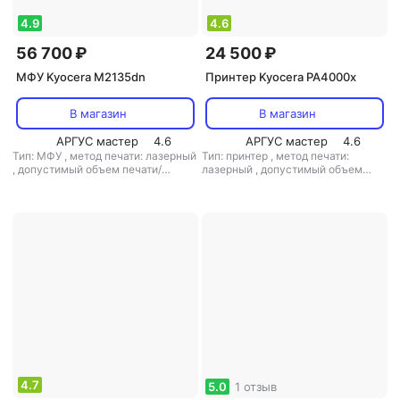
4.9
4.6
56 700 ₽
24 500 ₽
МФУ Kyocera M2135dn
Принтер Kyocera PA4000x
В магазин
В магазин
АРГУС мастер
4.6
АРГУС мастер
4.6
Тип: МФУ
,
метод печати: лазерный
Тип: принтер
,
метод печати:
,
допустимый объем печати/
лазерный
,
допустимый объем
копирования: 20000 стр/мес
печати/копирования: 80000 стр/
мес
4.7
5.0
1 отзыв