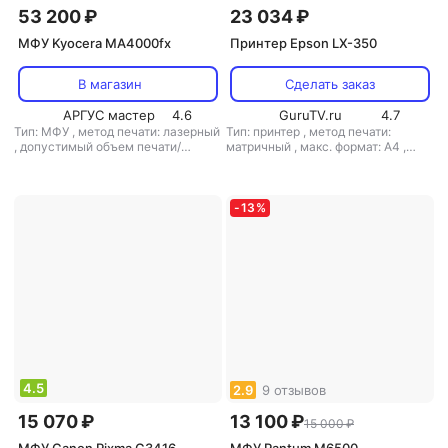
53 200 ₽
23 034 ₽
МФУ Kyocera MA4000fx
Принтер Epson LX-350
В магазин
Сделать заказ
АРГУС мастер
4.6
GuruTV.ru
4.7
Тип: МФУ
,
метод печати: лазерный
Тип: принтер
,
метод печати:
,
допустимый объем печати/
матричный
,
макс. формат: A4
,
копирования: 80000 стр/мес
допустимый объем печати/
копирования: 45000 стр/мес
-
13
%
4.5
2.9
9 отзывов
15 070 ₽
13 100 ₽
15 000 ₽