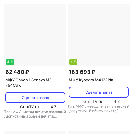
4.9
4.5
62 480 ₽
183 693 ₽
МФУ Canon i-Sensys MF-
МФУ Kyocera M4132idn
754Cdw
Сделать заказ
Сделать заказ
GuruTV.ru
4.7
Тип: МФУ
,
метод печати: лазерный
GuruTV.ru
4.7
,
допустимый объем печати/
Тип: МФУ
,
метод печати: лазерный
копирования: 100000 стр/мес
,
допустимый объем печати/
копирования: 50000 стр/мес