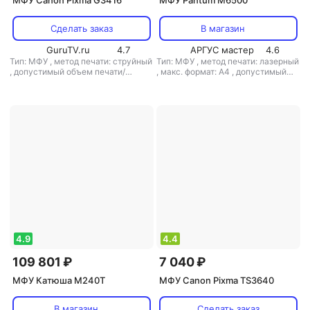
МФУ Canon Pixma G3416
МФУ Pantum M6500
Сделать заказ
В магазин
GuruTV.ru
4.7
АРГУС мастер
4.6
Тип: МФУ
,
метод печати: струйный
Тип: МФУ
,
метод печати: лазерный
,
допустимый объем печати/
,
макс. формат: A4
,
допустимый
копирования: 6000 стр/мес
объем печати/копирования: 20000
стр/мес
4.9
4.4
109 801 ₽
7 040 ₽
МФУ Катюша M240T
МФУ Canon Pixma TS3640
В магазин
Сделать заказ