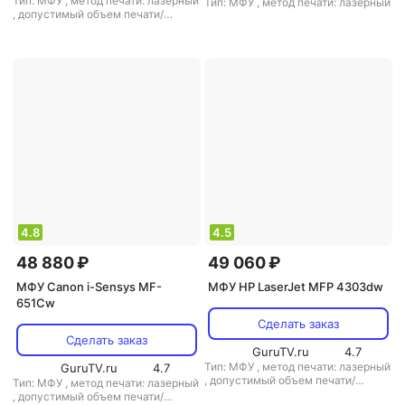
Тип: МФУ
,
метод печати: лазерный
Тип: МФУ
,
метод печати: лазерный
,
допустимый объем печати/
копирования: 100000 стр/мес
4.8
4.5
48 880 ₽
49 060 ₽
МФУ Canon i-Sensys MF-
МФУ HP LaserJet MFP 4303dw
651Cw
Сделать заказ
Сделать заказ
GuruTV.ru
4.7
Тип: МФУ
,
метод печати: лазерный
GuruTV.ru
4.7
,
допустимый объем печати/
Тип: МФУ
,
метод печати: лазерный
копирования: 50000 стр/мес
,
допустимый объем печати/