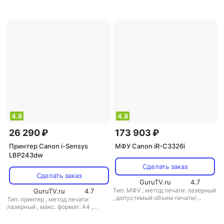
копирования: 30000 стр/мес
4.8
4.8
26 290 ₽
173 903 ₽
Принтер Canon i-Sensys
МФУ Canon iR-C3326i
LBP243dw
Сделать заказ
Сделать заказ
GuruTV.ru
4.7
Тип: МФУ
,
метод печати: лазерный
GuruTV.ru
4.7
,
допустимый объем печати/
Тип: принтер
,
метод печати:
копирования: 50000 стр/мес
лазерный
,
макс. формат: A4
,
допустимый объем печати/
копирования: 4000 стр/мес