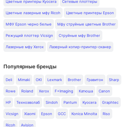
Цветные принтеры Kyocera
Сетевые плоттеры
Цветные лазерные мфу Ricoh
Цветные принтеры Epson
МФУ Epson черно белые
Мфу струйные цветные Brother
Режущий плоттер Vicsign
Струйные мфу Brother
Лазерные мфу Xerox
Лазерный копир-принтер-сканер
Популярные бренды
Deli
Mimaki
OKI
Lexmark
Brother
Гравитон
Sharp
Rowe
Roland
Xerox
F+Imaging
Катюша
Canon
HP
Техноэволаб
Sindoh
Pantum
Kyocera
Graphtec
Vicsign
Xiaomi
Epson
GCC
Konica Minolta
Riso
Ricoh
Avision