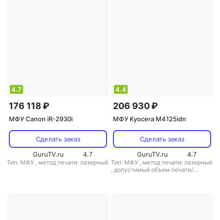
4.7
4.4
176 118 ₽
206 930 ₽
МФУ Canon iR-2930i
МФУ Kyocera M4125idn
Сделать заказ
Сделать заказ
GuruTV.ru
4.7
GuruTV.ru
4.7
Тип: МФУ
,
метод печати: лазерный
Тип: МФУ
,
метод печати: лазерный
,
допустимый объем печати/
копирования: 100000 стр/мес