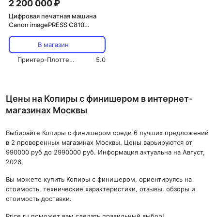
2 200 000 ₽
Цифровая печатная машина
Canon imagePRESS C810
EcoLine + лоток + финишер +
контроллер (C810_Ref.)
В магазин
Принтер-Плоттер.ру
5.0
Цены на Копиры с финишером в интернет-
магазинах Москвы
Выбирайте Копиры с финишером среди 6 лучших предложений
в 2 проверенных магазинах Москвы. Цены варьируются от
990000 руб до 2990000 руб. Информация актуальна на Август,
2026.
Вы можете купить Копиры с финишером, ориентируясь на
стоимость, технические характеристики, отзывы, обзоры и
стоимость доставки.
Price.ru поможет вам сделать правильный выбор!