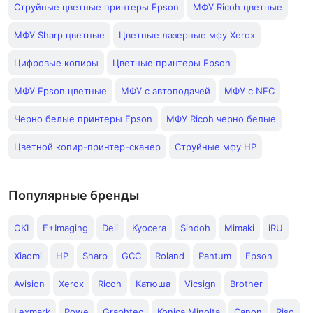
Струйные цветные принтеры Epson
МФУ Ricoh цветные
МФУ Sharp цветные
Цветные лазерные мфу Xerox
Цифровые копиры
Цветные принтеры Epson
МФУ Epson цветные
МФУ с автоподачей
МФУ с NFC
Черно белые принтеры Epson
МФУ Ricoh черно белые
Цветной копир-принтер-сканер
Струйные мфу HP
Популярные бренды
OKI
F+Imaging
Deli
Kyocera
Sindoh
Mimaki
iRU
Xiaomi
HP
Sharp
GCC
Roland
Pantum
Epson
Avision
Xerox
Ricoh
Катюша
Vicsign
Brother
Lexmark
Rowe
Graphtec
Konica Minolta
Canon
Riso