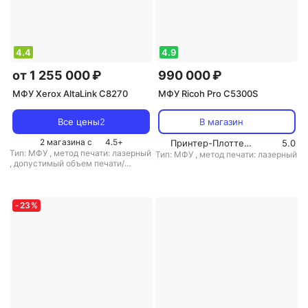
4.4
4.9
от 1 255 000 ₽
990 000 ₽
МФУ Xerox AltaLink C8270
МФУ Ricoh Pro C5300S
Все цены
2
В магазин
2 магазина с
4.5
+
Принтер-Плоттер.ру
5.0
Тип: МФУ
,
метод печати: лазерный
Тип: МФУ
,
метод печати: лазерный
,
допустимый объем печати/
копирования: 300000 стр/мес
-
23
%