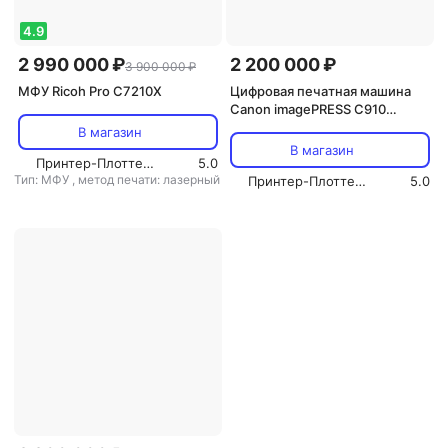
4.9
2 990 000 ₽
2 200 000 ₽
3 900 000 ₽
МФУ Ricoh Pro C7210X
Цифровая печатная машина
Canon imagePRESS C910
Ecoline + лоток + финишер +
В магазин
контроллер
В магазин
Принтер-Плоттер.ру
5.0
Тип: МФУ
,
метод печати: лазерный
Принтер-Плоттер.ру
5.0