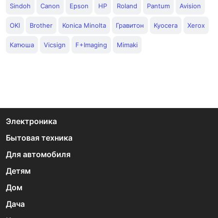
Sindoh
Canon
Epson
HP
Roland
Pantum
Avision
OKI
Brother
Konica Minolta
Гравитон
Kyocera
Xerox
Катюша
Vicsign
F+Imaging
Mimaki
Электроника
Бытовая техника
Для автомобиля
Детям
Дом
Дача