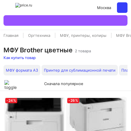
Москва
Главная
Оргтехника
МФУ, принтеры, копиры
МФУ Br
МФУ Brother цветные
2 товара
Как купить товар
МФУ формата А3
Принтер для сублимационной печати
План
Сначала популярное
-
24
%
-
26
%