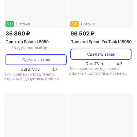
5.0
1 отзыв
3.0
1 отзыв
35 860 ₽
66 502 ₽
Принтер Epson L8050
Принтер Epson EcoTank L18050
18 сделали выбор
Сделать заказ
Сделать заказ
GuruTV.ru
4.7
Тип: принтер
,
метод печати:
GuruTV.ru
4.7
струйный
,
допустимый объем
Тип: принтер
,
метод печати:
печати/копирования: 5760 стр/мес
струйный
,
допустимый объем
печати/копирования: 50000 стр/
мес