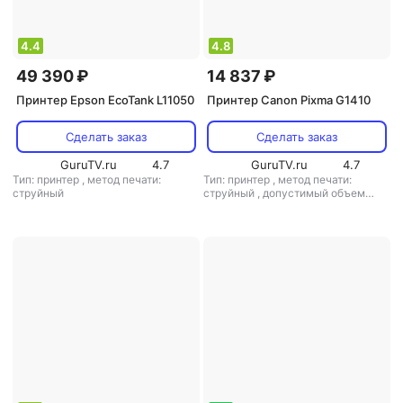
4.4
4.8
49 390 ₽
14 837 ₽
Принтер Epson EcoTank L11050
Принтер Canon Pixma G1410
Сделать заказ
Сделать заказ
GuruTV.ru
4.7
GuruTV.ru
4.7
Тип: принтер
,
метод печати:
Тип: принтер
,
метод печати:
струйный
струйный
,
допустимый объем
печати/копирования: 7000 стр/мес