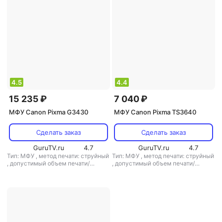
4.5
4.4
15 235 ₽
7 040 ₽
МФУ Canon Pixma G3430
МФУ Canon Pixma TS3640
Сделать заказ
Сделать заказ
GuruTV.ru
4.7
GuruTV.ru
4.7
Тип: МФУ
,
метод печати: струйный
Тип: МФУ
,
метод печати: струйный
,
допустимый объем печати/
,
допустимый объем печати/
копирования: 4400 стр/мес
копирования: 1000 стр/мес