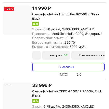
14 990 ₽
-
25
%
Смартфон Infinix Hot 50 Pro 8/256Gb, Sleek
Black
4.8
Экран:
6.78 дюйм, 2460x1080, AMOLED
Процессор:
MediaTek Helio G100, 8-ядерный
Оперативная память:
8 Гб
Встроенная память:
256 Гб
Емкость аккумулятора:
5000 мА*ч
завтра
0₽
Наличными и карт
•
В магазин
МТС
5.0
33 999 ₽
Смартфон Infinix ZERO 40 5G 12/256Gb, Rock
Black
4.5
Экран:
6.78 дюйм, 2436x1080, AMOLED