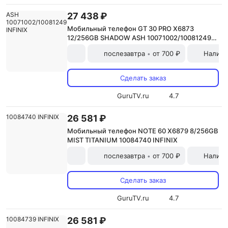
27 438 ₽
Мобильный телефон GT 30 PRO X6873
12/256GB SHADOW ASH 10071002/10081249
INFINIX
послезавтра
от 700 ₽
Наличн
•
Сделать заказ
GuruTV.ru
4.7
26 581 ₽
Мобильный телефон NOTE 60 X6879 8/256GB
MIST TITANIUM 10084740 INFINIX
послезавтра
от 700 ₽
Наличн
•
Сделать заказ
GuruTV.ru
4.7
26 581 ₽