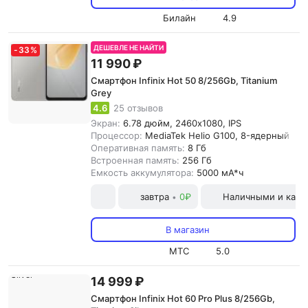
Билайн
4.9
ДЕШЕВЛЕ НЕ НАЙТИ
-
33
%
11 990 ₽
Смартфон Infinix Hot 50 8/256Gb, Titanium
Grey
4.6
25 отзывов
Экран:
6.78 дюйм, 2460x1080, IPS
Процессор:
MediaTek Helio G100, 8-ядерный
Оперативная память:
8 Гб
Встроенная память:
256 Гб
Емкость аккумулятора:
5000 мА*ч
завтра
0₽
Наличными и карт
•
В магазин
МТС
5.0
14 999 ₽
Смартфон Infinix Hot 60 Pro Plus 8/256Gb,