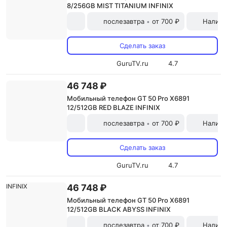
8/256GB MIST TITANIUM INFINIX
послезавтра
от 700 ₽
Наличн
•
Сделать заказ
GuruTV.ru
4.7
46 748 ₽
Мобильный телефон GT 50 Pro X6891
12/512GB RED BLAZE INFINIX
послезавтра
от 700 ₽
Наличн
•
Сделать заказ
GuruTV.ru
4.7
46 748 ₽
Мобильный телефон GT 50 Pro X6891
12/512GB BLACK ABYSS INFINIX
послезавтра
от 700 ₽
Наличн
•