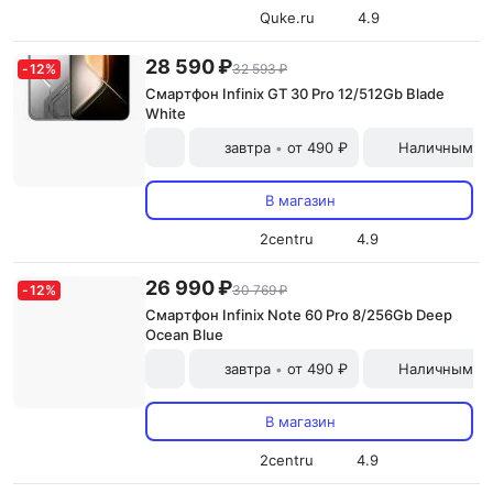
Quke.ru
4.9
28 590 ₽
-
12
%
32 593 ₽
Смартфон Infinix GT 30 Pro 12/512Gb Blade
White
завтра
от 490 ₽
Наличными и
•
В магазин
2centru
4.9
26 990 ₽
-
12
%
30 769 ₽
Смартфон Infinix Note 60 Pro 8/256Gb Deep
Ocean Blue
завтра
от 490 ₽
Наличными и
•
В магазин
2centru
4.9