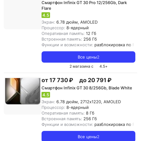
Смартфон Infinix GT 30 Pro 12/256Gb, Dark
Flare
4.5
Экран:
6.78 дюйм, AMOLED
Процессор:
8-ядерный
Оперативная память:
12 Гб
Встроенная память:
256 Гб
Функции и возможности:
разблокировка по Fac
Все цены
2
2 магазина с
4.5
+
от 17 730 ₽
до 20 791 ₽
Смартфон Infinix GT 30 8/256Gb, Blade White
4.5
Экран:
6.78 дюйм, 2712x1220, AMOLED
Процессор:
8-ядерный
Оперативная память:
8 Гб
Встроенная память:
256 Гб
Функции и возможности:
разблокировка по Fac
Все цены
2