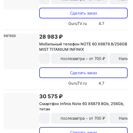
Сделать заказ
GuruTV.ru
4.7
28 983 ₽
Мобильный телефон NOTE 60 X6879 8/256GB
MIST TITANIUM INFINIX
послезавтра
от 700 ₽
Наличн
•
Сделать заказ
GuruTV.ru
4.7
30 575 ₽
Смартфон Infinix Note 60 X6879 8Gb, 256Gb,
титан
послезавтра
от 700 ₽
Наличн
•
Сделать заказ