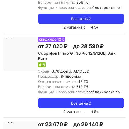
Встроенная память:
256 Гб
Функции и возможности:
разблокировка по Fac
Все цены
2
2 магазина с
4.5
+
12
СКИДКИ ДО
%
от 27 020 ₽
до 28 590 ₽
Смартфон Infinix GT 30 Pro 12/512Gb, Dark
Flare
4.8
Экран:
6.78 дюйм, AMOLED
Процессор:
8-ядерный
Оперативная память:
12 Гб
Встроенная память:
512 Гб
Функции и возможности:
разблокировка по Fac
Все цены
2
2 магазина с
4.5
+
от 23 670 ₽
до 29 140 ₽