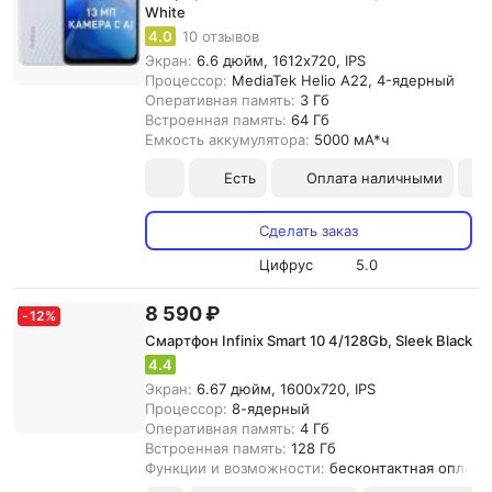
White
4.0
10 отзывов
Экран:
6.6 дюйм, 1612x720, IPS
Процессор:
MediaTek Helio A22, 4-ядерный
Оперативная память:
3 Гб
Встроенная память:
64 Гб
Емкость аккумулятора:
5000 мА*ч
Есть
Оплата наличными
Сделать заказ
Цифрус
5.0
8 590 ₽
-
12
%
Смартфон Infinix Smart 10 4/128Gb, Sleek Black
4.4
Экран:
6.67 дюйм, 1600x720, IPS
Процессор:
8-ядерный
Оперативная память:
4 Гб
Встроенная память:
128 Гб
Функции и возможности:
бесконтактная оплата,