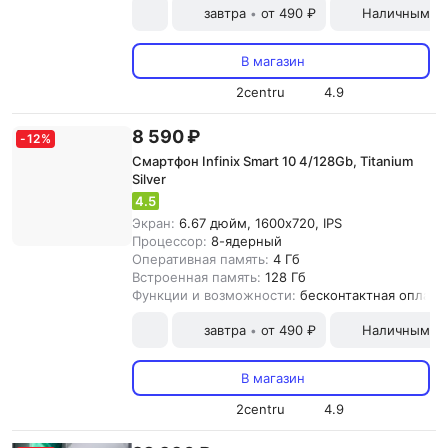
завтра
от 490 ₽
Наличными и
•
В магазин
2centru
4.9
8 590 ₽
-
12
%
Смартфон Infinix Smart 10 4/128Gb, Titanium
Silver
4.5
Экран:
6.67 дюйм, 1600x720, IPS
Процессор:
8-ядерный
Оперативная память:
4 Гб
Встроенная память:
128 Гб
Функции и возможности:
бесконтактная оплата,
завтра
от 490 ₽
Наличными и
•
В магазин
2centru
4.9