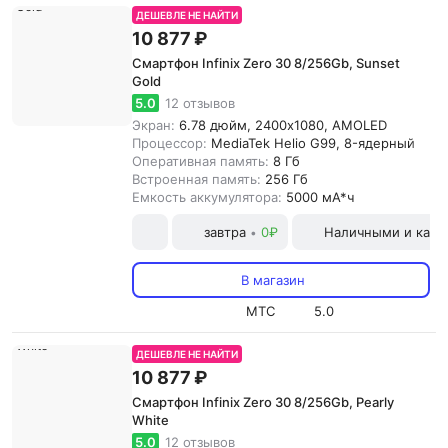
ДЕШЕВЛЕ НЕ НАЙТИ
10 877 ₽
Смартфон Infinix Zero 30 8/256Gb, Sunset
Gold
5.0
12 отзывов
Экран:
6.78 дюйм, 2400x1080, AMOLED
Процессор:
MediaTek Helio G99, 8-ядерный
Оперативная память:
8 Гб
Встроенная память:
256 Гб
Емкость аккумулятора:
5000 мА*ч
завтра
0₽
Наличными и карт
•
В магазин
МТС
5.0
ДЕШЕВЛЕ НЕ НАЙТИ
10 877 ₽
Смартфон Infinix Zero 30 8/256Gb, Pearly
White
5.0
12 отзывов