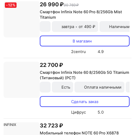
26 990 ₽
-
12
%
30 769 ₽
Смартфон Infinix Note 60 Pro 8/256Gb Mist
Titanium
завтра
от 490 ₽
Наличными и
•
В магазин
2centru
4.9
22 700 ₽
Смартфон Infinix Note 60 8/256Gb 5G Titanium
(Титановый) (РСТ)
Есть
Оплата наличными
Сделать заказ
Цифрус
5.0
32 723 ₽
Мобильный телефон NOTE 60 Pro X6878