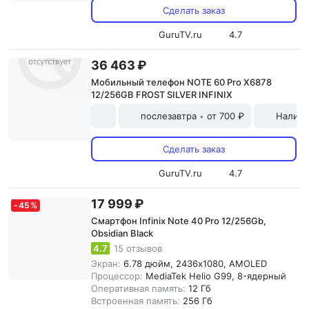
Сделать заказ
GuruTV.ru
4.7
36 463 ₽
Мобильный телефон NOTE 60 Pro X6878
12/256GB FROST SILVER INFINIX
послезавтра
от 700 ₽
Наличн
•
Сделать заказ
GuruTV.ru
4.7
17 999 ₽
-
45
%
Смартфон Infinix Note 40 Pro 12/256Gb,
Obsidian Black
4.7
15 отзывов
Экран:
6.78 дюйм, 2436x1080, AMOLED
Процессор:
MediaTek Helio G99, 8-ядерный
Оперативная память:
12 Гб
Встроенная память:
256 Гб