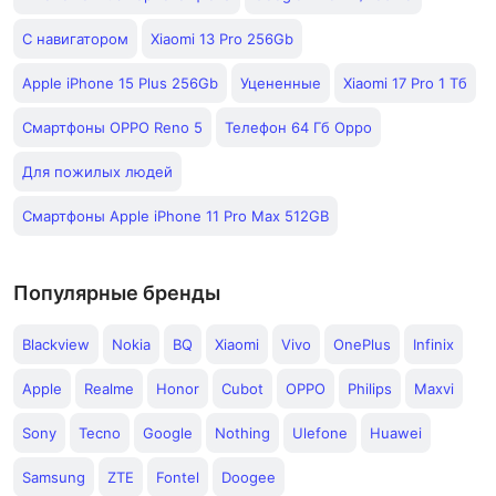
С навигатором
Xiaomi 13 Pro 256Gb
Apple iPhone 15 Plus 256Gb
Уцененные
Xiaomi 17 Pro 1 Тб
Смартфоны OPPO Reno 5
Телефон 64 Гб Oppo
Для пожилых людей
Смартфоны Apple iPhone 11 Pro Max 512GB
Популярные бренды
Blackview
Nokia
BQ
Xiaomi
Vivo
OnePlus
Infinix
Apple
Realme
Honor
Cubot
OPPO
Philips
Maxvi
Sony
Tecno
Google
Nothing
Ulefone
Huawei
Samsung
ZTE
Fontel
Doogee