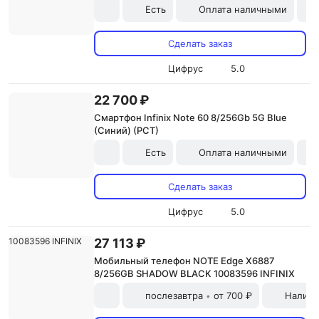
Есть
Оплата наличными
Сделать заказ
Цифрус
5.0
22 700 ₽
Смартфон Infinix Note 60 8/256Gb 5G Blue
(Синий) (РСТ)
Есть
Оплата наличными
Сделать заказ
Цифрус
5.0
27 113 ₽
Мобильный телефон NOTE Edge X6887
8/256GB SHADOW BLACK 10083596 INFINIX
послезавтра
от 700 ₽
Наличн
•