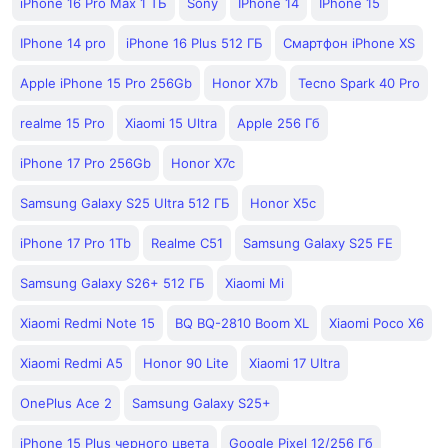
iPhone 16 Pro Max 1 ТБ
Sony
IPhone 14
IPhone 15
IPhone 14 pro
iPhone 16 Plus 512 ГБ
Смартфон iPhone XS
Apple iPhone 15 Pro 256Gb
Honor X7b
Tecno Spark 40 Pro
realme 15 Pro
Xiaomi 15 Ultra
Apple 256 Гб
iPhone 17 Pro 256Gb
Honor X7c
Samsung Galaxy S25 Ultra 512 ГБ
Honor X5c
iPhone 17 Pro 1Tb
Realme C51
Samsung Galaxy S25 FE
Samsung Galaxy S26+ 512 ГБ
Xiaomi Mi
Xiaomi Redmi Note 15
BQ BQ-2810 Boom XL
Xiaomi Poco X6
Xiaomi Redmi A5
Honor 90 Lite
Xiaomi 17 Ultra
OnePlus Ace 2
Samsung Galaxy S25+
iPhone 15 Plus черного цвета
Google Pixel 12/256 Гб