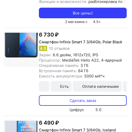
Функции и возможности:
разблокировка по Fac
Все цены
2
2 магазина с
4.5
+
6 730 ₽
Смартфон Infinix Smart 7 3/64Gb, Polar Black
4.0
10 отзывов
Экран:
6.6 дюйм, 1612x720, IPS
Процессор:
MediaTek Helio A22, 4-ядерный
Оперативная память:
3 Гб
Встроенная память:
64 Гб
Емкость аккумулятора:
5000 мА*ч
Есть
Оплата наличными
Сделать заказ
Цифрус
5.0
6 490 ₽
Смартфон Infinix Smart 7 3/64Gb, Iceland