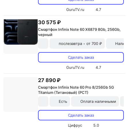
GuruTV.ru
4.7
30 575 ₽
Смартфон Infinix Note 60 X6879 8Gb, 256Gb,
черный
послезавтра
от 700 ₽
Наличн
•
Сделать заказ
GuruTV.ru
4.7
27 890 ₽
Смартфон Infinix Note 60 Pro 8/256Gb 5G
Titanium (Титановый) (РСТ)
Есть
Оплата наличными
Сделать заказ
Цифрус
5.0