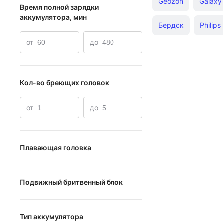
Geozon
Galaxy
Время полной зарядки
аккумулятора, мин
Бердск
Philips
от
до
Кол-во бреющих головок
от
до
Плавающая головка
Плавающая головка
Подвижный бритвенный блок
Подвижный бритвенный блок
Тип аккумулятора