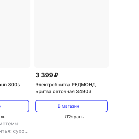
водной зарядкой
Триммеры бритвы
3 399 ₽
aun 300s
Электробритва РЕДМОНД
Бритва сеточная S4903
н
В магазин
аль
Л'Этуаль
системы:
итья: сухое/
 бреющих