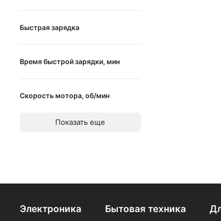
Li-ion
Быстрая зарядка
NiMH
Быстрая зарядка
NiCd
Время быстрой зарядки, мин
от
до
Скорость мотора, об/мин
от
до
Показать еще
Электроника
Бытовая техника
Дл