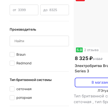
Электробритвы с дисплеем
Электробритвы с беспро
от
до
Производитель
5.0
2 отзыва
Braun
8 325 ₽
9 158 ₽
Redmond
Электробритва Br
Series 3
Тип бритвенной системы
В магази
сеточная
Л'Эту
Тип бритвенной 
роторная
сеточная
,
тип бр
влажное
,
кол-во