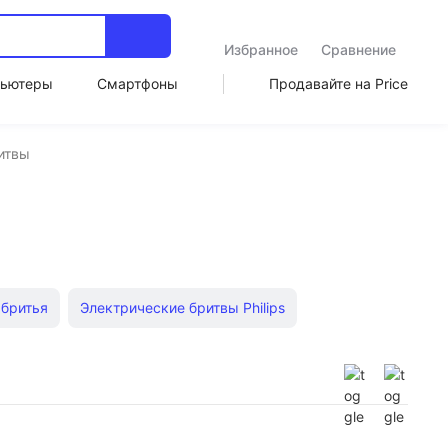
Избранное
Сравнение
ьютеры
Смартфоны
Продавайте на Price
итвы
 бритья
Электрические бритвы Philips
обритв
Электрические бритвы Panasonic
Электробритвы с триммером Braun
Шейверы