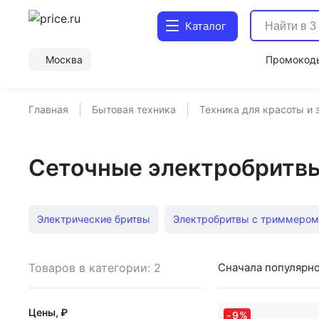
Каталог
Москва
Промокод
Главная
Бытовая техника
Техника для красоты и 
Сеточные электробритв
Электрические бритвы
Электробритвы с триммером
Электробритвы для чувствительной кожи
Сетчатые 
Товаров в категории: 2
Сначала популярн
Электрические бритвы Xiaomi
Электробритвы с трим
Цены, ₽
-
9
%