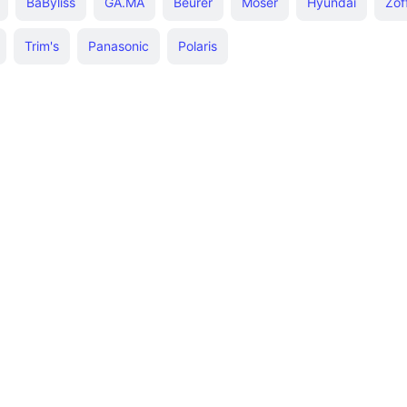
BaByliss
GA.MA
Beurer
Moser
Hyundai
Zof
Trim's
Panasonic
Polaris