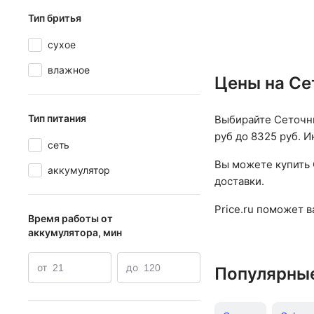
головок: 3
,
подв
Тип бритья
бритвенный блок
сухое
диапазон напряже
240 В
,
дисплей: 
влажное
Цены на Се
380 г
Тип питания
Выбирайте Сеточны
руб до 8325 руб. И
сеть
Вы можете купить 
аккумулятор
доставки.
Price.ru поможет 
Время работы от
аккумулятора, мин
от
до
Популярны