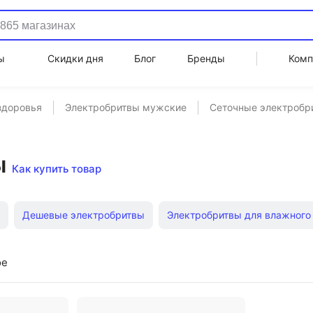
ы
Скидки дня
Блог
Бренды
Комп
здоровья
Электробритвы мужские
Сеточные электробр
ы
Как купить товар
Дешевые электробритвы
Электробритвы для влажного
электробритвы
Электробритвы от сети
Сетки для электр
ое
мером Philips
Электробритвы для влажного бритья Philips