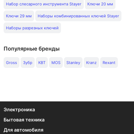
Набор слесарного инструмента Stayer
Ключи 20 мм
Ключи 29 мм
Наборы комбинированных ключей Stayer
Наборы разрезных ключей
Популярные бренды
Gross
Зубр
КВТ
MOS
Stanley
Kranz
Rexant
Электроника
Бытовая техника
Для автомобиля