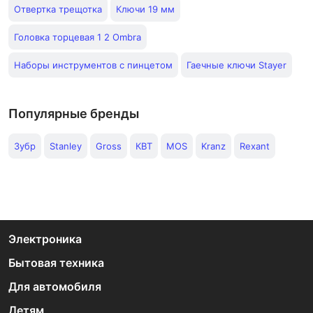
Отвертка трещотка
Ключи 19 мм
Головка торцевая 1 2 Ombra
Наборы инструментов с пинцетом
Гаечные ключи Stayer
Популярные бренды
Зубр
Stanley
Gross
КВТ
MOS
Kranz
Rexant
Электроника
Бытовая техника
Для автомобиля
Детям