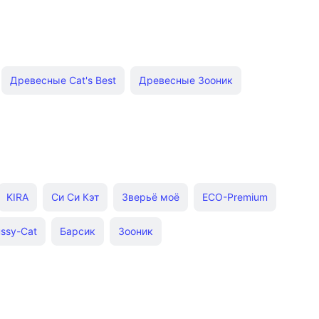
Древесные Cat's Best
Древесные Зооник
ые Барсик
Минеральные Cat Step
ми
С ароматом зеленого чая
Кукурузные NO 1
aline
KIRA
Си Си Кэт
Зверьё моё
ECO-Premium
ssy-Cat
Барсик
Зооник