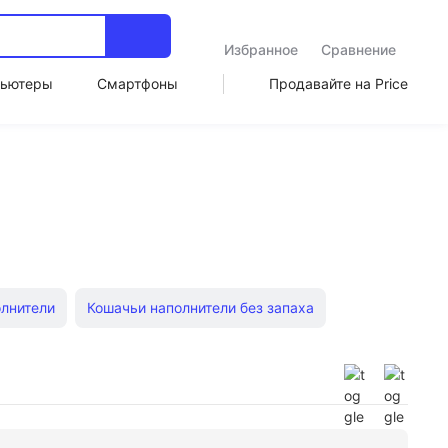
Избранное
Сравнение
ьютеры
Смартфоны
Продавайте на Price
лнители
Кошачьи наполнители без запаха
ошачьего туалета
Минеральные
сные
Кошачьи наполнители с запахом