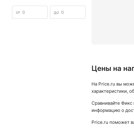
Кукурузные кошачьи наполнители
В коробке
15 
от
до
Цены на на
На Price.ru вы мож
характеристики, о
Сравнивайте Фикс 
информацию о дост
Price.ru поможет 