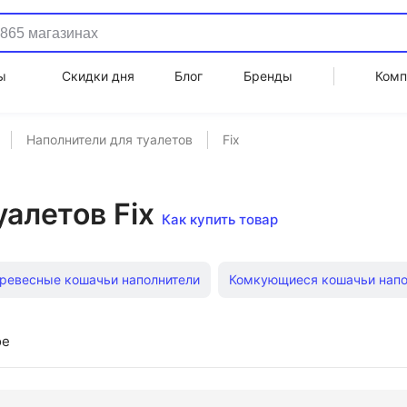
ы
Скидки дня
Блог
Бренды
Комп
Наполнители для туалетов
Fix
алетов Fix
Как купить товар
ревесные кошачьи наполнители
Комкующиеся кошачьи напо
и наполнители
Древесный комкующийся наполнитель для к
ое
я кошачьего туалета Тофу
Наполнители Чистые лапки древе