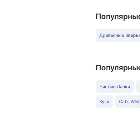
Популярны
Древесные Зверь
С крупными грану
Древесные Smart 
Популярны
Древесные с дре
Чистые Лапки
Впитывающие напо
Кузя
Cat's Whi
Наполнитель для 