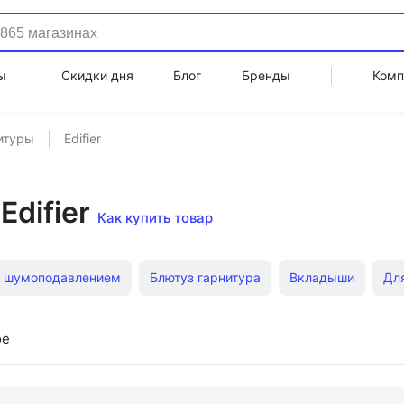
ы
Скидки дня
Блог
Бренды
Комп
итуры
Edifier
difier
Как купить товар
 шумоподавлением
Блютуз гарнитура
Вкладыши
Дл
арнитуры
Realme Buds T200x
HyperX Cloud MIX 2
Про
ое
jy
Airpods Sale
Проводные Hoco M34