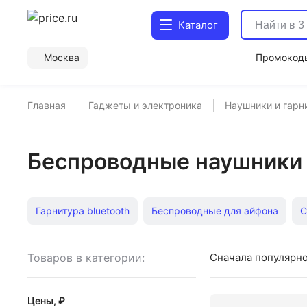
Каталог
Москва
Промокод
Главная
Гаджеты и электроника
Наушники и гарн
Беспроводные наушники E
Гарнитура bluetooth
Беспроводные для айфона
С
Sennheiser Cx
Проводные гарнитуры
Bluetooth-г
Товаров в категории:
Сначала популярн
Наушники Xiaomi USB type C
Вставные Jbl
Hsej03
Цены, ₽