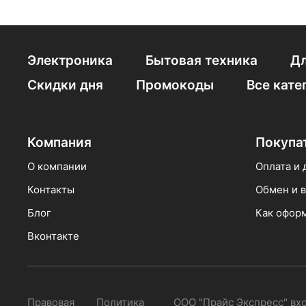
Внутриканальные 
Hoco W45
Бес
Электроника
Бытовая техника
Дл
C микрофоном App
Скидки дня
Промокоды
Все кате
Компания
Покупа
О компании
Оплата и 
Контакты
Обмен и в
Блог
Как оформ
Вконтакте
Правовая
Политика
ООО "Прайс Экспресс" вх