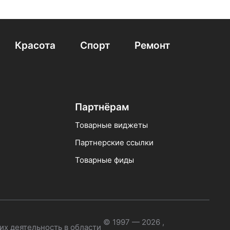
нсом
Borofone Bw02 Plus
Пластиковые
вые с ушками котика
Спортивные Samsung
Красота
Спорт
Ремонт
Партнёрам
Товарные виджеты
Партнерские ссылки
Товарные фиды
© 1997 — 2026 ,
их деятельность в области