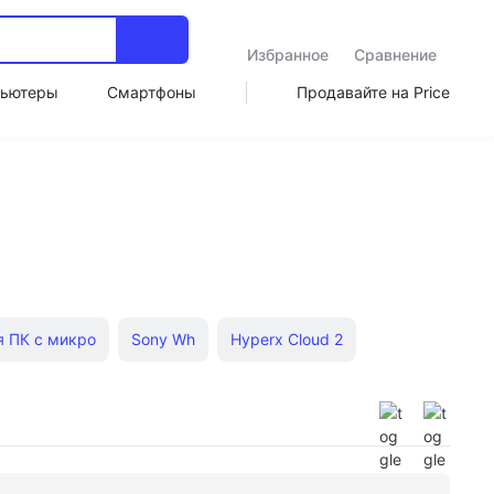
Избранное
Сравнение
ьютеры
Смартфоны
Продавайте на Price
я ПК с микро
Sony Wh
Hyperx Cloud 2
водные на айфон 14 про
Мониторные Behringer