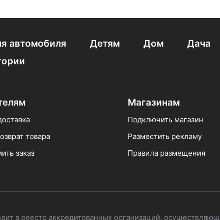
JBL
Plantronics накладные
Наушники с высоким импеда
проводные Ipx4
С фиксацией
Для плеера Sony
Игро
я автомобиля
Детям
Дом
Дача
le
G9
Беспроводные Tws Pro4
гории
телям
Магазинам
доставка
Подключить магазин
озврат товара
Разместить рекламу
ить заказ
Правила размещения
одит в реестр аккредитованных организаций, осуществляющ