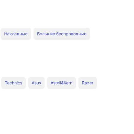
Накладные
Большие беспроводные
евые
Для телефона
Для iphone
рофоном
Беспроводные накладные
Soundcore
ые наушники
Беспроводные Samsung Galaxy
Technics
Asus
Astell&Kern
Razer
Anker Soundcore Space Q45
Xiaomi Mi True Wireless
Nothing
Kennerton
Apple
SmartBuy
смартфонов
klick
Shure
GAL
Pioneer
Beats
Shokz
ники Xiaomi с шумоподавлением