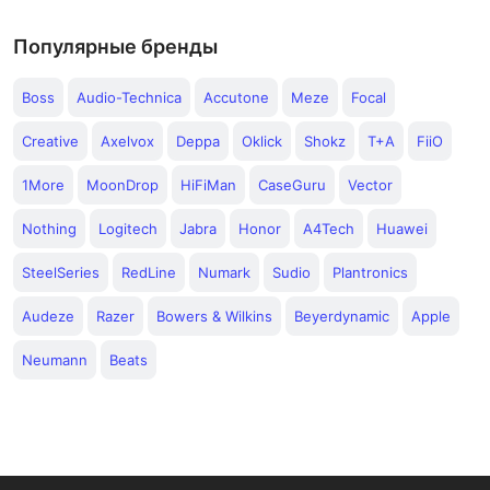
Популярные бренды
Boss
Audio-Technica
Accutone
Meze
Focal
Creative
Axelvox
Deppa
Oklick
Shokz
T+A
FiiO
1More
MoonDrop
HiFiMan
CaseGuru
Vector
Nothing
Logitech
Jabra
Honor
A4Tech
Huawei
SteelSeries
RedLine
Numark
Sudio
Plantronics
Audeze
Razer
Bowers & Wilkins
Beyerdynamic
Apple
Neumann
Beats