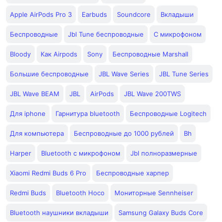
Apple AirPods Pro 3
Earbuds
Soundcore
Вкладыши
Беспроводные
Jbl Tune беспроводные
С микрофоном
Bloody
Как Airpods
Sony
Беспроводные Marshall
Большие беспроводные
JBL Wave Series
JBL Tune Series
JBL Wave BEAM
JBL
AirPods
JBL Wave 200TWS
Для iphone
Гарнитура bluetooth
Беспроводные Logitech
Для компьютера
Беспроводные до 1000 рублей
Bh
Harper
Bluetooth с микрофоном
Jbl полноразмерные
Xiaomi Redmi Buds 6 Pro
Беспроводные харпер
Redmi Buds
Bluetooth Hoco
Мониторные Sennheiser
Bluetooth наушники вкладыши
Samsung Galaxy Buds Core