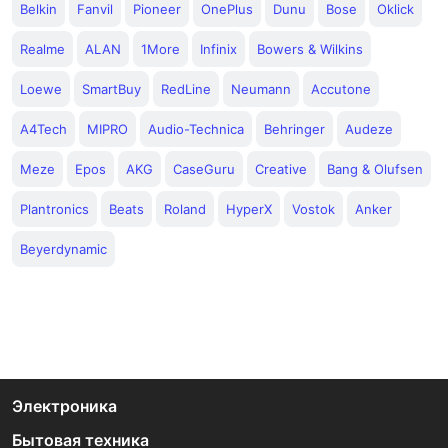
Belkin
Fanvil
Pioneer
OnePlus
Dunu
Bose
Oklick
Realme
ALAN
1More
Infinix
Bowers & Wilkins
Loewe
SmartBuy
RedLine
Neumann
Accutone
A4Tech
MIPRO
Audio-Technica
Behringer
Audeze
Meze
Epos
AKG
CaseGuru
Creative
Bang & Olufsen
Plantronics
Beats
Roland
HyperX
Vostok
Anker
Beyerdynamic
Электроника
Бытовая техника