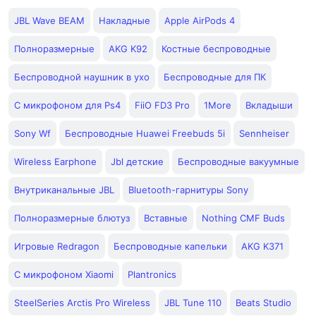
JBL Wave BEAM
Накладные
Apple AirPods 4
Полноразмерные
AKG K92
Костные беспроводные
Беспроводной наушник в ухо
Беспроводные для ПК
С микрофоном для Ps4
FiiO FD3 Pro
1More
Вкладыши
Sony Wf
Беспроводные Huawei Freebuds 5i
Sennheiser
Wireless Earphone
Jbl детские
Беспроводные вакуумные
Внутриканальные JBL
Bluetooth-гарнитуры Sony
Полноразмерные блютуз
Вставные
Nothing CMF Buds
Игровые Redragon
Беспроводные капельки
AKG K371
С микрофоном Xiaomi
Plantronics
SteelSeries Arctis Pro Wireless
JBL Tune 110
Beats Studio