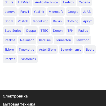
Shure
HiFiMan
Audio-Technica
Axelvox
Cadena
Lenovo
Fanvil
Yealink
Microsoft
Google
JLAB
Snom
Vostok
MoonDrop
Belkin
Nothing
Аргут
SteelSeries
Deppa
TTEC
Denon
TFN
Radius
Realme
Neumann
RedLine
Kennerton
Kenwood
1More
Timekettle
Astell&Kern
Beyerdynamic
Beats
Rocket
Plantronics
Электроника
Бытовая техника