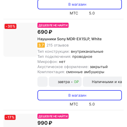
В магазин
МТС
5.0
ДЕШЕВЛЕ НЕ НАЙТИ
-
30
%
690 ₽
Наушники Sony MDR-EX15LP, White
3.7
215 отзывов
Тип конструкции:
внутриканальные
Тип подключения:
проводное
Микрофон:
нет
Акустическое оформление:
закрытый
Комплектация:
сменные амбушюры
завтра
0₽
Наличными и карт
•
В магазин
МТС
5.0
ДЕШЕВЛЕ НЕ НАЙТИ
-
17
%
990 ₽