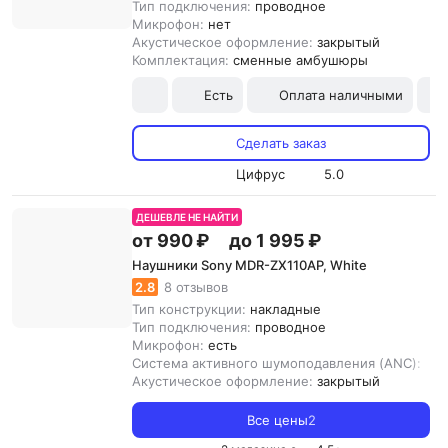
Тип подключения:
проводное
Микрофон:
нет
Акустическое оформление:
закрытый
Комплектация:
сменные амбушюры
Есть
Оплата наличными
Сделать заказ
Цифрус
5.0
ДЕШЕВЛЕ НЕ НАЙТИ
от 990 ₽
до 1 995 ₽
Наушники Sony MDR-ZX110AP, White
2.8
8 отзывов
Тип конструкции:
накладные
Тип подключения:
проводное
Микрофон:
есть
Система активного шумоподавления (ANC):
нет
Акустическое оформление:
закрытый
Все цены
2