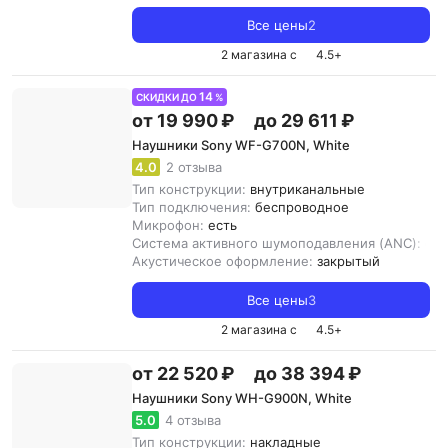
Все цены
2
2 магазина с
4.5
+
14
СКИДКИ ДО
%
от 19 990 ₽
до 29 611 ₽
Наушники Sony WF-G700N, White
4.0
2 отзыва
Тип конструкции:
внутриканальные
Тип подключения:
беспроводное
Микрофон:
есть
Система активного шумоподавления (ANC):
ест
Акустическое оформление:
закрытый
Все цены
3
2 магазина с
4.5
+
от 22 520 ₽
до 38 394 ₽
Наушники Sony WH-G900N, White
5.0
4 отзыва
Тип конструкции:
накладные