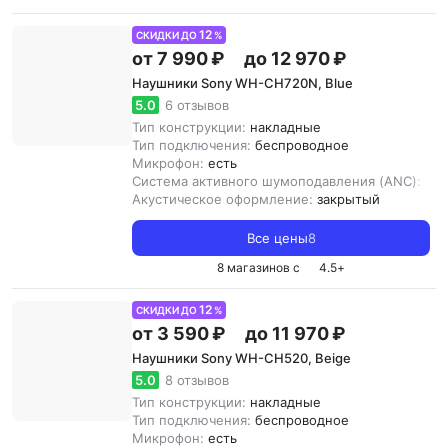
12
СКИДКИ ДО
%
от 7 990 ₽
до 12 970 ₽
Наушники Sony WH-CH720N, Blue
5.0
6 отзывов
Тип конструкции:
накладные
Тип подключения:
беспроводное
Микрофон:
есть
Система активного шумоподавления (ANC):
ест
Акустическое оформление:
закрытый
Все цены
8
8 магазинов с
4.5
+
12
СКИДКИ ДО
%
от 3 590 ₽
до 11 970 ₽
Наушники Sony WH-CH520, Beige
5.0
8 отзывов
Тип конструкции:
накладные
Тип подключения:
беспроводное
Микрофон:
есть