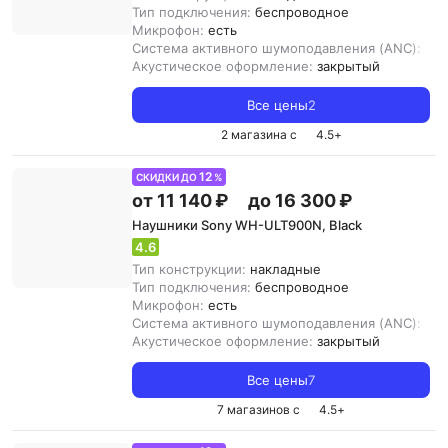
Тип подключения:
беспроводное
Микрофон:
есть
Система активного шумоподавления (ANC):
ест
Акустическое оформление:
закрытый
Все цены
2
2 магазина с
4.5
+
12
СКИДКИ ДО
%
от 11 140 ₽
до 16 300 ₽
Наушники Sony WH-ULT900N, Black
4.6
Тип конструкции:
накладные
Тип подключения:
беспроводное
Микрофон:
есть
Система активного шумоподавления (ANC):
ест
Акустическое оформление:
закрытый
Все цены
7
7 магазинов с
4.5
+