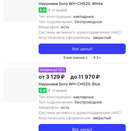
Наушники Sony WH-CH520, White
5.0
8 отзывов
Тип конструкции:
накладные
Тип подключения:
беспроводное
Микрофон:
есть
Система активного шумоподавления (ANC):
нет
Акустическое оформление:
закрытый
Все цены
6
6 магазинов с
4.5
+
12
СКИДКИ ДО
%
от 3 129 ₽
до 11 970 ₽
Наушники Sony WH-CH520, Blue
5.0
8 отзывов
Тип конструкции:
накладные
Тип подключения:
беспроводное
Микрофон:
есть
Система активного шумоподавления (ANC):
нет
Акустическое оформление:
закрытый
Все цены
5