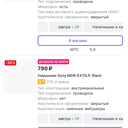
Тип подключения:
проводное
Микрофон:
есть
Система активного шумоподавления (ANC):
нет
Акустическое оформление:
закрытый
завтра
0₽
Наличными и карт
•
В магазин
МТС
5.0
ДЕШЕВЛЕ НЕ НАЙТИ
-
20
%
790 ₽
Наушники Sony MDR-EX15LP, Black
3.7
215 отзывов
Тип конструкции:
внутриканальные
Тип подключения:
проводное
Микрофон:
нет
Акустическое оформление:
закрытый
Комплектация:
сменные амбушюры
завтра
0₽
Наличными и карт
•