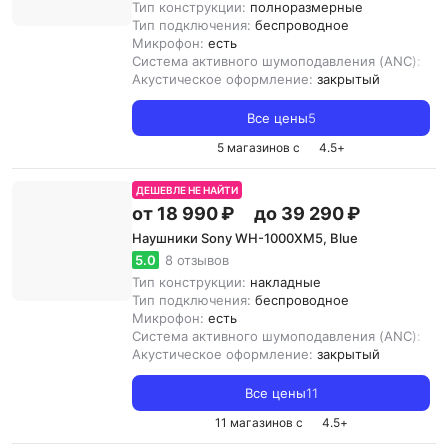
Тип конструкции:
полноразмерные
Тип подключения:
беспроводное
Микрофон:
есть
Система активного шумоподавления (ANC):
ест
Акустическое оформление:
закрытый
Все цены
5
5 магазинов с
4.5
+
ДЕШЕВЛЕ НЕ НАЙТИ
от 18 990 ₽
до 39 290 ₽
Наушники Sony WH-1000XM5, Blue
5.0
8 отзывов
Тип конструкции:
накладные
Тип подключения:
беспроводное
Микрофон:
есть
Система активного шумоподавления (ANC):
ест
Акустическое оформление:
закрытый
Все цены
11
11 магазинов с
4.5
+