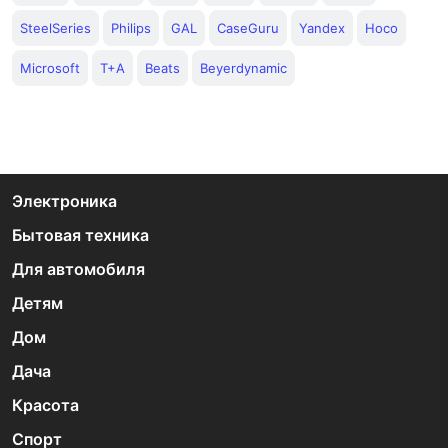
SteelSeries
Philips
GAL
CaseGuru
Yandex
Hoco
Microsoft
T+A
Beats
Beyerdynamic
Электроника
Бытовая техника
Для автомобиля
Детям
Дом
Дача
Красота
Спорт