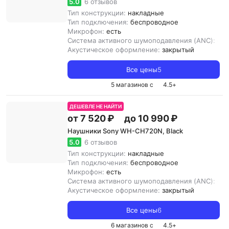
5.0
6 отзывов
Тип конструкции:
накладные
Тип подключения:
беспроводное
Микрофон:
есть
Система активного шумоподавления (ANC):
ест
Акустическое оформление:
закрытый
Все цены
5
5 магазинов с
4.5
+
ДЕШЕВЛЕ НЕ НАЙТИ
от 7 520 ₽
до 10 990 ₽
Наушники Sony WH-CH720N, Black
5.0
6 отзывов
Тип конструкции:
накладные
Тип подключения:
беспроводное
Микрофон:
есть
Система активного шумоподавления (ANC):
ест
Акустическое оформление:
закрытый
Все цены
6
6 магазинов с
4.5
+