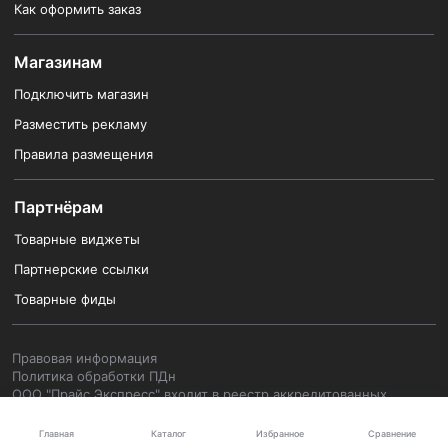
Как оформить заказ
Магазинам
Подключить магазин
Разместить рекламу
Правила размещения
Партнёрам
Товарные виджеты
Партнерские ссылки
Товарные фиды
Правовая информация
Политика обработки ПДн
ООО "Прайс Экспресс" входит в реестр аккредитованных
организаций, осуществляющих деятельность в области
информационных технологий, реестровая запись № 18649 от
Каталог
Главная
Избранное
Сравнение