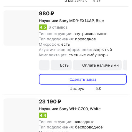
2 магазина с
4.5
+
980 ₽
Наушники Sony MDR-EX14AP, Blue
4.5
6 отзывов
Тип конструкции:
внутриканальные
Тип подключения:
проводное
Микрофон:
есть
Акустическое оформление:
закрытый
Комплектация:
сменные амбушюры
Есть
Оплата наличными
Сделать заказ
Цифрус
5.0
23 190 ₽
Наушники Sony WH-G700, White
4.4
Тип конструкции:
накладные
Тип подключения:
беспроводное