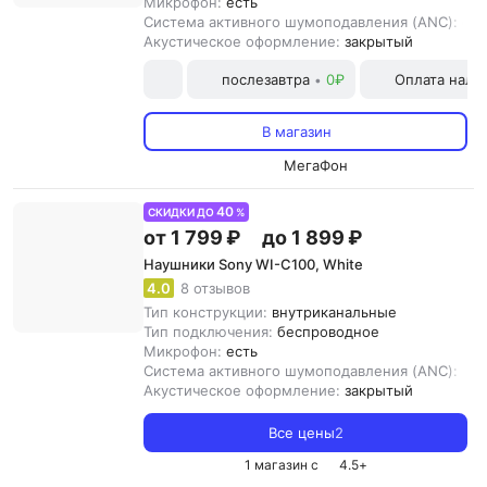
Микрофон:
есть
Система активного шумоподавления (ANC):
ест
Акустическое оформление:
закрытый
послезавтра
0₽
Оплата нал
•
В магазин
МегаФон
40
СКИДКИ ДО
%
от 1 799 ₽
до 1 899 ₽
Наушники Sony WI-C100, White
4.0
8 отзывов
Тип конструкции:
внутриканальные
Тип подключения:
беспроводное
Микрофон:
есть
Система активного шумоподавления (ANC):
нет
Акустическое оформление:
закрытый
Все цены
2
1 магазин с
4.5
+