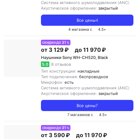
Система активного шумоподавления (ANC):
нет
Акустическое оформление:
закрытый
Все цены
4
4 магазина с
4.5
+
31
СКИДКИ ДО
%
от 3 129 ₽
до 11 970 ₽
Наушники Sony WH-CH520, Black
5.0
8 отзывов
Тип конструкции:
накладные
Тип подключения:
беспроводное
Микрофон:
есть
Система активного шумоподавления (ANC):
нет
Акустическое оформление:
закрытый
Все цены
7
7 магазинов с
4.5
+
31
СКИДКИ ДО
%
от 3 590 ₽
до 11 970 ₽