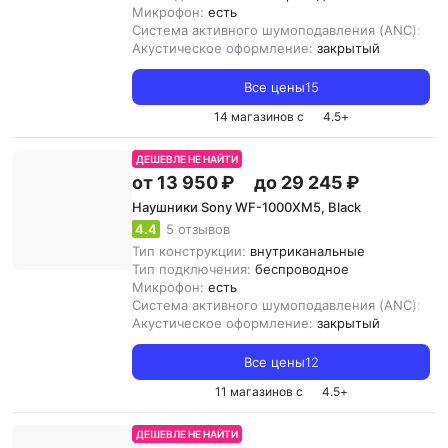
Микрофон:
есть
Система активного шумоподавления (ANC):
ест
Акустическое оформление:
закрытый
Все цены
15
14 магазинов с
4.5
+
ДЕШЕВЛЕ НЕ НАЙТИ
от 13 950 ₽
до 29 245 ₽
Наушники Sony WF-1000XM5, Black
4.4
5 отзывов
Тип конструкции:
внутриканальные
Тип подключения:
беспроводное
Микрофон:
есть
Система активного шумоподавления (ANC):
ест
Акустическое оформление:
закрытый
Все цены
12
11 магазинов с
4.5
+
ДЕШЕВЛЕ НЕ НАЙТИ