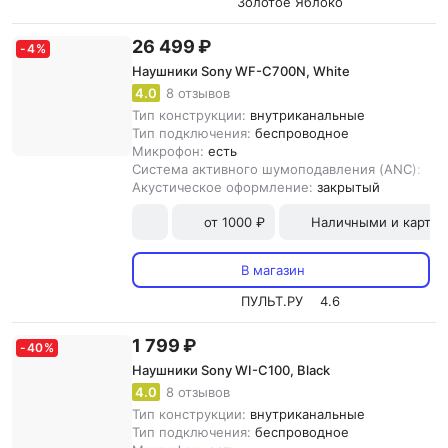
Золотое Яблоко
26 499 ₽
-
4
%
Наушники Sony WF-C700N, White
4.0
8 отзывов
Тип конструкции:
внутриканальные
Тип подключения:
беспроводное
Микрофон:
есть
Система активного шумоподавления (ANC):
ест
Акустическое оформление:
закрытый
от 1000 ₽
Наличными и картой
В магазин
ПУЛЬТ.РУ
4.6
1 799 ₽
-
40
%
Наушники Sony WI-C100, Black
4.0
8 отзывов
Тип конструкции:
внутриканальные
Тип подключения:
беспроводное