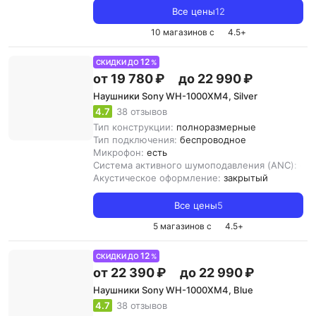
Все цены
12
10 магазинов с
4.5
+
12
СКИДКИ ДО
%
от 19 780 ₽
до 22 990 ₽
Наушники Sony WH-1000XM4, Silver
4.7
38 отзывов
Тип конструкции:
полноразмерные
Тип подключения:
беспроводное
Микрофон:
есть
Система активного шумоподавления (ANC):
ест
Акустическое оформление:
закрытый
Все цены
5
5 магазинов с
4.5
+
12
СКИДКИ ДО
%
от 22 390 ₽
до 22 990 ₽
Наушники Sony WH-1000XM4, Blue
4.7
38 отзывов