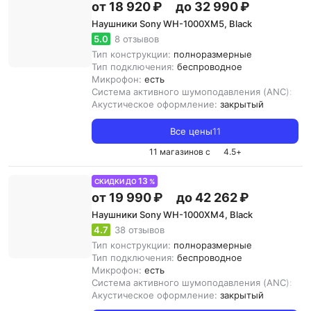
от 18 920 ₽
до 32 990 ₽
Наушники Sony WH-1000XM5, Black
5.0
8 отзывов
Тип конструкции:
полноразмерные
Тип подключения:
беспроводное
Микрофон:
есть
Система активного шумоподавления (ANC):
ест
Акустическое оформление:
закрытый
Все цены
11
11 магазинов с
4.5
+
13
СКИДКИ ДО
%
от 19 990 ₽
до 42 262 ₽
Наушники Sony WH-1000XM4, Black
4.7
38 отзывов
Тип конструкции:
полноразмерные
Тип подключения:
беспроводное
Микрофон:
есть
Система активного шумоподавления (ANC):
ест
Акустическое оформление:
закрытый