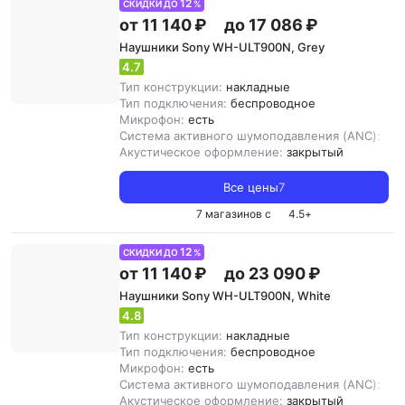
12
СКИДКИ ДО
%
от 11 140 ₽
до 17 086 ₽
Наушники Sony WH-ULT900N, Grey
4.7
Тип конструкции:
накладные
Тип подключения:
беспроводное
Микрофон:
есть
Система активного шумоподавления (ANC):
ест
Акустическое оформление:
закрытый
Все цены
7
7 магазинов с
4.5
+
12
СКИДКИ ДО
%
от 11 140 ₽
до 23 090 ₽
Наушники Sony WH-ULT900N, White
4.8
Тип конструкции:
накладные
Тип подключения:
беспроводное
Микрофон:
есть
Система активного шумоподавления (ANC):
ест
Акустическое оформление:
закрытый