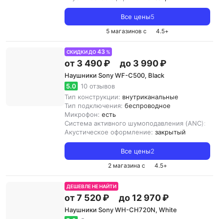
Все цены
5
5 магазинов с
4.5
+
43
СКИДКИ ДО
%
от 3 490 ₽
до 3 990 ₽
Наушники Sony WF-C500, Black
5.0
10 отзывов
Тип конструкции:
внутриканальные
Тип подключения:
беспроводное
Микрофон:
есть
Система активного шумоподавления (ANC):
ест
Акустическое оформление:
закрытый
Все цены
2
2 магазина с
4.5
+
ДЕШЕВЛЕ НЕ НАЙТИ
от 7 520 ₽
до 12 970 ₽
Наушники Sony WH-CH720N, White