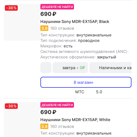
ДЕШЕВЛЕ НЕ НАЙТИ
-
30
%
690 ₽
Наушники Sony MDR-EX15AP, Black
3.8
160 отзывов
Тип конструкции:
внутриканальные
Тип подключения:
проводное
Микрофон:
есть
Система активного шумоподавления (ANC):
нет
Акустическое оформление:
закрытый
завтра
0₽
Наличными и карт
•
В магазин
МТС
5.0
ДЕШЕВЛЕ НЕ НАЙТИ
-
30
%
690 ₽
Наушники Sony MDR-EX15AP, White
3.8
160 отзывов
Тип конструкции:
внутриканальные