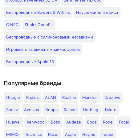
С сопротивлением 32 Ом
Sennheiser HD 650
Беспроводные Bowers & Wilkins
Наушники для офиса
С NFC
Shokz OpenFit
Беспроводные с силиконовыми насадками
Игровые с выдвижным микрофоном
Беспроводные Apple 13
Популярные бренды
Google
Radius
ALAN
Realme
Marshall
Creative
Shokz
Axelvox
Deppa
Roland
Nothing
1More
Huawei
Kenwood
Boss
Audeze
Epos
Rode
Focal
MIPRO
Technics
Razer
Apple
Haylou
Терек