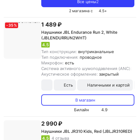
Все цены
2
2 магазина с
4.5
+
1 489 ₽
-
35
%
Наушники JBL Endurance Run 2, White
(JBLENDURRUN2WHT)
4.5
Тип конструкции:
внутриканальные
Тип подключения:
проводное
Микрофон:
есть
Система активного шумоподавления (ANC):
ест
Акустическое оформление:
закрытый
Есть
Наличными и картой
В магазин
Билайн
4.9
2 990 ₽
Наушники JBL JR310 Kids, Red (JBLJR310RED)
4.5
4 отзыва