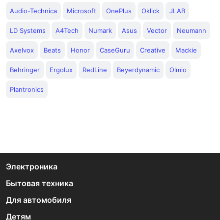
Audio-Technica
Microsoft
OnePlus
Oklick
JLAB
LD Systems
A4Tech
Numark
Asus
Vector
Neumann
Axelvox
Beats
Honor
CaseGuru
Creative
Mackie
Behringer
Ergolux
RedLine
Beyerdynamic
Olmio
Plantronics
Электроника
Бытовая техника
Для автомобиля
Детям