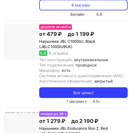
В магазин
Билайн
4.9
ДЕШЕВЛЕ НЕ НАЙТИ
от 479 ₽
до 1 199 ₽
Наушники JBL C100SIU, Black
(JBLC100SIUBLK)
5.0
8 отзывов
Тип конструкции:
внутриканальные
Тип подключения:
проводное
Микрофон:
есть
Система активного шумоподавления (ANC):
нет
Акустическое оформление:
закрытый
Все цены
2
1 магазин с
4.5
+
29
СКИДКИ ДО
%
от 1 279 ₽
до 2 190 ₽
Наушники JBL Endurance Run 2, Red