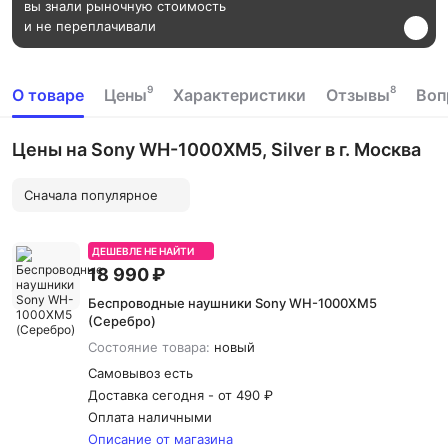
вы знали рыночную стоимость
и не переплачивали
9
8
О товаре
Цены
Характеристики
Отзывы
Воп
Цены на Sony WH-1000XM5, Silver в г. Москва
Сначала популярное
ДЕШЕВЛЕ НЕ НАЙТИ
18 990 ₽
Беспроводные наушники Sony WH-1000XM5
(Серебро)
Состояние товара:
новый
Самовывоз есть
Доставка сегодня -
от 490 ₽
Оплата наличными
Описание от магазина