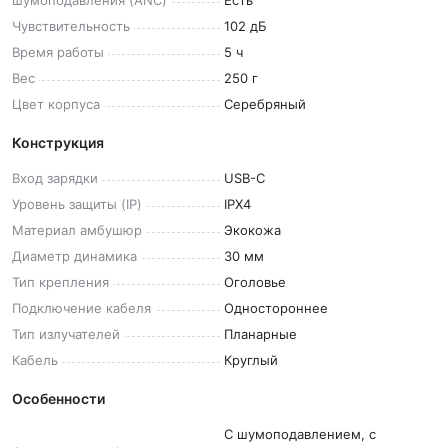
шумоподавления
(ANC)
Есть
Чувствительность
102 дБ
Время
работы
5 ч
Вес
250 г
Цвет
корпуса
Серебряный
Конструкция
Вход
зарядки
USB-C
Уровень защиты
(IP)
IPX4
Материал
амбушюр
Экокожа
Диаметр
динамика
30 мм
Тип
крепления
Оголовье
Подключение
кабеля
Одностороннее
Тип
излучателей
Планарные
Кабель
Круглый
Особенности
С шумоподавлением, с