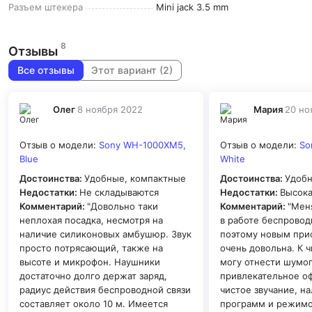
Разъем
штекера
Mini jack 3.5 mm
8
Отзывы
Все отзывы
Этот вариант (2)
Олег
8 ноября 2022
Мария
20 но
Отзыв о модели:
Sony WH-1000XM5,
Отзыв о модели:
So
Blue
White
Достоинства:
Удобные, компактные
Достоинства:
Удобн
Недостатки:
Не складываются
Недостатки:
Высока
Комментарий:
"Довольно таки
Комментарий:
"Мен
неплохая посадка, несмотря на
в работе беспровод
наличие силиконовых амбушюр. Звук
поэтому новым пр
просто потрясающий, также на
очень довольна. К 
высоте и микрофон. Наушники
могу отнести шумо
достаточно долго держат заряд,
привлекательное о
радиус действия беспроводной связи
чистое звучание, н
составляет около 10 м. Имеется
программ и режимо