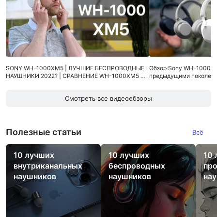
SONY WH-1000XM5 | ЛУЧШИЕ БЕСПРОВОДНЫЕ
Обзор Sony WH-1000XM
НАУШНИКИ 2022? | СРАВНЕНИЕ WH-1000XM5 С
предыдущими поколени
WH-1000XM4
Смотреть все видеообзоры
Полезные статьи
Всё
10 лучших
10 лучших
10 
внутриканальных
беспроводных
пр
наушников
наушников
на