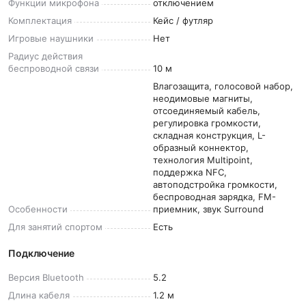
Функции
микрофона
отключением
Комплектация
Кейс / футляр
Игровые
наушники
Нет
Радиус действия
беспроводной
связи
10 м
Влагозащита, голосовой набор,
неодимовые магниты,
отсоединяемый кабель,
регулировка громкости,
складная конструкция, L-
образный коннектор,
технология Multipoint,
поддержка NFC,
автоподстройка громкости,
беспроводная зарядка, FM-
Особенности
приемник, звук Surround
Для занятий
спортом
Есть
Подключение
Версия
Bluetooth
5.2
Длина
кабеля
1.2 м