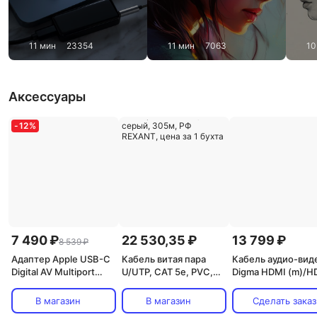
11 мин
23354
11 мин
7063
10
Аксессуары
-
12
%
7 490 ₽
22 530,35 ₽
13 799 ₽
8 539 ₽
Адаптер Apple USB-C
Кабель витая пара
Кабель аудио-вид
Digital AV Multiport
U/UTP, CAT 5е, PVC,
Digma HDMI (m)/H
(MUF82ZM/A) White
4x2x0,52 мм, 24AWG,
(m) 70м.
внутренний,
позолоч.конт. че
В магазин
В магазин
Сделать заказ
однопроволочный,
(HDMI-AOC2.1-70)