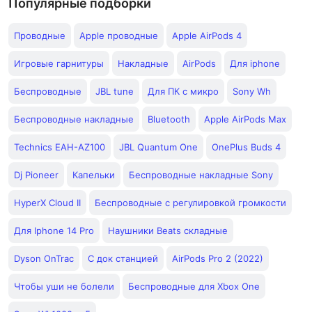
Популярные подборки
Проводные
Apple проводные
Apple AirPods 4
Игровые гарнитуры
Накладные
AirPods
Для iphone
Беспроводные
JBL tune
Для ПК с микро
Sony Wh
Беспроводные накладные
Bluetooth
Apple AirPods Max
Technics EAH-AZ100
JBL Quantum One
OnePlus Buds 4
Dj Pioneer
Капельки
Беспроводные накладные Sony
HyperX Cloud II
Беспроводные с регулировкой громкости
Для Iphone 14 Pro
Наушники Beats складные
Dyson OnTrac
С док станцией
AirPods Pro 2 (2022)
Чтобы уши не болели
Беспроводные для Xbox One