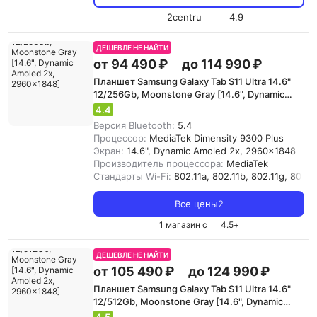
2centru
4.9
ДЕШЕВЛЕ НЕ НАЙТИ
от 94 490 ₽
до 114 990 ₽
Планшет Samsung Galaxy Tab S11 Ultra 14.6"
12/256Gb, Moonstone Gray [14.6", Dynamic
Amoled 2x, 2960x1848]
4.4
Версия Bluetooth:
5.4
Процессор:
MediaTek Dimensity 9300 Plus
Экран:
14.6", Dynamic Amoled 2x, 2960x1848
Производитель процессора:
MediaTek
Стандарты Wi-Fi:
802.11a, 802.11b, 802.11g, 802.11
Все цены
2
1 магазин с
4.5
+
ДЕШЕВЛЕ НЕ НАЙТИ
от 105 490 ₽
до 124 990 ₽
Планшет Samsung Galaxy Tab S11 Ultra 14.6"
12/512Gb, Moonstone Gray [14.6", Dynamic
Amoled 2x, 2960x1848]