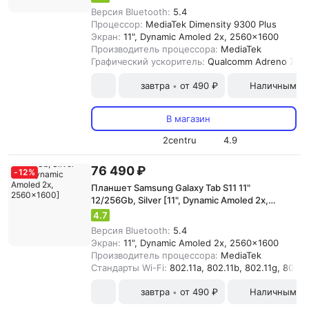
Версия Bluetooth:
5.4
Процессор:
MediaTek Dimensity 9300 Plus
Экран:
11", Dynamic Amoled 2x, 2560x1600
Производитель процессора:
MediaTek
Графический ускоритель:
Qualcomm Adreno 735
завтра
от 490 ₽
Наличными и
•
В магазин
2centru
4.9
76 490 ₽
-
12
%
Планшет Samsung Galaxy Tab S11 11"
12/256Gb, Silver [11", Dynamic Amoled 2x,
2560x1600]
4.7
Версия Bluetooth:
5.4
Экран:
11", Dynamic Amoled 2x, 2560x1600
Производитель процессора:
MediaTek
Стандарты Wi-Fi:
802.11a, 802.11b, 802.11g, 802.11
завтра
от 490 ₽
Наличными и
•