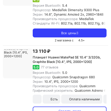
4.5
Версия Bluetooth:
5.4
Процессор:
MediaTek Dimensity 9300 Plus
Экран:
14.6", Dynamic Amoled 2x, 2960x1848
Производитель процессора:
MediaTek
Стандарты Wi-Fi:
802.11a, 802.11b, 802.11g, 802.11
Все цены
3
2 магазина с
4.5
+
13 110 ₽
Планшет Huawei MatePad SE 10.4" 3/32Gb,
Graphite Black [10.4", IPS, 2000x1200]
5.0
77 отзывов
Версия Bluetooth:
5.0
Процессор:
Qualcomm Snapdragon 680
Экран:
10.4", IPS, 2000x1200
Производитель процессора:
Qualcomm
Графический ускоритель:
Qualcomm Adreno 610
Есть
Оплата наличными