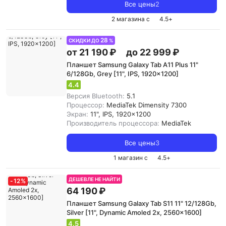
Все цены
2
2 магазина с
4.5
+
28
СКИДКИ ДО
%
от 21 190 ₽
до 22 999 ₽
Планшет Samsung Galaxy Tab A11 Plus 11"
6/128Gb, Grey [11", IPS, 1920x1200]
4.4
Версия Bluetooth:
5.1
Процессор:
MediaTek Dimensity 7300
Экран:
11", IPS, 1920x1200
Производитель процессора:
MediaTek
Все цены
3
1 магазин с
4.5
+
ДЕШЕВЛЕ НЕ НАЙТИ
-
12
%
64 190 ₽
Планшет Samsung Galaxy Tab S11 11" 12/128Gb,
Silver [11", Dynamic Amoled 2x, 2560x1600]
4.5