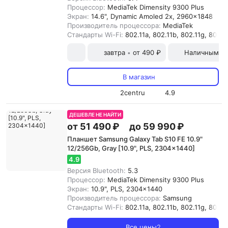
Процессор:
MediaTek Dimensity 9300 Plus
Экран:
14.6", Dynamic Amoled 2x, 2960x1848
Производитель процессора:
MediaTek
Стандарты Wi-Fi:
802.11a, 802.11b, 802.11g, 802.11
завтра
от 490 ₽
Наличными и
•
В магазин
2centru
4.9
ДЕШЕВЛЕ НЕ НАЙТИ
от 51 490 ₽
до 59 990 ₽
Планшет Samsung Galaxy Tab S10 FE 10.9"
12/256Gb, Gray [10.9", PLS, 2304x1440]
4.9
Версия Bluetooth:
5.3
Процессор:
MediaTek Dimensity 9300 Plus
Экран:
10.9", PLS, 2304x1440
Производитель процессора:
Samsung
Стандарты Wi-Fi:
802.11a, 802.11b, 802.11g, 802.11
Все цены
2