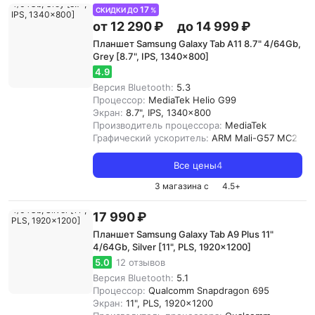
17
СКИДКИ ДО
%
от 12 290 ₽
до 14 999 ₽
Планшет Samsung Galaxy Tab A11 8.7" 4/64Gb,
Grey [8.7", IPS, 1340x800]
4.9
Версия Bluetooth:
5.3
Процессор:
MediaTek Helio G99
Экран:
8.7", IPS, 1340x800
Производитель процессора:
MediaTek
Графический ускоритель:
ARM Mali-G57 MC2
Все цены
4
3 магазина с
4.5
+
17 990 ₽
Планшет Samsung Galaxy Tab A9 Plus 11"
4/64Gb, Silver [11", PLS, 1920x1200]
5.0
12 отзывов
Версия Bluetooth:
5.1
Процессор:
Qualcomm Snapdragon 695
Экран:
11", PLS, 1920x1200