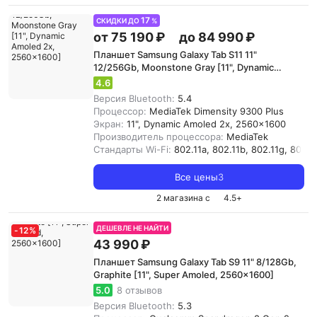
17
СКИДКИ ДО
%
от 75 190 ₽
до 84 990 ₽
Планшет Samsung Galaxy Tab S11 11"
12/256Gb, Moonstone Gray [11", Dynamic
Amoled 2x, 2560x1600]
4.6
Версия Bluetooth:
5.4
Процессор:
MediaTek Dimensity 9300 Plus
Экран:
11", Dynamic Amoled 2x, 2560x1600
Производитель процессора:
MediaTek
Стандарты Wi-Fi:
802.11a, 802.11b, 802.11g, 802.11
Все цены
3
2 магазина с
4.5
+
ДЕШЕВЛЕ НЕ НАЙТИ
-
12
%
43 990 ₽
Планшет Samsung Galaxy Tab S9 11" 8/128Gb,
Graphite [11", Super Amoled, 2560x1600]
5.0
8 отзывов
Версия Bluetooth:
5.3