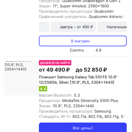
Процессор:
Qualcomm Snapdragon 8 Gen 2
Экран:
11", Super Amoled, 2560x1600
Производитель процессора:
Qualcomm
Графический ускоритель:
Qualcomm Adreno 740
завтра
от 490 ₽
Наличными и
•
В магазин
2centru
4.9
ДЕШЕВЛЕ НЕ НАЙТИ
от 49 490 ₽
до 52 850 ₽
Планшет Samsung Galaxy Tab S10 FE 10.9"
12/256Gb, Silver [10.9", PLS, 2304x1440]
4.4
Версия Bluetooth:
5.3
Процессор:
MediaTek Dimensity 9300 Plus
Экран:
10.9", PLS, 2304x1440
Производитель процессора:
Samsung
Стандарты Wi-Fi:
802.11a, 802.11b, 802.11g, 802.11
Все цены
3