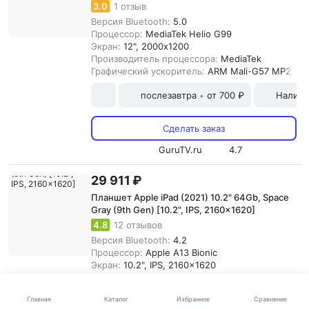
3.0
1 отзыв
Версия Bluetooth:
5.0
Процессор:
MediaTek Helio G99
Экран:
12", 2000x1200
Производитель процессора:
MediaTek
Графический ускоритель:
ARM Mali-G57 MP2
послезавтра
от 700 ₽
Наличн
•
Сделать заказ
GuruTV.ru
4.7
29 911 ₽
Планшет Apple iPad (2021) 10.2" 64Gb, Space
Gray (9th Gen) [10.2", IPS, 2160x1620]
4.8
12 отзывов
Версия Bluetooth:
4.2
Процессор:
Apple A13 Bionic
Экран:
10.2", IPS, 2160x1620
Производитель процессора:
Apple
Графический ускоритель:
Apple GPU
Каталог
Главная
Избранное
Сравнение