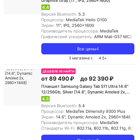
Graphite Gray [11", IPS, 2560x1600]
4.4
Версия Bluetooth:
5.3
Процессор:
MediaTek Helio G100
Экран:
11", IPS, 2560x1600
Производитель процессора:
MediaTek
Графический ускоритель:
ARM Mali-G57 MC2
Все цены
4
3 магазина с
4.5
+
ДЕШЕВЛЕ НЕ НАЙТИ
от 89 490 ₽
до 92 390 ₽
Планшет Samsung Galaxy Tab S11 Ultra 14.6"
12/256Gb, Silver [14.6", Dynamic Amoled 2x,
2960x1848]
4.5
Версия Bluetooth:
5.4
Процессор:
MediaTek Dimensity 9300 Plus
Экран:
14.6", Dynamic Amoled 2x, 2960x1848
Производитель процессора:
MediaTek
Стандарты Wi-Fi:
802.11a, 802.11b, 802.11g, 802.11