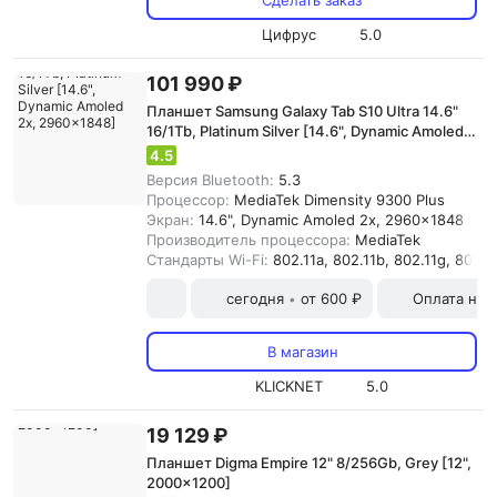
Сделать заказ
Цифрус
5.0
101 990 ₽
Планшет Samsung Galaxy Tab S10 Ultra 14.6"
16/1Tb, Platinum Silver [14.6", Dynamic Amoled
2x, 2960x1848]
4.5
Версия Bluetooth:
5.3
Процессор:
MediaTek Dimensity 9300 Plus
Экран:
14.6", Dynamic Amoled 2x, 2960x1848
Производитель процессора:
MediaTek
Стандарты Wi-Fi:
802.11a, 802.11b, 802.11g, 802.11
сегодня
от 600 ₽
Оплата на
•
В магазин
KLICKNET
5.0
19 129 ₽
Планшет Digma Empire 12" 8/256Gb, Grey [12",
2000x1200]