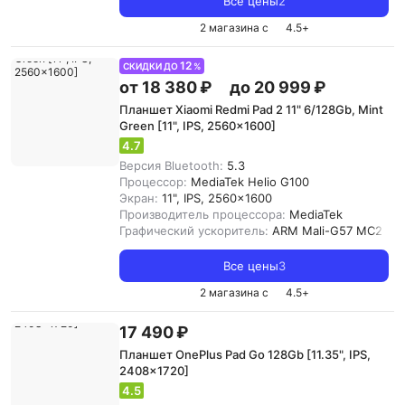
Все цены
2
2 магазина с
4.5
+
12
СКИДКИ ДО
%
от 18 380 ₽
до 20 999 ₽
Планшет Xiaomi Redmi Pad 2 11" 6/128Gb, Mint
Green [11", IPS, 2560x1600]
4.7
Версия Bluetooth:
5.3
Процессор:
MediaTek Helio G100
Экран:
11", IPS, 2560x1600
Производитель процессора:
MediaTek
Графический ускоритель:
ARM Mali-G57 MC2
Все цены
3
2 магазина с
4.5
+
17 490 ₽
Планшет OnePlus Pad Go 128Gb [11.35", IPS,
2408x1720]
4.5