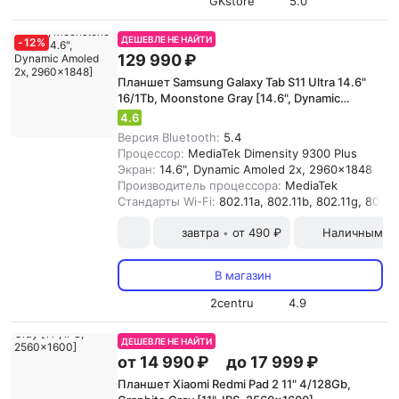
GKstore
5.0
ДЕШЕВЛЕ НЕ НАЙТИ
-
12
%
129 990 ₽
Планшет Samsung Galaxy Tab S11 Ultra 14.6"
16/1Tb, Moonstone Gray [14.6", Dynamic
Amoled 2x, 2960x1848]
4.6
Версия Bluetooth:
5.4
Процессор:
MediaTek Dimensity 9300 Plus
Экран:
14.6", Dynamic Amoled 2x, 2960x1848
Производитель процессора:
MediaTek
Стандарты Wi-Fi:
802.11a, 802.11b, 802.11g, 802.11
завтра
от 490 ₽
Наличными и
•
В магазин
2centru
4.9
ДЕШЕВЛЕ НЕ НАЙТИ
от 14 990 ₽
до 17 999 ₽
Планшет Xiaomi Redmi Pad 2 11" 4/128Gb,