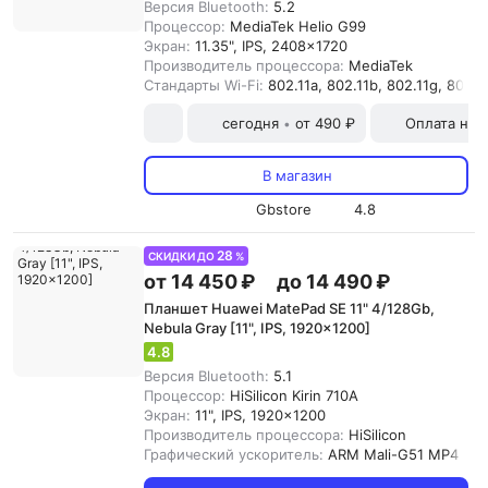
Версия Bluetooth:
5.2
Процессор:
MediaTek Helio G99
Экран:
11.35", IPS, 2408x1720
Производитель процессора:
MediaTek
Стандарты Wi-Fi:
802.11a, 802.11b, 802.11g, 802.11
сегодня
от 490 ₽
Оплата на
•
В магазин
Gbstore
4.8
28
СКИДКИ ДО
%
от 14 450 ₽
до 14 490 ₽
Планшет Huawei MatePad SE 11" 4/128Gb,
Nebula Gray [11", IPS, 1920x1200]
4.8
Версия Bluetooth:
5.1
Процессор:
HiSilicon Kirin 710A
Экран:
11", IPS, 1920x1200
Производитель процессора:
HiSilicon
Графический ускоритель:
ARM Mali-G51 MP4