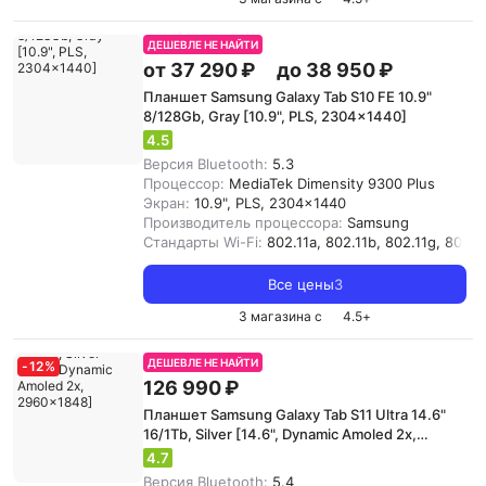
ДЕШЕВЛЕ НЕ НАЙТИ
от 37 290 ₽
до 38 950 ₽
Планшет Samsung Galaxy Tab S10 FE 10.9"
8/128Gb, Gray [10.9", PLS, 2304x1440]
4.5
Версия Bluetooth:
5.3
Процессор:
MediaTek Dimensity 9300 Plus
Экран:
10.9", PLS, 2304x1440
Производитель процессора:
Samsung
Стандарты Wi-Fi:
802.11a, 802.11b, 802.11g, 802.11
Все цены
3
3 магазина с
4.5
+
ДЕШЕВЛЕ НЕ НАЙТИ
-
12
%
126 990 ₽
Планшет Samsung Galaxy Tab S11 Ultra 14.6"
16/1Tb, Silver [14.6", Dynamic Amoled 2x,
2960x1848]
4.7
Версия Bluetooth:
5.4