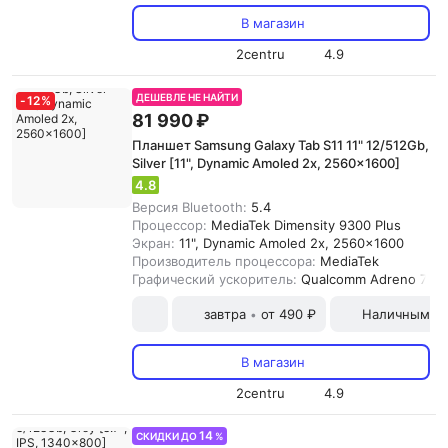
В магазин
2centru
4.9
ДЕШЕВЛЕ НЕ НАЙТИ
-
12
%
81 990 ₽
Планшет Samsung Galaxy Tab S11 11" 12/512Gb,
Silver [11", Dynamic Amoled 2x, 2560x1600]
4.8
Версия Bluetooth:
5.4
Процессор:
MediaTek Dimensity 9300 Plus
Экран:
11", Dynamic Amoled 2x, 2560x1600
Производитель процессора:
MediaTek
Графический ускоритель:
Qualcomm Adreno 735
завтра
от 490 ₽
Наличными и
•
В магазин
2centru
4.9
14
СКИДКИ ДО
%