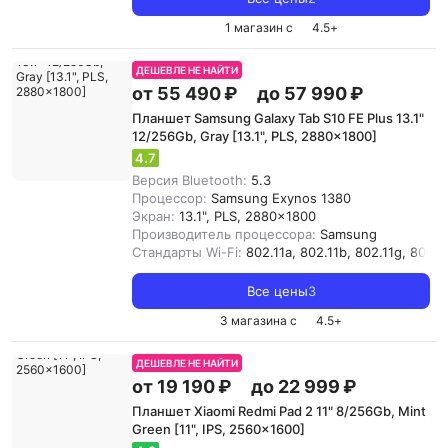
1 магазин с
4.5
+
ДЕШЕВЛЕ НЕ НАЙТИ
от 55 490 ₽
до 57 990 ₽
Планшет Samsung Galaxy Tab S10 FE Plus 13.1"
12/256Gb, Gray [13.1", PLS, 2880x1800]
4.7
Версия Bluetooth:
5.3
Процессор:
Samsung Exynos 1380
Экран:
13.1", PLS, 2880x1800
Производитель процессора:
Samsung
Стандарты Wi-Fi:
802.11a, 802.11b, 802.11g, 802.11
Все цены
3
3 магазина с
4.5
+
ДЕШЕВЛЕ НЕ НАЙТИ
от 19 190 ₽
до 22 999 ₽
Планшет Xiaomi Redmi Pad 2 11" 8/256Gb, Mint
Green [11", IPS, 2560x1600]