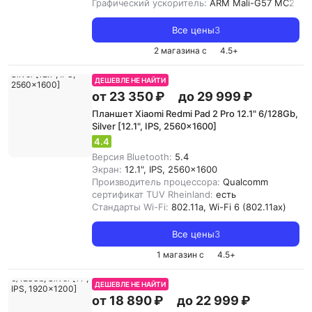
Графический ускоритель:
ARM Mali-G57 MC2
Все цены
3
2 магазина с
4.5
+
ДЕШЕВЛЕ НЕ НАЙТИ
от 23 350 ₽
до 29 999 ₽
Планшет Xiaomi Redmi Pad 2 Pro 12.1" 6/128Gb,
Silver [12.1", IPS, 2560x1600]
4.4
Версия Bluetooth:
5.4
Экран:
12.1", IPS, 2560x1600
Производитель процессора:
Qualcomm
сертификат TUV Rheinland:
есть
Стандарты Wi-Fi:
802.11a, Wi-Fi 6 (802.11ax)
Все цены
3
1 магазин с
4.5
+
ДЕШЕВЛЕ НЕ НАЙТИ
от 18 890 ₽
до 22 999 ₽