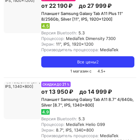
от 22 190 ₽
до 27 999 ₽
Планшет Samsung Galaxy Tab A11 Plus 11"
8/256Gb, Silver [11", IPS, 1920x1200]
4.5
Версия Bluetooth:
5.3
Процессор:
MediaTek Dimensity 7300
Экран:
11", IPS, 1920x1200
Производитель процессора:
MediaTek
Все цены
2
1 магазин с
4.5
+
21
СКИДКИ ДО
%
от 13 950 ₽
до 14 999 ₽
Планшет Samsung Galaxy Tab A11 8.7" 4/64Gb,
Silver [8.7", IPS, 1340x800]
4.9
Версия Bluetooth:
5.3
Процессор:
MediaTek Helio G99
Экран:
8.7", IPS, 1340x800
Производитель процессора:
MediaTek