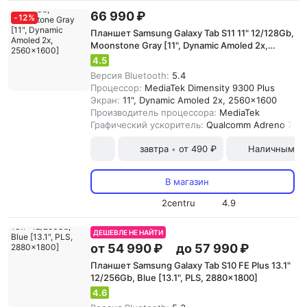
66 990 ₽
-
12
%
Планшет Samsung Galaxy Tab S11 11" 12/128Gb,
Moonstone Gray [11", Dynamic Amoled 2x,
2560x1600]
4.5
Версия Bluetooth:
5.4
Процессор:
MediaTek Dimensity 9300 Plus
Экран:
11", Dynamic Amoled 2x, 2560x1600
Производитель процессора:
MediaTek
Графический ускоритель:
Qualcomm Adreno 735
завтра
от 490 ₽
Наличными и
•
В магазин
2centru
4.9
ДЕШЕВЛЕ НЕ НАЙТИ
от 54 990 ₽
до 57 990 ₽
Планшет Samsung Galaxy Tab S10 FE Plus 13.1"
12/256Gb, Blue [13.1", PLS, 2880x1800]
4.6