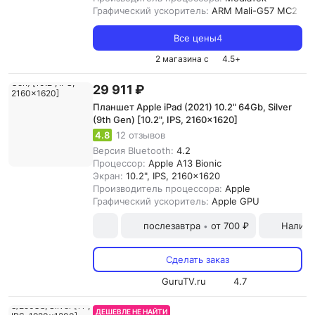
Графический ускоритель:
ARM Mali-G57 MC2
Все цены
4
2 магазина с
4.5
+
29 911 ₽
Планшет Apple iPad (2021) 10.2" 64Gb, Silver
(9th Gen) [10.2", IPS, 2160x1620]
4.8
12 отзывов
Версия Bluetooth:
4.2
Процессор:
Apple A13 Bionic
Экран:
10.2", IPS, 2160x1620
Производитель процессора:
Apple
Графический ускоритель:
Apple GPU
послезавтра
от 700 ₽
Наличн
•
Сделать заказ
GuruTV.ru
4.7
ДЕШЕВЛЕ НЕ НАЙТИ