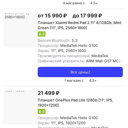
4 магазина с
4.5
+
от 15 990 ₽
до 17 999 ₽
Планшет Xiaomi Redmi Pad 2 11" 4/128Gb, Mint
Green [11", IPS, 2560x1600]
4.5
Версия Bluetooth:
5.3
Процессор:
MediaTek Helio G100
Экран:
11", IPS, 2560x1600
Производитель процессора:
MediaTek
Графический ускоритель:
ARM Mali-G57 MC2
Все цены
2
1 магазин с
4.5
+
21 499 ₽
Планшет OnePlus Pad Lite 128Gb [11", IPS,
1920x1200]
4.5
Процессор:
MediaTek Helio G100
Экран:
11", IPS, 1920x1200