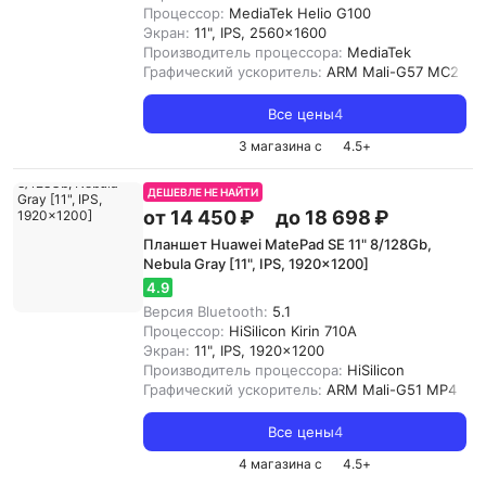
Процессор:
MediaTek Helio G100
Экран:
11", IPS, 2560x1600
Производитель процессора:
MediaTek
Графический ускоритель:
ARM Mali-G57 MC2
Все цены
4
3 магазина с
4.5
+
ДЕШЕВЛЕ НЕ НАЙТИ
от 14 450 ₽
до 18 698 ₽
Планшет Huawei MatePad SE 11" 8/128Gb,
Nebula Gray [11", IPS, 1920x1200]
4.9
Версия Bluetooth:
5.1
Процессор:
HiSilicon Kirin 710A
Экран:
11", IPS, 1920x1200
Производитель процессора:
HiSilicon
Графический ускоритель:
ARM Mali-G51 MP4
Все цены
4
4 магазина с
4.5
+