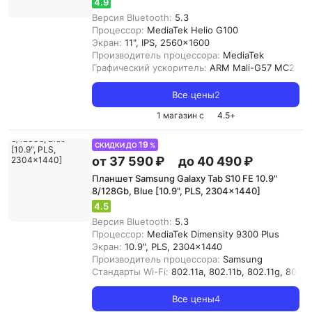
4.9
Версия Bluetooth:
5.3
Процессор:
MediaTek Helio G100
Экран:
11", IPS, 2560x1600
Производитель процессора:
MediaTek
Графический ускоритель:
ARM Mali-G57 MC2
Все цены
2
1 магазин с
4.5
+
19
СКИДКИ ДО
%
от 37 590 ₽
до 40 490 ₽
Планшет Samsung Galaxy Tab S10 FE 10.9"
8/128Gb, Blue [10.9", PLS, 2304x1440]
4.5
Версия Bluetooth:
5.3
Процессор:
MediaTek Dimensity 9300 Plus
Экран:
10.9", PLS, 2304x1440
Производитель процессора:
Samsung
Стандарты Wi-Fi:
802.11a, 802.11b, 802.11g, 802.11
Все цены
4