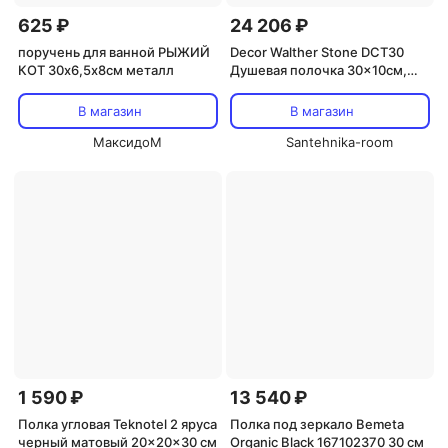
625 ₽
24 206 ₽
поручень для ванной РЫЖИЙ
Decor Walther Stone DCT30
КОТ 30х6,5х8см металл
Душевая полочка 30x10см,
подвесная, цвет: белый / хром
В магазин
В магазин
МаксидоМ
Santehnika-room
1 590 ₽
13 540 ₽
Полка угловая Teknotel 2 яруса
Полка под зеркало Bemeta
черный матовый 20x20x30 см
Organic Black 167102370 30 см