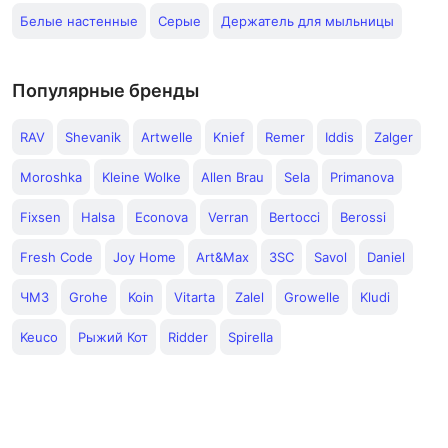
Белые настенные
Серые
Держатель для мыльницы
Популярные бренды
RAV
Shevanik
Artwelle
Knief
Remer
Iddis
Zalger
Moroshka
Kleine Wolke
Allen Brau
Sela
Primanova
Fixsen
Halsa
Econova
Verran
Bertocci
Berossi
Fresh Code
Joy Home
Art&Max
3SC
Savol
Daniel
ЧМЗ
Grohe
Koin
Vitarta
Zalel
Growelle
Kludi
Keuco
Рыжий Кот
Ridder
Spirella