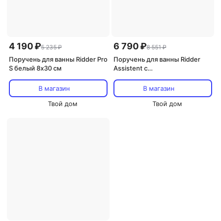
4 190 ₽
6 790 ₽
5 235 ₽
8 551 ₽
Поручень для ванны Ridder Pro
Поручень для ванны Ridder
S белый 8х30 см
Assistent с
противоскользящей
поверхностью хром 30 см
В магазин
В магазин
Твой дом
Твой дом