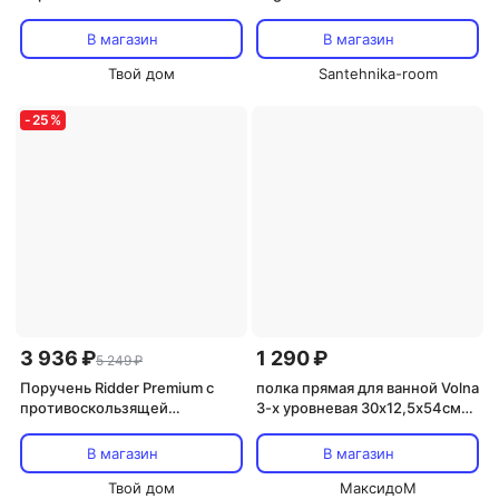
В магазин
В магазин
Твой дом
Santehnika-room
-
25
%
3 936 ₽
1 290 ₽
5 249 ₽
Поручень Ridder Premium с
полка прямая для ванной Volna
противоскользящей
3-х уровневая 30х12,5х54см
накладкой 30 см
черная
В магазин
В магазин
Твой дом
МаксидоМ