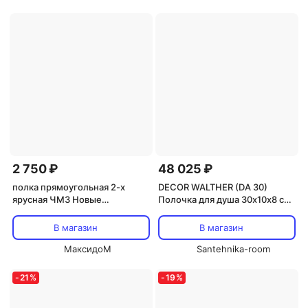
2 750 ₽
48 025 ₽
полка прямоугольная 2-х
DECOR WALTHER (DA 30)
ярусная ЧМЗ Новые
Полочка для душа 30х10х8 см,
горизонты 30х13,6х39см хром
Золото матовое PVD
В магазин
В магазин
МаксидоМ
Santehnika-room
-
21
%
-
19
%