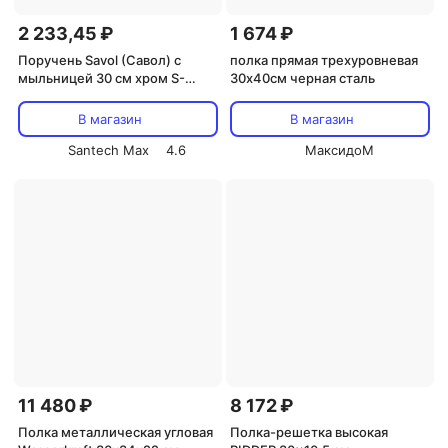
2 233,45 ₽
1 674 ₽
Поручень Savol (Савол) с
полка прямая трехуровневая
мыльницей 30 см хром S-
30х40см черная сталь
01030L
В магазин
В магазин
Santech Max
4.6
МаксидоМ
11 480 ₽
8 172 ₽
Полка металлическая угловая
Полка-решетка высокая