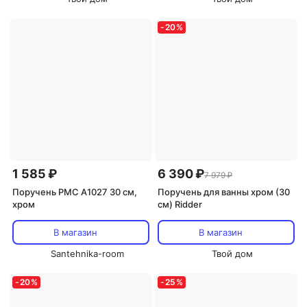
-
20
%
1 585 ₽
6 390 ₽
7 979 ₽
Поручень РМС A1027 30 см,
Поручень для ванны хром (30
хром
см) Ridder
В магазин
В магазин
Santehnika-room
Твой дом
-
20
%
-
25
%