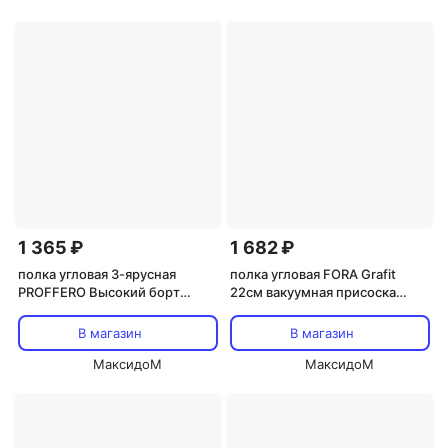
1 365 ₽
1 682 ₽
полка угловая 3-ярусная
полка угловая FORA Grafit
PROFFERO Высокий борт
22см вакуумная присоска
сталь черный муар
сталь черная
В магазин
В магазин
МаксидоМ
МаксидоМ