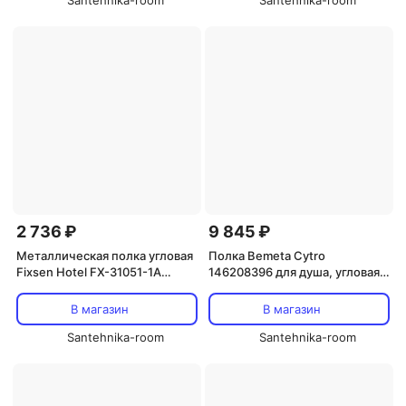
Santehnika-room
Santehnika-room
2 736 ₽
9 845 ₽
Металлическая полка угловая
Полка Bemeta Cytro
Fixsen Hotel FX-31051-1A
146208396 для душа, угловая,
черная
черный акрил
В магазин
В магазин
Santehnika-room
Santehnika-room