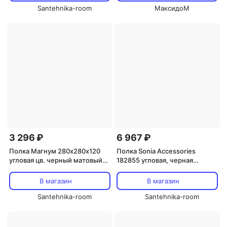
Santehnika-room
МаксидоМ
3 296 ₽
6 967 ₽
Полка Магнум 280х280х120
Полка Sonia Accessories
угловая цв. черный матовый
182855 угловая, черная
(302225)
матовая
В магазин
В магазин
Santehnika-room
Santehnika-room