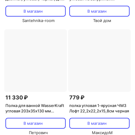
душа
присосках чёрная
В магазин
В магазин
Santehnika-room
Твой дом
11 330 ₽
779 ₽
Полка для ванной WasserKraft
полка угловая 1-ярусная ЧМЗ
угловая 203х35х130 мм
Лофт 22,2х22,2х15,8см черная
металл черная (K-733PB)
В магазин
В магазин
Петрович
МаксидоМ