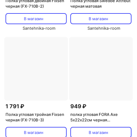
Полка угловая двойная Fixsen
Полка угловая Swedbe Attribut
черная (FX-710B-2)
черная матовая
В магазин
В магазин
Santehnika-room
Santehnika-room
1 791 ₽
949 ₽
Полка угловая тройная Fixsen
полка угловая FORA Axe
черная (FX-710B-3)
5х22х22см черная
нержавеющая сталь
В магазин
В магазин