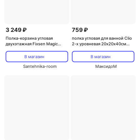
3 249 ₽
759 ₽
Полка-корзина угловая
полка угловая для ванной Clio
двухэтажная Fixsen Magic
2-х уровневая 20х20х40см
Wood 27.5 черный, светлое
черная
дерево
В магазин
В магазин
Santehnika-room
МаксидоМ