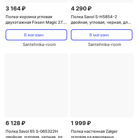
3 164 ₽
4 290 ₽
Полка-корзина угловая
Полка Savol S-H5854-2
двухэтажная Fixsen Magic 27.5
двойная, угловая, черная, для
черный
душа
В магазин
В магазин
Santehnika-room
Santehnika-room
6 128 ₽
1 999 ₽
Полка Savol 65 S-065322H
Полка настенная Zalger
двойная, угловая, черная, для
угловая на вакуумных