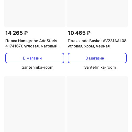
14 265 ₽
10 465 ₽
Полка Hansgrohe AddStoris
Полка Inda Basket AV231AAL08
41741670 угловая, матовый
угловая, хром, черная
черный
В магазин
В магазин
Santehnika-room
Santehnika-room