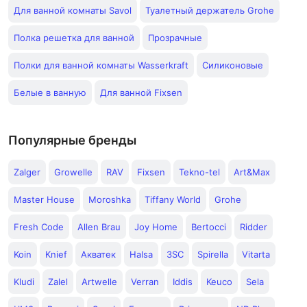
Для ванной комнаты Savol
Туалетный держатель Grohe
Полка решетка для ванной
Прозрачные
Полки для ванной комнаты Wasserkraft
Силиконовые
Белые в ванную
Для ванной Fixsen
Популярные бренды
Zalger
Growelle
RAV
Fixsen
Tekno-tel
Art&Max
Master House
Moroshka
Tiffany World
Grohe
Fresh Code
Allen Brau
Joy Home
Bertocci
Ridder
Koin
Knief
Акватек
Halsa
3SC
Spirella
Vitarta
Kludi
Zalel
Artwelle
Verran
Iddis
Keuco
Sela