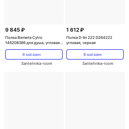
9 845 ₽
1 612 ₽
Полка Bemeta Cytro
Полка D-lin 222 D264222
146208386 для душа, угловая,
угловая, черная
черный акрил
В магазин
В магазин
Santehnika-room
Santehnika-room