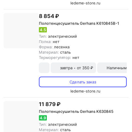
ledeme-store.ru
8 854 ₽
Полотенцесушитель Gerhans K610845B-1
4.5
Тип:
электрический
Полка:
нет
Форма:
лесенка
Материал:
сталь
Терморегулятор:
нет
завтра
от 350 ₽
Наличными и
•
Сделать заказ
ledeme-store.ru
11 879 ₽
Полотенцесушитель Gerhans K630845
4.9
Тип:
электрический
Материал:
сталь