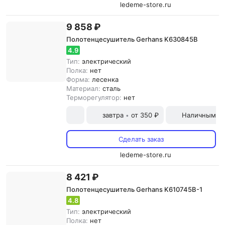
ledeme-store.ru
9 858 ₽
Полотенцесушитель Gerhans K630845B
4.9
Тип:
электрический
Полка:
нет
Форма:
лесенка
Материал:
сталь
Терморегулятор:
нет
завтра
от 350 ₽
Наличными и
•
Сделать заказ
ledeme-store.ru
8 421 ₽
Полотенцесушитель Gerhans K610745B-1
4.8
Тип:
электрический
Полка:
нет