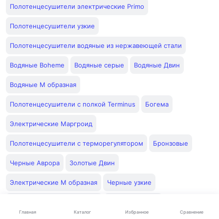
Полотенцесушители электрические Primo
Полотенцесушители узкие
Полотенцесушители водяные из нержавеющей стали
Водяные Boheme
Водяные серые
Водяные Двин
Водяные М образная
Полотенцесушители с полкой Terminus
Богема
Электрические Маргроид
Полотенцесушители с терморегулятором
Бронзовые
Черные Аврора
Золотые Двин
Электрические М образная
Черные узкие
Электрические с таймером
Черные Богема
Каталог
Главная
Избранное
Сравнение