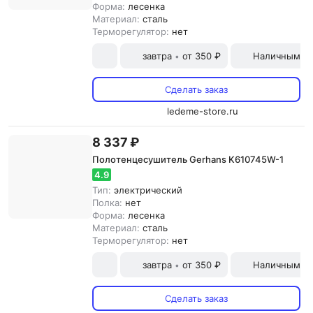
Форма:
лесенка
Материал:
сталь
Терморегулятор:
нет
завтра
от 350 ₽
Наличными и
•
Сделать заказ
ledeme-store.ru
8 337 ₽
Полотенцесушитель Gerhans K610745W-1
4.9
Тип:
электрический
Полка:
нет
Форма:
лесенка
Материал:
сталь
Терморегулятор:
нет
завтра
от 350 ₽
Наличными и
•
Сделать заказ