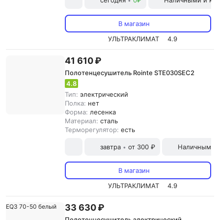
сегодня
0₽
Наличными и кар
•
В магазин
УЛЬТРАКЛИМАТ
4.9
41 610 ₽
Полотенцесушитель Rointe STE030SEC2
4.8
Тип:
электрический
Полка:
нет
Форма:
лесенка
Материал:
сталь
Терморегулятор:
есть
завтра
от 300 ₽
Наличными и
•
В магазин
УЛЬТРАКЛИМАТ
4.9
33 630 ₽
Полотенцесушитель электрический