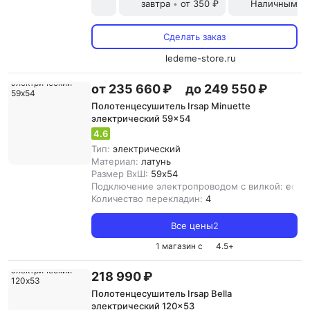
завтра
от 350 ₽
Наличными и
•
Сделать заказ
ledeme-store.ru
от 235 660 ₽
до 249 550 ₽
Полотенцесушитель Irsap Minuette
электрический 59x54
4.6
Тип:
электрический
Материал:
латунь
Размер ВхШ:
59x54
Подключение электропроводом с вилкой:
есть
Количество перекладин:
4
Все цены
2
1 магазин с
4.5
+
218 990 ₽
Полотенцесушитель Irsap Bella
электрический 120x53