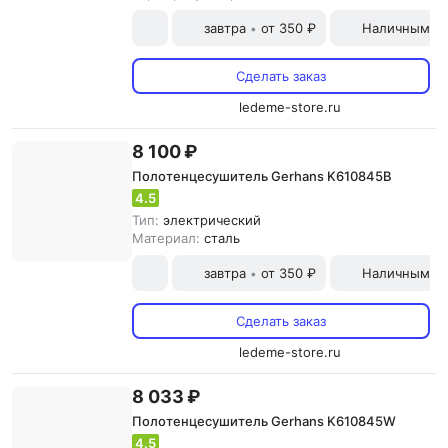
завтра
от 350 ₽
Наличными и
•
Сделать заказ
ledeme-store.ru
8 100 ₽
Полотенцесушитель Gerhans K610845B
4.5
Тип:
электрический
Материал:
сталь
завтра
от 350 ₽
Наличными и
•
Сделать заказ
ledeme-store.ru
8 033 ₽
Полотенцесушитель Gerhans K610845W
4.5