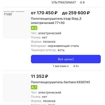
УЛЬТРАКЛИМАТ
4.9
от 170 450 ₽
до 259 600 ₽
Полотенцесушитель Irsap Step_E
электрический 77x50
4.5
Тип:
электрический
Полка:
нет
Форма:
лесенка
Материал:
нержавеющая сталь
Терморегулятор:
есть
Все цены
2
1 магазин с
4.5
+
11 352 ₽
Полотенцесушитель Gerhans K630745
4.7
Тип:
электрический
Полка:
нет
Форма:
лесенка