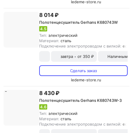
ledeme-store.ru
8 014 ₽
Полотенцесушитель Gerhans K680743W
4.5
Тип:
электрический
Материал:
сталь
Подключение электропроводом с вилкой:
есть
завтра
от 350 ₽
Наличными и
•
Сделать заказ
ledeme-store.ru
8 430 ₽
Полотенцесушитель Gerhans K680743W-3
4.6
Тип:
электрический
Материал:
сталь
Подключение электропроводом с вилкой:
есть