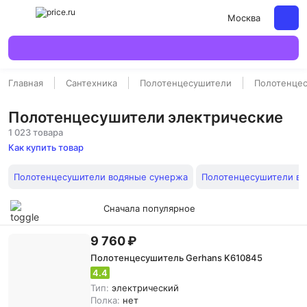
Москва
Главная
Сантехника
Полотенцесушители
Полотенцес
Полотенцесушители электрические
1 023 товара
Как купить товар
Полотенцесушители водяные сунержа
Полотенцесушители в
Сначала популярное
9 760 ₽
Полотенцесушитель Gerhans K610845
4.4
Тип:
электрический
Полка:
нет