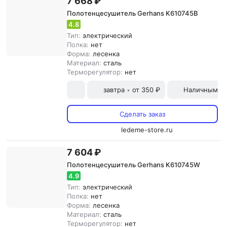
7 668 ₽
Полотенцесушитель Gerhans K610745B
4.8
Тип:
электрический
Полка:
нет
Форма:
лесенка
Материал:
сталь
Терморегулятор:
нет
завтра
от 350 ₽
Наличными и
•
Сделать заказ
ledeme-store.ru
7 604 ₽
Полотенцесушитель Gerhans K610745W
4.9
Тип:
электрический
Полка:
нет
Форма:
лесенка
Материал:
сталь
Терморегулятор:
нет