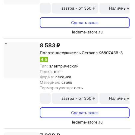
завтра
от 350 ₽
Наличными и
•
Сделать заказ
ledeme-store.ru
8 583 ₽
Полотенцесушитель Gerhans K680743B-3
4.5
Тип:
электрический
Полка:
нет
Форма:
лесенка
Материал:
сталь
Терморегулятор:
есть
завтра
от 350 ₽
Наличными и
•
Сделать заказ
ledeme-store.ru