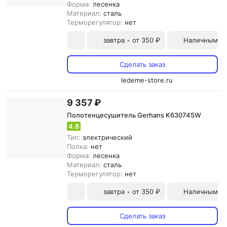
Форма:
лесенка
Материал:
сталь
Терморегулятор:
нет
завтра
от 350 ₽
Наличными и
•
Сделать заказ
ledeme-store.ru
9 357 ₽
Полотенцесушитель Gerhans K630745W
4.8
Тип:
электрический
Полка:
нет
Форма:
лесенка
Материал:
сталь
Терморегулятор:
нет
завтра
от 350 ₽
Наличными и
•
Сделать заказ