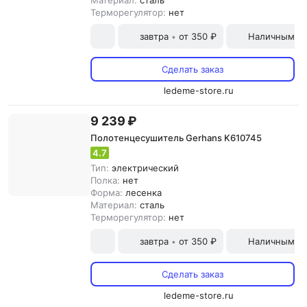
Материал:
сталь
Терморегулятор:
нет
завтра
от 350 ₽
Наличными и
•
Сделать заказ
ledeme-store.ru
9 239 ₽
Полотенцесушитель Gerhans K610745
4.7
Тип:
электрический
Полка:
нет
Форма:
лесенка
Материал:
сталь
Терморегулятор:
нет
завтра
от 350 ₽
Наличными и
•
Сделать заказ
ledeme-store.ru