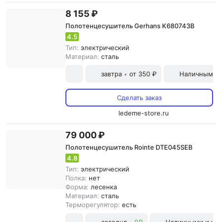
8 155 ₽
Полотенцесушитель Gerhans K680743B
4.5
Тип:
электрический
Материал:
сталь
завтра
от 350 ₽
Наличными и
•
Сделать заказ
ledeme-store.ru
79 000 ₽
Полотенцесушитель Rointe DTE045SEB
4.8
Тип:
электрический
Полка:
нет
Форма:
лесенка
Материал:
сталь
Терморегулятор:
есть