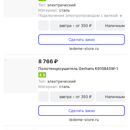
Тип:
электрический
Материал:
сталь
Подключение электропроводом с вилкой:
есть
завтра
от 350 ₽
Наличными и
•
Сделать заказ
ledeme-store.ru
8 766 ₽
Полотенцесушитель Gerhans K610845W-1
4.6
Тип:
электрический
Материал:
сталь
завтра
от 350 ₽
Наличными и
•
Сделать заказ
ledeme-store.ru