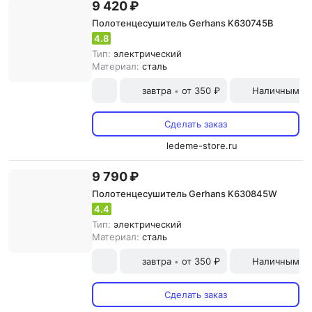
9 420 ₽
Полотенцесушитель Gerhans K630745B
4.8
Тип:
электрический
Материал:
сталь
завтра
от 350 ₽
Наличными и
•
Сделать заказ
ledeme-store.ru
9 790 ₽
Полотенцесушитель Gerhans K630845W
4.4
Тип:
электрический
Материал:
сталь
завтра
от 350 ₽
Наличными и
•
Сделать заказ