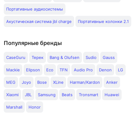
Портативные аудиосистемы
Акустическая система jbl charge
Портативные колонки 2.1
Популярные бренды
CaseGuru
Терек
Bang & Olufsen
Sudio
Gauss
Mackie
Elipson
Eco
TFN
Audio Pro
Denon
LG
MEG
Joyo
Bose
XLine
Harman/Kardon
Anker
Xiaomi
JBL
Samsung
Beats
Tronsmart
Huawei
Marshall
Honor