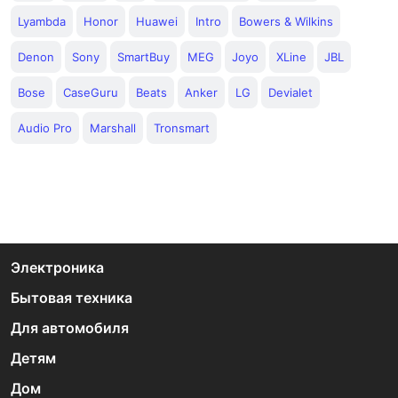
Lyambda
Honor
Huawei
Intro
Bowers & Wilkins
Denon
Sony
SmartBuy
MEG
Joyo
XLine
JBL
Bose
CaseGuru
Beats
Anker
LG
Devialet
Audio Pro
Marshall
Tronsmart
Электроника
Бытовая техника
Для автомобиля
Детям
Дом