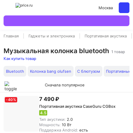
Москва
Главная
Гаджеты и электроника
Портативная акустика
Музыкальная колонка bluetooth
1 товар
Как купить товар
Bluetooth
Колонка bang olufsen
С блютузом
Портативные
Сначала популярное
7 490 ₽
-
40
%
Портативная акустика CaseGuru CGBox
4.5
Тип акустики:
2.0
Мощность:
10 Вт
Поддержка Android:
есть