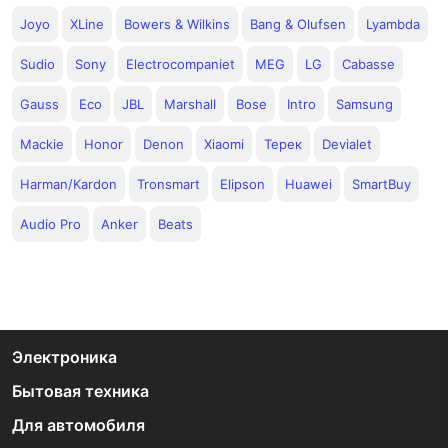
Joyo
XLine
Bowers & Wilkins
Bang & Olufsen
Lyambda
Sudio
Sony
Electrocompaniet
MEG
LG
Cabasse
Gauss
Eco
JBL
Marshall
Bose
Intro
Samsung
Mackie
Honor
Denon
Xiaomi
Терек
Devialet
Harman/Kardon
Tronsmart
Elipson
Huawei
SmartBuy
Audio Pro
Anker
Beats
Электроника
Бытовая техника
Для автомобиля