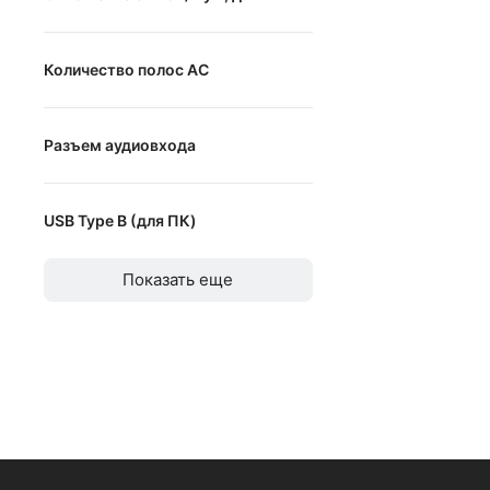
от
до
Количество полос АС
от
до
Разъем аудиовхода
mini jack
USB Type B (для ПК)
RCA
USB Type B (для ПК)
Показать еще