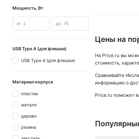
Мощность, Вт
от
до
Цены на по
USB Type A (для флешки)
На Price.ru вы мож
USB Type A (для флешки)
стоимость, характ
Сравнивайте Иксла
Материал корпуса
информацию о дост
пластик
Price.ru поможет 
металл
дерево
Популярны
резина
текстиль