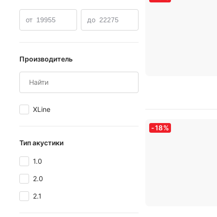
от
до
Производитель
XLine
-
18
%
Тип акустики
1.0
2.0
2.1