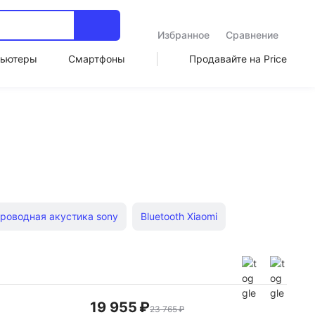
Избранное
Сравнение
ьютеры
Смартфоны
Продавайте на Price
роводная акустика sony
Bluetooth Xiaomi
charge
Дешевые блютуз
Битс
С bluetooth
bluetooth JBL
Портативные колонки с USB
19 955 ₽
23 765 ₽