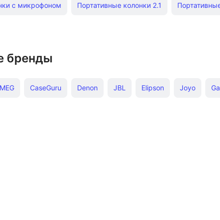
нки с микрофоном
Портативные колонки 2.1
Портативные 
е бренды
MEG
CaseGuru
Denon
JBL
Elipson
Joyo
Ga
Kardon
Marshall
Audio Pro
Anker
Tronsmart
XLi
Xiaomi