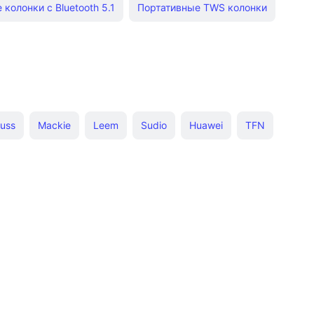
колонки с Bluetooth 5.1
Портативные TWS колонки
uss
Mackie
Leem
Sudio
Huawei
TFN
ne
Bang & Olufsen
LG
Samsung
Bose