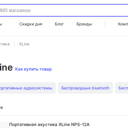
ы
Скидки дня
Блог
Бренды
Комп
стика
XLine
ine
Как купить товар
ортативные аудиосистемы
Беспроводные bluetooth
Бесп
ика с USB
Портативное аудио
Акустическая система jbl 
ое
истемы Supra
Дешевые блютуз JBL
Bluetooth Bose
С 
Портативная акустика XLine NPS-12A