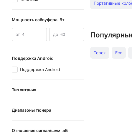
Портативные коло
Мощность сабвуфера, Вт
Популярны
от
до
Терек
Eco
Поддержка Android
Beats
Harman/
Поддержка Android
Naim
Honor
Тип питания
от USB
Диапазоны тюнера
от электросети
AM
от батарей
Отношение сигнал/шум, дБ
FM