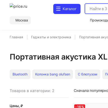
Каталог
Москва
Промокод
Главная
Гаджеты и электроника
Портативная аку
Портативная акустика XL
Bluetooth
Колонка bang olufsen
С блютузом
П
Портативная акустика с bluetooth
Портативная акуст
Товаров в категории: 2
Сначала популярн
Музыкальная колонка bluetooth
Портативные аудиос
Цены, ₽
-
16
%