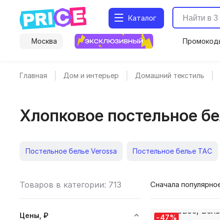
Каталог
Москва
Промокод
Главная
Дом и интерьер
Домашний текстиль
Хлопковое постельное б
Постельное белье Verossa
Постельное белье TAC
Постельное белье Волшебная ночь
Постельное бель
Товаров в категории: 713
Сначала популярно
Подушки для беременных
Анатомические подушки
Цены, ₽
-
47
%