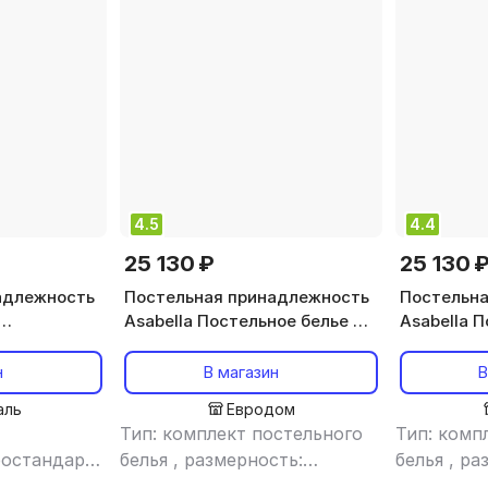
4.5
4.4
25 130 ₽
25 130 
адлежность
Постельная принадлежность
Постельна
Asabella Постельное белье из
Asabella П
ate 250x260
хлопкового жаккарда 1385-6 4
хлопковог
Белый
нав. евро серый
50х70 и 7
н
В магазин
В
аль
Евродом
Тип: комплект постельного
Тип: комп
ростандарт
,
белья
,
размерность:
белья
,
ра
стер
евростандарт
,
материал:
евростан