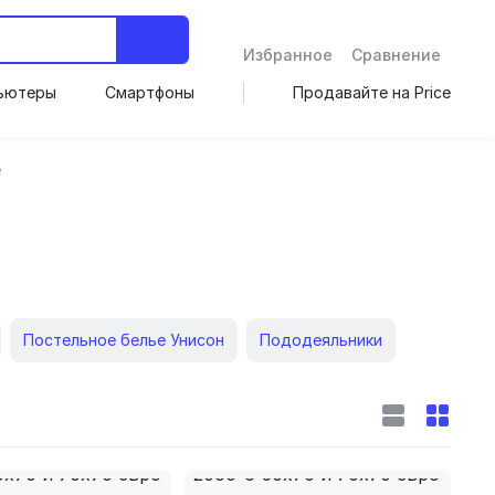
Избранное
Сравнение
ьютеры
Смартфоны
Продавайте на Price
е
Постельное белье Унисон
Пододеяльники
льное белье
Турецкое постельное белье
остельное белье
Постельное белье Asabella