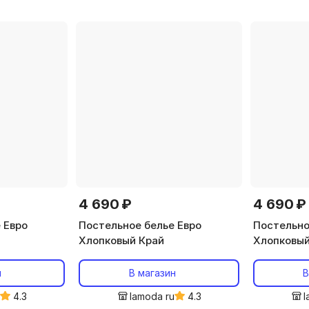
4 690 ₽
4 690 ₽
 Евро
Постельное белье Евро
Постельно
Хлопковый Край
Хлопковый
н
В магазин
В
u
4.3
lamoda ru
4.3
l