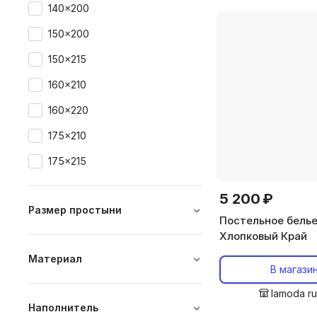
140x200
150x200
150x215
160x210
160x220
175x210
175x215
5 200 ₽
Размер простыни
Постельное бель
Хлопковый Край
90x200
Материал
100x150
В магази
жаккард
145x220
lamoda r
Наполнитель
сатин
150x215