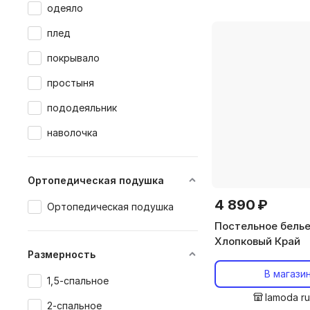
одеяло
плед
покрывало
простыня
пододеяльник
наволочка
Ортопедическая подушка
4 890 ₽
Ортопедическая подушка
Постельное белье
Хлопковый Край
Размерность
В магази
1,5-спальное
lamoda r
2-спальное