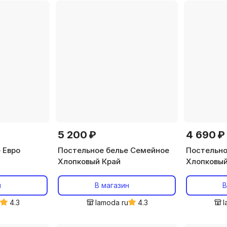
5 200 ₽
4 690 ₽
 Евро
Постельное белье Семейное
Постельно
Хлопковый Край
Хлопковый
н
В магазин
В
u
4.3
lamoda ru
4.3
l