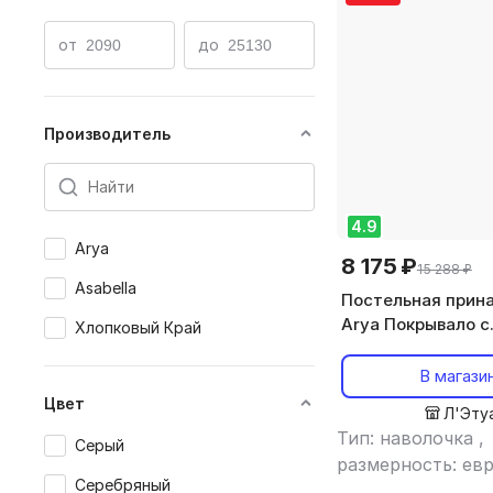
Одеяла
Плед с рукавами
Плед флисовый
от
до
Производитель
4.9
Arya
8 175 ₽
15 288 ₽
Asabella
Постельная прин
Arya Покрывало с
Хлопковый Край
наволочками Serr
евро хлопковое, 
В магази
Цвет
Л'Эту
Тип: наволочка
,
Серый
размерность: ев
Серебряный
материал: полиэ