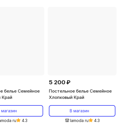
5 200 ₽
е белье Семейное
Постельное белье Семейное
 Край
Хлопковый Край
 магазин
В магазин
amoda ru
4.3
lamoda ru
4.3