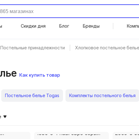
ы
Скидки дня
Блог
Бренды
Комп
Постельные принадлежности
Хлопковое постельное бель
елье
Как купить товар
Постельное белье Togas
Комплекты постельного белья
е Mona Liza
Ортопедические подушки
Шелковое посте
е
Постельное белье Василиса
Плед вязаный
Черное п