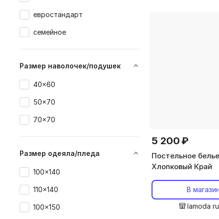
евростандарт
семейное
Размер наволочек/подушек
40x60
50x70
70x70
5 200 ₽
Размер одеяла/пледа
Постельное бель
Хлопковый Край
100x140
110x140
В магази
lamoda r
100x150