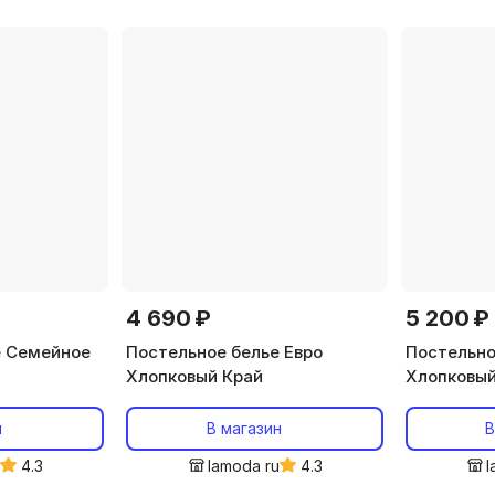
4 690 ₽
5 200 ₽
е Семейное
Постельное белье Евро
Постельно
Хлопковый Край
Хлопковый
н
В магазин
В
u
4.3
lamoda ru
4.3
l