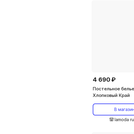
Китай
Литва
4 690 ₽
Постельное белье
Хлопковый Край
В магази
lamoda r