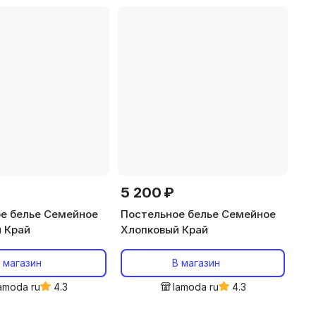
5 200 ₽
е белье Семейное
Постельное белье Семейное
 Край
Хлопковый Край
 магазин
В магазин
amoda ru
4.3
lamoda ru
4.3