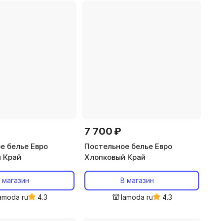
7 700 ₽
е белье Евро
Постельное белье Евро
 Край
Хлопковый Край
 магазин
В магазин
amoda ru
4.3
lamoda ru
4.3