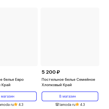
5 200 ₽
е белье Евро
Постельное белье Семейное
 Край
Хлопковый Край
 магазин
В магазин
amoda ru
4.3
lamoda ru
4.3