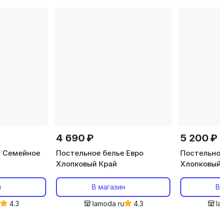
4 690 ₽
5 200 ₽
е Семейное
Постельное белье Евро
Постельно
Хлопковый Край
Хлопковый
н
В магазин
В
u
4.3
lamoda ru
4.3
l