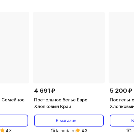
жаккард
жаккард
4 691 ₽
5 200 ₽
е Семейное
Постельное белье Евро
Постельно
Хлопковый Край
Хлопковый
н
В магазин
В
u
4.3
lamoda ru
4.3
l