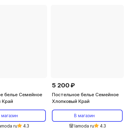
5 200 ₽
е белье Семейное
Постельное белье Семейное
 Край
Хлопковый Край
 магазин
В магазин
amoda ru
4.3
lamoda ru
4.3