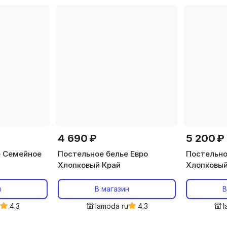
4 690 ₽
5 200 ₽
е Семейное
Постельное белье Евро
Постельно
Хлопковый Край
Хлопковый
н
В магазин
В
u
4.3
lamoda ru
4.3
l