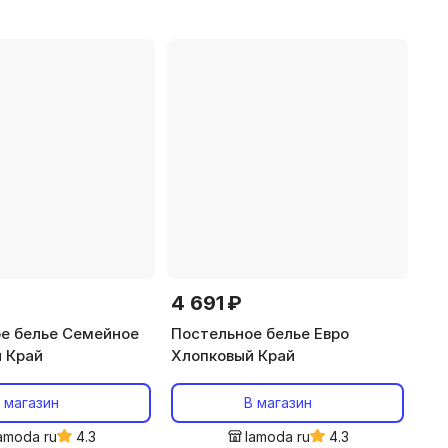
жаккард
4 691 ₽
е белье Семейное
Постельное белье Евро
 Край
Хлопковый Край
 магазин
В магазин
amoda ru
4.3
lamoda ru
4.3