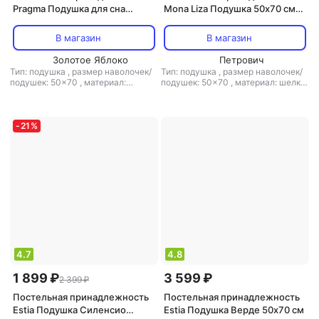
Pragma Подушка для сна
Mona Liza Подушка 50х70 см
Pilumo, 50х70 см
бамбук (539423)
4680095458663
В магазин
В магазин
Золотое Яблоко
Петрович
Тип: подушка
,
размер наволочек/
Тип: подушка
,
размер наволочек/
подушек: 50x70
,
материал:
подушек: 50x70
,
материал: шелк
,
микрофибра
наполнитель: бамбук
-
21
%
4.7
4.8
1 899 ₽
3 599 ₽
2 399 ₽
Постельная принадлежность
Постельная принадлежность
Estia Подушка Силенсио
Estia Подушка Верде 50х70 см