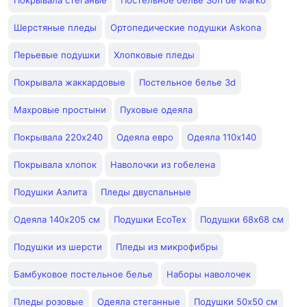
Покрывала стеганые
Постельное белье Sofi de Marko
Шерстяные пледы
Ортопедические подушки Askona
Перьевые подушки
Хлопковые пледы
Покрывала жаккардовые
Постельное белье 3d
Махровые простыни
Пуховые одеяла
Покрывала 220х240
Одеяла евро
Одеяла 110х140
Покрывала хлопок
Наволочки из гобелена
Подушки Аэлита
Пледы двуспальные
Одеяла 140x205 см
Подушки EcoTex
Подушки 68x68 см
Подушки из шерсти
Пледы из микрофибры
Бамбуковое постельное белье
Наборы наволочек
Пледы розовые
Одеяла стеганные
Подушки 50x50 см