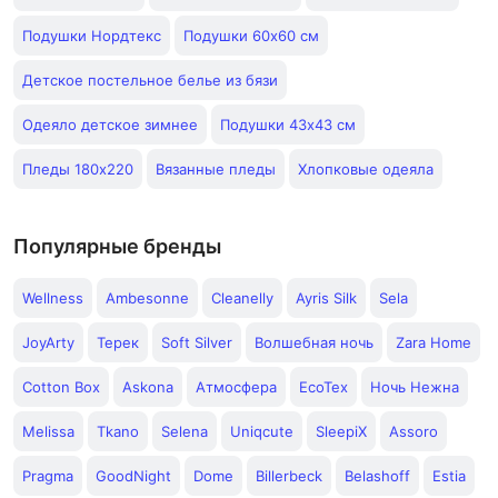
Подушки Нордтекс
Подушки 60x60 см
Детское постельное белье из бязи
Одеяло детское зимнее
Подушки 43x43 см
Пледы 180х220
Вязанные пледы
Хлопковые одеяла
Популярные бренды
Wellness
Ambesonne
Cleanelly
Ayris Silk
Sela
JoyArty
Терек
Soft Silver
Волшебная ночь
Zara Home
Cotton Box
Askona
Атмосфера
EcoTex
Ночь Нежна
Melissa
Tkano
Selena
Uniqcute
SleepiX
Assoro
Pragma
GoodNight
Dome
Billerbeck
Belashoff
Estia