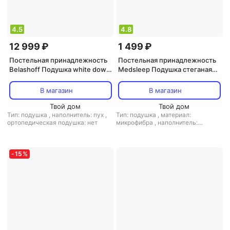
4.5
4.8
12 999 ₽
1 499 ₽
Постельная принадлежность
Постельная принадлежность
Belashoff Подушка white down
Medsleep Подушка стеганая
100% с буфами 50х70 см
camel wool 50х70 см
В магазин
В магазин
Твой дом
Твой дом
Тип: подушка
,
наполнитель: пух
,
Тип: подушка
,
материал:
ортопедическая подушка: нет
микрофибра
,
наполнитель:
микроволокно
-
15
%