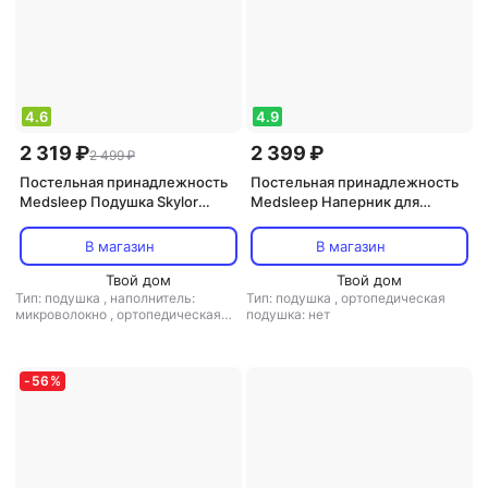
4.6
4.9
2 319 ₽
2 399 ₽
2 499 ₽
Постельная принадлежность
Постельная принадлежность
Medsleep Подушка Skylor
Medsleep Наперник для
стеганая 50х70 см
подушки 50 х 70 см белый
В магазин
В магазин
Твой дом
Твой дом
Тип: подушка
,
наполнитель:
Тип: подушка
,
ортопедическая
микроволокно
,
ортопедическая
подушка: нет
подушка: нет
-
56
%