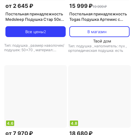
от 2 645 ₽
15 999 ₽
19 999 ₽
Постельная принадлежность
Постельная принадлежность
Medsleep Подушка Стар 50х70
Togas Подушка Артемис с
см
ортопедической вставкой
50х70 см
Все цены
2
В магазин
Твой дом
Тип: подушка
,
размер наволочек/
Тип: подушка
,
наполнитель: пух
,
подушек: 50x70
,
материал:
ортопедическая подушка: есть
микрофибра
,
ортопедическая
подушка: нет
4.6
4.8
от 7 970 ₽
18 680 ₽