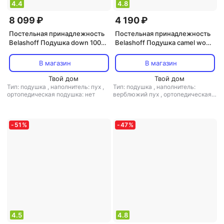
4.4
4.8
8 099 ₽
4 190 ₽
Постельная принадлежность
Постельная принадлежность
Belashoff Подушка down 100%
Belashoff Подушка camel wool
средняя 50х70 см
высокая 50х70 см
В магазин
В магазин
Твой дом
Твой дом
Тип: подушка
,
наполнитель: пух
,
Тип: подушка
,
наполнитель:
ортопедическая подушка: нет
верблюжий пух
,
ортопедическая
подушка: нет
-
51
%
-
47
%
4.5
4.8