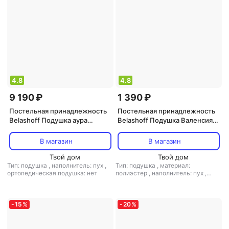
4.8
4.8
9 190 ₽
1 390 ₽
Постельная принадлежность
Постельная принадлежность
Belashoff Подушка аура
Belashoff Подушка Валенсия
средняя 50х70 см
высокая 50х70 см
В магазин
В магазин
Твой дом
Твой дом
Тип: подушка
,
наполнитель: пух
,
Тип: подушка
,
материал:
ортопедическая подушка: нет
полиэстер
,
наполнитель: пух
,
ортопедическая подушка: нет
-
15
%
-
20
%