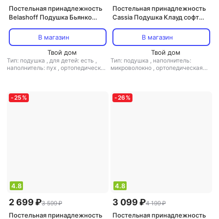
Постельная принадлежность
Постельная принадлежность
Belashoff Подушка Бьянко
Cassia Подушка Клауд софт
средней степени поддержки
50х70 см 4680415163048
50х70 см
В магазин
В магазин
Твой дом
Твой дом
Тип: подушка
,
для детей: есть
,
Тип: подушка
,
наполнитель:
наполнитель: пух
,
ортопедическая
микроволокно
,
ортопедическая
подушка: нет
подушка: нет
-
25
%
-
26
%
4.8
4.8
2 699 ₽
3 099 ₽
3 599 ₽
4 199 ₽
Постельная принадлежность
Постельная принадлежность