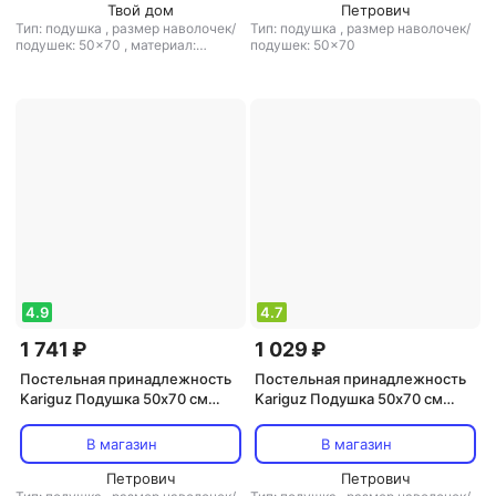
Твой дом
Петрович
Тип: подушка
,
размер наволочек/
Тип: подушка
,
размер наволочек/
подушек: 50x70
,
материал:
подушек: 50x70
микрофибра
,
наполнитель: шерсть
,
ортопедическая подушка: нет
4.9
4.7
1 741 ₽
1 029 ₽
Постельная принадлежность
Постельная принадлежность
Kariguz Подушка 50х70 см
Kariguz Подушка 50х70 см
пух-перо (БВ10-3)
верблюжья шерсть (ПВШ15-3)
В магазин
В магазин
Петрович
Петрович