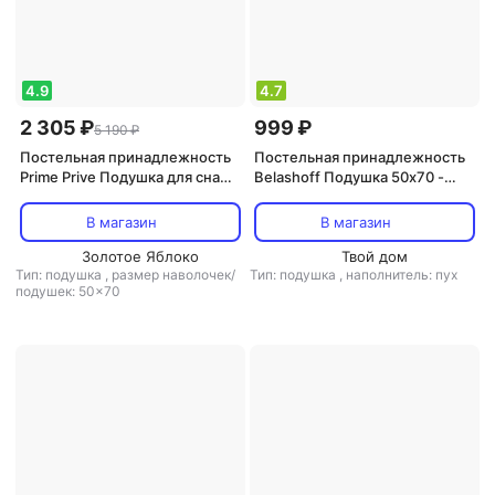
4.9
4.7
2 305 ₽
999 ₽
5 190 ₽
Постельная принадлежность
Постельная принадлежность
Prime Prive Подушка для сна
Belashoff Подушка 50х70 -
50х70 "Linen" льняное
Тихий час / ПОЛУ-ПУХОВЫЕ /
волокно, микроволокно
гусиный пух / перо / ТЧП 2-2
В магазин
В магазин
"Climalast"
Золотое Яблоко
Твой дом
Тип: подушка
,
размер наволочек/
Тип: подушка
,
наполнитель: пух
подушек: 50x70