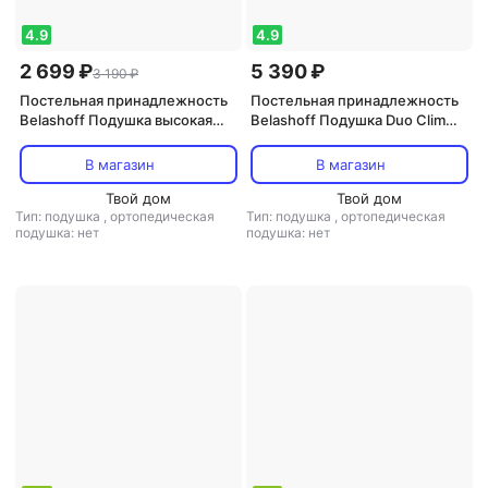
4.9
4.9
2 699 ₽
5 390 ₽
3 190 ₽
Постельная принадлежность
Постельная принадлежность
Belashoff Подушка высокая
Belashoff Подушка Duo Clim
Feather 100% 50х70 см
регулируемая 50х70 см
В магазин
В магазин
Твой дом
Твой дом
Тип: подушка
,
ортопедическая
Тип: подушка
,
ортопедическая
подушка: нет
подушка: нет