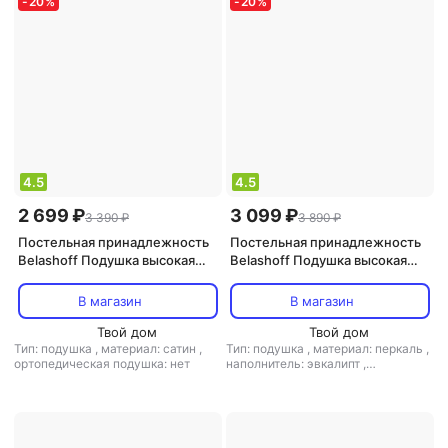
-
20
%
-
20
%
4.5
4.5
2 699 ₽
3 099 ₽
3 390 ₽
3 890 ₽
Постельная принадлежность
Постельная принадлежность
Belashoff Подушка высокая
Belashoff Подушка высокая
Cotton 50х70 см
Tencel 50х70 см
В магазин
В магазин
Твой дом
Твой дом
Тип: подушка
,
материал: сатин
,
Тип: подушка
,
материал: перкаль
,
ортопедическая подушка: нет
наполнитель: эвкалипт
,
ортопедическая подушка: нет