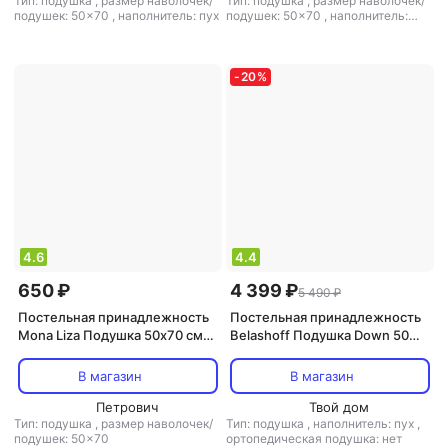
Тип: подушка
,
размер наволочек/
Тип: подушка
,
размер наволочек/
подушек: 50x70
,
наполнитель: пух
подушек: 50x70
,
наполнитель:
верблюжий пух
-
20
%
4.6
4.4
650 ₽
4 399 ₽
5 490 ₽
Постельная принадлежность
Постельная принадлежность
Mona Liza Подушка 50х70 см
Belashoff Подушка Down 50%
лебяжий пух (539221)
Feather 50% высокая 50х70 см
4670093493322
В магазин
В магазин
Петрович
Твой дом
Тип: подушка
,
размер наволочек/
Тип: подушка
,
наполнитель: пух
,
подушек: 50x70
ортопедическая подушка: нет