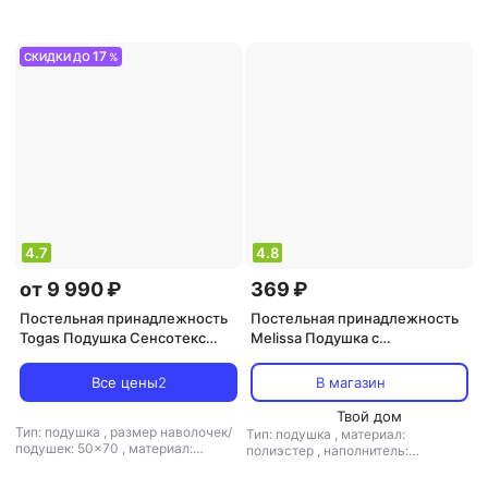
17
СКИДКИ ДО
%
4.7
4.8
от 9 990 ₽
369 ₽
Постельная принадлежность
Постельная принадлежность
Togas Подушка Сенсотекс
Melissa Подушка с
Дримс 50х70 см
термостёжкой, 50х70 см
Все цены
2
В магазин
Твой дом
Тип: подушка
,
размер наволочек/
Тип: подушка
,
материал:
подушек: 50x70
,
материал:
полиэстер
,
наполнитель:
жаккард
,
наполнитель: эвкалипт
,
полиэстер
,
ортопедическая
ортопедическая подушка: нет
подушка: нет