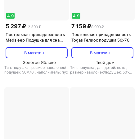
4.9
4.9
5 297 ₽
7 159 ₽
12 390 ₽
8 999 ₽
Постельная принадлежность
Постельная принадлежность
Medsleep Подушка для сна
Togas Гелиос подушка 50х70
50х70 "For men" натуральный
пух-перо 1700 грамм
В магазин
В магазин
Золотое Яблоко
Твой дом
Тип: подушка
,
размер наволочек/
Тип: подушка
,
для детей: есть
,
подушек: 50x70
,
наполнитель: пух
размер наволочек/подушек: 50x70
,
материал: микрофибра
,
ортопедическая подушка: нет