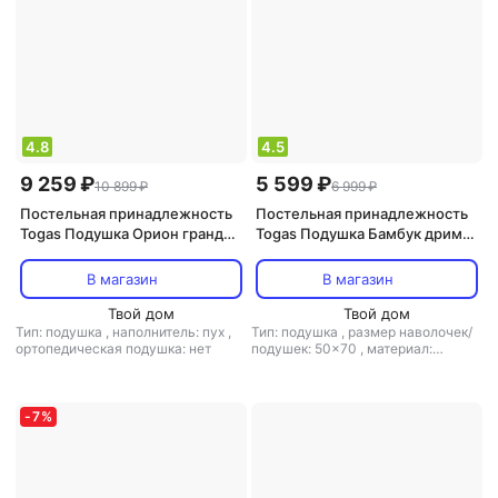
4.8
4.5
9 259 ₽
5 599 ₽
10 899 ₽
6 999 ₽
Постельная принадлежность
Постельная принадлежность
Togas Подушка Орион гранд
Togas Подушка Бамбук дримс
50х70 см
50х70 см
В магазин
В магазин
Твой дом
Твой дом
Тип: подушка
,
наполнитель: пух
,
Тип: подушка
,
размер наволочек/
ортопедическая подушка: нет
подушек: 50x70
,
материал:
жаккард
,
наполнитель: бамбук
,
ортопедическая подушка: нет
-
7
%