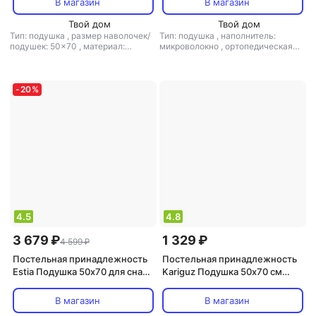
В магазин
В магазин
Твой дом
Твой дом
Тип: подушка
,
размер наволочек/
Тип: подушка
,
наполнитель:
подушек: 50x70
,
материал:
микроволокно
,
ортопедическая
микрофибра
,
наполнитель: пух
,
подушка: нет
ортопедическая подушка: нет
-
20
%
4.5
4.8
3 679 ₽
1 329 ₽
4 599 ₽
Постельная принадлежность
Постельная принадлежность
Estia Подушка 50х70 для сна
Kariguz Подушка 50х70 см
анатомическая овечья шерсть
лебяжий пух (ЛПД10-3)
В магазин
В магазин