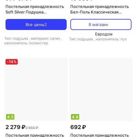
Постельная принадлежность
Постельная принадлежность
Soft Silver Подушка
Бел-Поль Классическая
Антибактериальная
подушка "ЭКОЛЬ" белый
классическая подушка, 50х70
полупух 50х70
Все цены
2
В магазин
см
Евродом
Тип: подушка
,
материал: сатин
,
Тип: подушка
,
наполнитель: пух
наполнитель: полиэстер
-
14
%
4.5
4.8
2 279 ₽
692 ₽
2 650 ₽
Постельная принадлежность
Постельная принадлежность