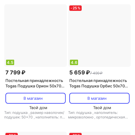
-
25
%
4.5
4.6
7 799 ₽
5 659 ₽
7 499 ₽
Постельная принадлежность
Постельная принадлежность
Togas Подушка Орион 50х70
Togas Подушка Орбис 50х70
см 4680415153063
см 4680415153452
В магазин
В магазин
Твой дом
Твой дом
Тип: подушка
,
размер наволочек/
Тип: подушка
,
наполнитель:
подушек: 50x70
,
наполнитель: пух
микроволокно
,
ортопедическая
,
ортопедическая подушка: нет
подушка: нет