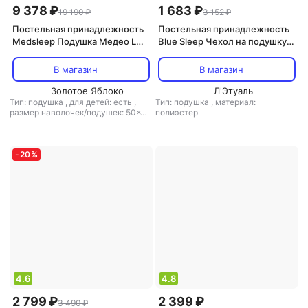
9 378 ₽
1 683 ₽
19 190 ₽
3 152 ₽
Постельная принадлежность
Постельная принадлежность
Medsleep Подушка Медео L
Blue Sleep Чехол на подушку
пуховая 50х70см 1250гр
50х70
В магазин
В магазин
Золотое Яблоко
Л'Этуаль
Тип: подушка
,
для детей: есть
,
Тип: подушка
,
материал:
размер наволочек/подушек: 50x70
полиэстер
,
наполнитель: пух
,
ортопедическая подушка: нет
-
20
%
4.6
4.8
2 799 ₽
2 399 ₽
3 490 ₽