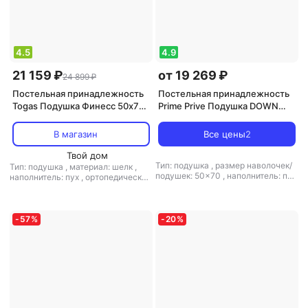
4.5
4.9
21 159 ₽
от 19 269 ₽
24 899 ₽
Постельная принадлежность
Постельная принадлежность
Togas Подушка Финесс 50х70
Prime Prive Подушка DOWN
см
50х70 см
В магазин
Все цены
2
Твой дом
Тип: подушка
,
размер наволочек/
Тип: подушка
,
материал: шелк
,
подушек: 50x70
,
наполнитель: пух
наполнитель: пух
,
ортопедическая
,
ортопедическая подушка: нет
подушка: нет
-
57
%
-
20
%