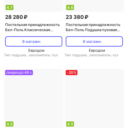
4.7
4.6
28 280 ₽
23 380 ₽
Постельная принадлежность
Постельная принадлежность
Бел-Поль Классическая
Бел-Поль Подушка пуховая
подушка "ЭКОЛЬ" белый пух
"ЭКОЛЬ" серый пух 50х70
50х70
В магазин
В магазин
Евродом
Евродом
Тип: подушка
,
наполнитель: пух
Тип: подушка
,
наполнитель: пух
49
-
20
%
СКИДКИ ДО
%
4.5
4.5