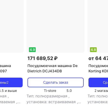
Встраиваемые Haier
4.9
4.8
171 689,52 ₽
от 64 4
ашина
Посудомоечная машина De
Посудомо
6097
Dietrich DCJ434DB
Korting KD
Сделать заказ
цены
2
Ср
4.5
и выше
Ti-store
5.0
2 магаз
рная
,
Тип: полноразмерная
,
Тип: полн
аиваемая
,
установка: встраиваемая
,
установка
тип встройки:
тип встро