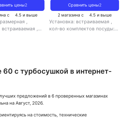
авнить цены
2
Сравнить цены
2
ина с
4.5
и выше
2 магазина с
4.5
и выше
оразмерная
,
Установка: встраиваемая
,
: встраиваемая
,
кол-во комплектов посуды:
йки:
14
,
класс энергопотребления:
раиваемая
,
кол-во
A
,
управление: электронное
,
в посуды: 15
,
тип сушки: турбо
,
уровень
ки: A
,
класс сушки:
шума: 42 дБ
,
мощность: 1920
энергопотребления:
Вт
60 с турбосушкой в интернет-
ление воды: 14 л
,
ебление за цикл: 1
равление:
ное
,
тип сушки:
лучших предложений в 6 проверенных магазинах
овень шума: 46 дБ
,
на на Август, 2026.
 1920 Вт
иентируясь на стоимость, технические