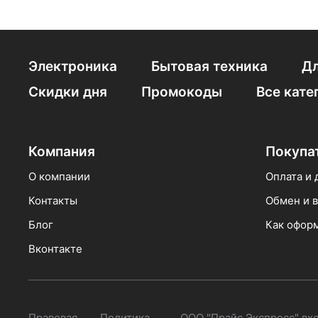
Встраиваемые 45
Электроника
Бытовая техника
Дл
Встраиваемые с п
Скидки дня
Промокоды
Все кате
Встраиваемые Mo
Посудомойки встр
Компания
Покупа
Встраиваемые с к
О компании
Оплата и 
Контакты
Обмен и в
Встраиваемые тур
Блог
Как оформ
Встраиваемые с и
Вконтакте
Встраиваемые Kort
Правовая
Политика
ООО "Прайс Экспресс" вх