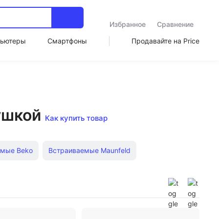
Избранное
Сравнение
ьютеры
Смартфоны
Продавайте на Price
ушкой
Как купить товар
емые Beko
Встраиваемые Maunfeld
ые узкие
Встраиваемые Bosch
иваемые
Встраиваемые 55 см