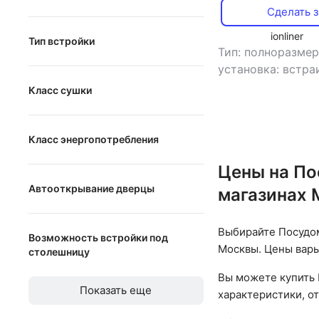
Сделать з
встраиваемая
ionliner
Тип встройки
отдельностоящая
Тип: полноразме
установка: встр
с открытой панелью
тип встройки:
Класс сушки
полновстраиваемая
полновстраивае
A
комплектов посу
класс мойки: A
,
Класс энергопотребления
B
A
,
класс энергоп
A
Цены на По
C
A
,
потребление в
энергопотреблени
Автооткрывание дверцы
магазинах
B
D
кВт*ч
,
управлени
Автооткрывание дверцы
C
электронное
,
тип
Выбирайте Посудо
Возможность встройки под
турбо
,
уровень 
Москвы. Цены варь
столешницу
мощность: 1920 
Вы можете купить 
Возможность встройки под
Показать еще
столешницу
характеристики, о