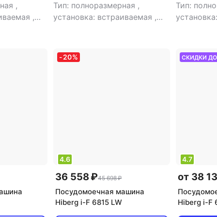
рная
,
Тип: полноразмерная
,
Тип: полн
аиваемая
,
установка: встраиваемая
,
установка
кол-во комплектов посуды:
тип встро
мая
,
кол-во
14
,
класс мойки: A
,
класс
полновст
ды: 14
,
сушки: A
,
класс
мойки: A
,
-
20
%
СКИДКИ Д
класс сушки:
энергопотребления: A
,
класс эне
отребления:
потребление воды: 7.5 л
,
потреблен
оды: 7.5 л
,
энергопотребление за цикл:
энергопот
е за цикл:
0.64 кВт*ч
,
управление:
0.77 кВт*
ление:
электронное
,
тип сушки:
электрон
 сушки:
турбо
,
уровень шума: 38 дБ
,
турбо
,
ур
шума: 42 дБ
,
мощность: 1900 Вт
мощность:
Вт
4.6
4.7
36 558 ₽
от 38 1
45 698 ₽
ашина
Посудомоечная машина
Посудомо
Hiberg i-F 6815 LW
Hiberg i-F