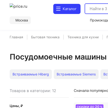
Каталог
Москва
Промокод
Главная
Бытовая техника
Техника для кухни
Посудомоечные машины 
Встраиваемые Hiberg
Встраиваемые Siemens
Вс
Встраиваемые 60 см Bosch
Встраиваемые 45 см Elec
Товаров в категории: 12
Сначала популярн
Встраиваемые LEX
Встраиваемые Hyundai
Встр
Цены, ₽
20
СКИДКИ ДО
%