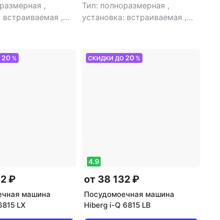
оразмерная
,
Тип: полноразмерная
,
: встраиваемая
,
установка: встраиваемая
,
йки:
тип встройки:
раиваемая
,
класс
полновстраиваемая
,
кол-во
класс сушки: A
,
комплектов посуды: 14
,
20
20
О
%
СКИДКИ ДО
%
ргопотребления: A
,
класс мойки: A
,
класс сушки:
ие воды: 7.5 л
,
A
,
класс энергопотребления:
ребление за цикл:
A
,
потребление воды: 7.5 л
,
ч
,
управление:
энергопотребление за цикл:
ное
,
тип сушки:
0.64 кВт*ч
,
управление:
овень шума: 37 дБ
,
электронное
,
тип сушки:
 1900 Вт
турбо
,
уровень шума: 37 дБ
,
мощность: 1900 Вт
4.9
32 ₽
от 38 132 ₽
ечная машина
Посудомоечная машина
 6815 LX
Hiberg i-Q 6815 LB