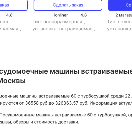
аказ
Сделать заказ
Ср
4.8
ionliner
4.8
2 магаз
рная
,
Тип: полноразмерная
,
Тип: полн
аиваемая
,
установка: встраиваемая
,
установка
тип встройки:
тип встро
мая
,
кол-во
полновстраиваемая
,
кол-во
полновст
ды: 15
,
комплектов посуды: 15
,
комплекто
класс сушки:
класс мойки: A
,
класс сушки:
класс мой
отребления:
A
,
класс энергопотребления:
A
,
класс 
судомоечные машины встраиваемые 
оды: 14 л
,
A
,
потребление воды: 14 л
,
A
,
потреб
е за цикл: 1
энергопотребление за цикл: 1
энергопотр
 Москвы
е:
кВт*ч
,
управление:
кВт*ч
,
уп
 сушки:
электронное
,
тип сушки:
электрон
моечные машины встраиваемые 60 с турбосушкой среди 22 
шума: 46 дБ
,
турбо
,
уровень шума: 46 дБ
,
турбо
,
ур
ируются от 36558 руб до 326363.57 руб. Информация актуаль
Вт
мощность: 1920 Вт
мощность:
Посудомоечные машины встраиваемые 60 с турбосушкой, ор
тзывы, обзоры и стоимость доставки.