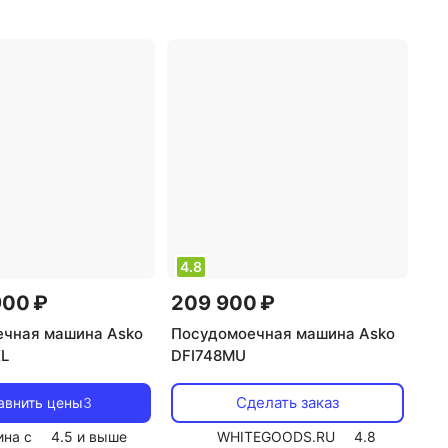
раиваемая
,
кол-во
14
,
класс мойки: A
,
класс
в посуды: 15
,
сушки: A
,
класс
ки: A
,
класс сушки:
энергопотребления: A
,
энергопотребления:
потребление воды: 7.5 л
,
ление воды: 8 л
,
энергопотребление за цикл:
ребление за цикл:
0.64 кВт*ч
,
управление:
ч
,
управление:
электронное
,
тип сушки:
ное
,
тип сушки:
турбо
,
уровень шума: 42 дБ
,
овень шума: 44 дБ
,
мощность: 1900 Вт
 1900 Вт
4.8
900 ₽
209 900 ₽
чная машина Asko
Посудомоечная машина Asko
L
DFI748MU
Сделать заказ
авнить цены
3
ина с
4.5
и выше
WHITEGOODS.RU
4.8