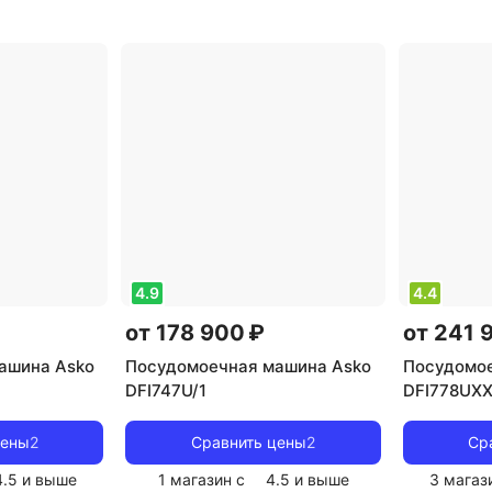
мая
,
кол-во
полновстраиваемая
,
кол-во
полновст
ды: 14
,
комплектов посуды: 14
,
комплекто
класс сушки:
класс энергопотребления: C
,
класс мой
отребления:
потребление воды: 9.8 л
,
A
,
класс 
оды: 10.3 л
,
управление: электронное
,
A
,
потреб
е за цикл:
тип сушки: турбо
,
уровень
энергопот
авление:
шума: 42 дБ
0.74 кВт*
 сушки:
электрон
шума: 44 дБ
,
турбо
,
ур
Вт
мощность:
4.9
4.4
от 178 900 ₽
от 241 
ашина Asko
Посудомоечная машина Asko
Посудомое
DFI747U/1
DFI778UXX
цены
2
Сравнить цены
2
Ср
4.5
и выше
1 магазин с
4.5
и выше
3 магаз