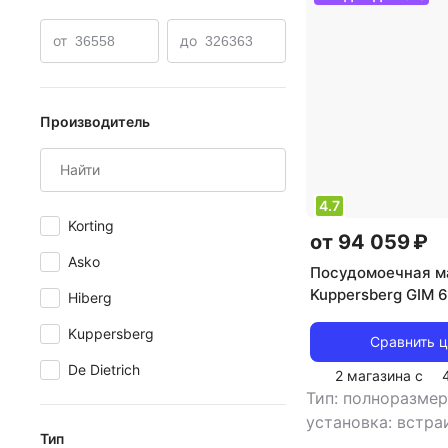
Встраиваемые самые узкие
Встраиваемые Krona
от
до
Производитель
4.7
Korting
от 94 059 ₽
Asko
Посудомоечная м
Kuppersberg GIM 
Hiberg
Kuppersberg
Сравнить 
De Dietrich
2 магазина с
Тип: полноразме
установка: встр
Тип
тип встройки: