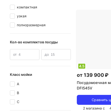
полновстраивае
компактная
комплектов посу
узкая
класс мойки: A
,
A
,
класс энергоп
полноразмерная
A
,
потребление в
энергопотреблени
0.645 кВт*ч
,
упр
Кол-во комплектов посуды
электронное
,
тип
турбо
,
уровень 
от
до
мощность: 1828 
4.5
от 139 900 ₽
Класс мойки
Посудомоечная м
A
DFI545V
B
Сравнить 
C
2 магазина с