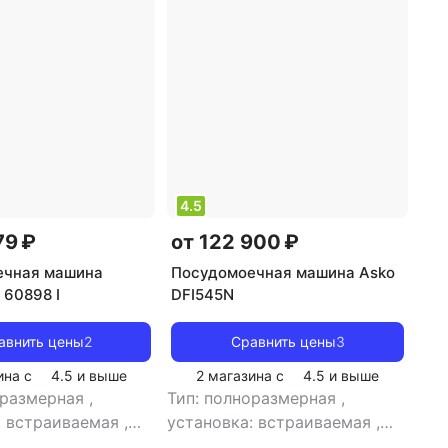
4.5
79 ₽
от 122 900 ₽
ечная машина
Посудомоечная машина Asko
I 60898 I
DFI545N
авнить цены
2
Сравнить цены
3
ина с
4.5
и выше
2 магазина с
4.5
и выше
оразмерная
,
Тип: полноразмерная
,
: встраиваемая
,
установка: встраиваемая
,
йки:
кол-во комплектов посуды: