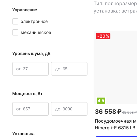
Тип: полноразме
Управление
установка: встр
тип встройки:
электронное
полновстраивае
механическое
комплектов посу
-
20
%
класс мойки: A
,
A
,
класс энергоп
Уровень шума, дБ
A
,
потребление в
энергопотреблени
от
до
0.64 кВт*ч
,
управ
электронное
,
тип
турбо
,
уровень 
мощность: 1900 
Мощность, Вт
4.5
от
до
36 558 ₽
45 698 ₽
Посудомоечная м
Hiberg i-F 6815 LB
Установка