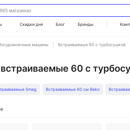
ы
Скидки дня
Блог
Бренды
Комп
Посудомоечные машины
Встраиваемые 60 с турбосушкой
встраиваемые 60 с турбос
траиваемые Smeg
Встраиваемые 60 см Beko
Встраива
trolux
Встраиваемые Bosch шириной 45 см
Встраиваем
ое
аиваемые 60 см
Встраиваемые Gorenje
Немецкие встра