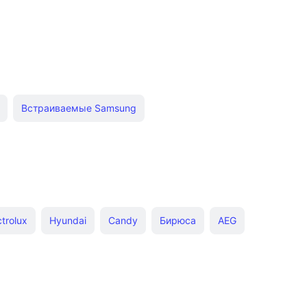
Встраиваемые Samsung
иваемые Midea
Встраиваемые 60 см Kuppersberg
асса А+++
Встраиваемые Graude
е
Встраиваемые Miele
ctrolux
Hyundai
Candy
Бирюса
AEG
ом
Встраиваемые Teka
Встраиваемые белые
mens
Maunfeld
Haier
Lauf
Krona
Beko
е 45 см с сушкой
Встраиваемые 80 см
широкие
Встраиваемые Evelux