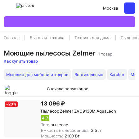
Москва
Главная
Бытовая техника
Техника для дома
Пылесос
Моющие пылесосы Zelmer
1 товар
Как купить товар
Моющие для мебели и ковров
Вертикальные
Karcher
Мою
Сначала популярное
13 096 ₽
-
20
%
Пылесос Zelmer ZVC9130M AquaLeon
4.7
Тип:
пылесос
Емкость пылесборника:
3.5 л
Мощность:
2100 Вт