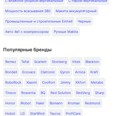
С влажной уборкой вертикальный
С паром вертикальный
Мощность всасывания 380
Макита аккумуляторный
Промышленные и строительные Einhell
Черные
Авто 4в1 с компрессором
Ручные Makita
Популярные бренды
Remez
Tefal
Scarlett
Stonberg
Vitek
Blackton
Rondell
Ecovacs
Clatronic
Qyron
Arnica
Kraft
RoboRock
Xiaomi
Coolfort
Jimmy
Kitfort
Metabo
Tineco
Rowenta
BQ
Red Solution
RedVerg
Sharp
Honor
iRobot
Haier
Bomann
Kromax
Redmond
Hobot
LG
StarWind
Taurus
ProfiCare