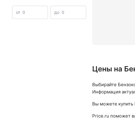
Бензокосы Champion
Популярные бренды и модели 
от
до
Бензиновые 4-х тактные триммеры
Немецкие трим
Цены на Бе
Выбирайте Бензоко
Информация актуаль
Вы можете купить 
Price.ru поможет 