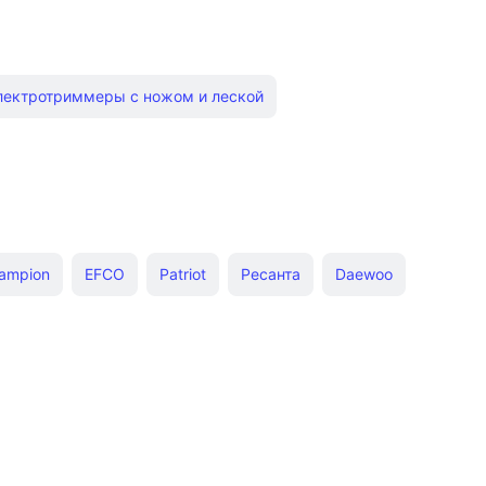
лектротриммеры с ножом и леской
р бензиновые китайские
Бензокосилки Huter
ммеры Bosch
Электротриммеры Huter
ккумуляторные триммеры Stihl
Бензокосы AL-KO
ampion
EFCO
Patriot
Ресанта
Daewoo
 травы
Мощные триммеры для травы
ы и модели электрокос
Электрокосы Greenworks