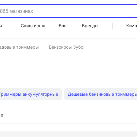
ы
Скидки дня
Блог
Бренды
Комп
адовые триммеры
Бензокосы Зубр
Триммеры аккумуляторные
Дешевые бензиновые триммер
ские триммеры
Электрические триммеры для травы Bosch 
ое
ммеры Makita
Триммеры электрические Зубр
Бензокосы