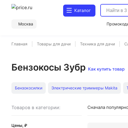
Каталог
Москва
Промокод
Главная
Товары для дачи
Техника для дачи
С
Бензокосы Зубр
Как купить товар
Бензокосилки
Электрические триммеры Makita
Мощные бензиновые триммеры
Мощные электриче
Товаров в категории:
Сначала популярн
Электрические триммеры Stihl
Аккумуляторные три
Цены, ₽