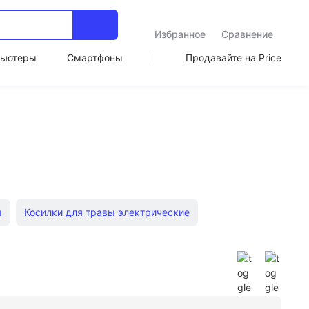
Избранное
Сравнение
ьютеры
Смартфоны
Продавайте на Price
ы
Косилки для травы электрические
(Бош)
Бензиновые триммеры (Россия)
 Stihl
Аккумуляторные триммеры Greenworks