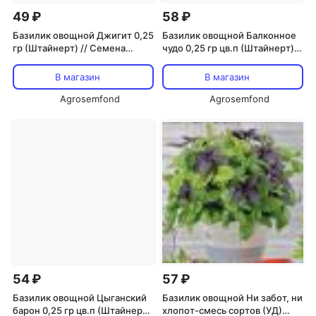
49 ₽
58 ₽
Базилик овощной Джигит 0,25
Базилик овощной Балконное
гр (Штайнерт) // Семена
чудо 0,25 гр цв.п (Штайнерт) //
овощей
Семена овощей
В магазин
В магазин
Agrosemfond
Agrosemfond
54 ₽
57 ₽
Базилик овощной Цыганский
Базилик овощной Ни забот, ни
барон 0,25 гр цв.п (Штайнерт)
хлопот-смесь сортов (УД)