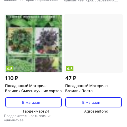
однолетнее
,
срок созревания:
среднеспелый
среднеранний
4.5
4.5
110 ₽
47 ₽
Посадочный Материал
Посадочный Материал
Базилик Смесь лучших сортов
Базилик Песто
В магазин
В магазин
Гарденмарт24
Agrosemfond
Продолжительность жизни:
однолетнее