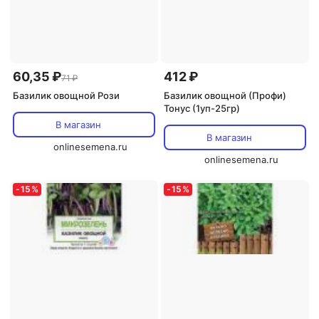
60,35 ₽
412 ₽
71 ₽
Базилик овощной Рози
Базилик овощной (Профи)
Тонус (1уп-25гр)
В магазин
В магазин
onlinesemena.ru
onlinesemena.ru
-
15
%
-
15
%