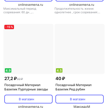
onlinesemena.ru
onlinesemena.ru
Максимальный период
Продолжительность жизни:
созревания: 60 дн.
,
однолетнее
,
срок созревания:
продолжительность жизни:
среднеспелый
однолетнее
,
срок созревания:
среднеспелый
-
15
%
4.9
4.5
27,2 ₽
40 ₽
32 ₽
Посадочный Материал
Посадочный Материал
Базилик Пурпурные звезды
Базилик Ред рубин
В магазин
В магазин
onlinesemena.ru
МаксидоМ