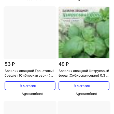
53 ₽
49 ₽
Базилик овощной Гранатовый
Базилик овощной Цитрусовый
браслет (Сибирская серия )
фреш (Сибирская серия) 0,3 гр
0,5 гр цв.п. // Семена овощей
цв.п. // Семена овощей
В магазин
В магазин
Agrosemfond
Agrosemfond