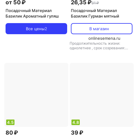
от 50 ₽
26,35 ₽
31 ₽
Посадочный Материал
Посадочный Материал
Базилик Ароматный гуляш
Базилик Гурман мятный
Все цены
2
В магазин
onlinesemena.ru
Продолжительность жизни:
однолетнее
,
срок созревания:
среднеспелый
4.5
4.8
80 ₽
39 ₽