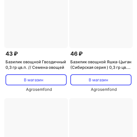
43 ₽
46 ₽
Базилик овощной Гвоздичный
Базилик овощной Яшка-Цыган
0,3 гр цв.п. // Семена овощей
(Сибирская серия ) 0,3 гр цв.п.
// Семена овощей
В магазин
В магазин
Agrosemfond
Agrosemfond