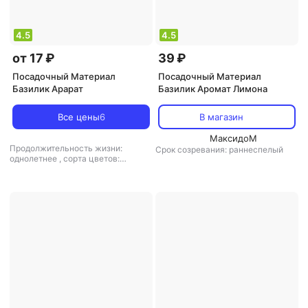
4.5
4.5
от 17 ₽
39 ₽
Посадочный Материал
Посадочный Материал
Базилик Арарат
Базилик Аромат Лимона
Все цены
6
В магазин
МаксидоМ
Продолжительность жизни:
Срок созревания: раннеспелый
однолетнее
,
сорта цветов:
прямостоячие
,
срок созревания:
среднеспелый