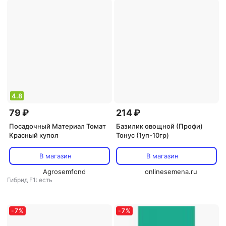
4.8
79 ₽
214 ₽
Посадочный Материал Томат
Базилик овощной (Профи)
Красный купол
Тонус (1уп-10гр)
В магазин
В магазин
Agrosemfond
onlinesemena.ru
Гибрид F1: есть
-
7
%
-
7
%