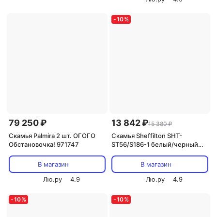
-
10
%
79 250 ₽
13 842 ₽
15 380 ₽
Скамья Palmira 2 шт. ОГОГО
Скамья Sheffilton SHT-
Обстановочка! 971747
ST56/S186-1 белый/черный
муар 5734346402
В магазин
В магазин
Лю.ру
4.9
Лю.ру
4.9
-
10
%
-
10
%