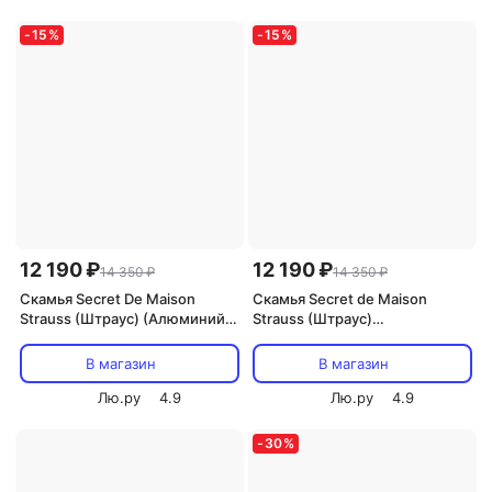
-
15
%
-
15
%
12 190 ₽
12 190 ₽
14 350 ₽
14 350 ₽
Скамья Secret De Maison
Скамья Secret de Maison
Strauss (Штраус) (Алюминий /
Strauss (Штраус)
Черный) Tetchair
алюминиевый сплав,
99хх56х76см, бронзовый
В магазин
В магазин
Tetchair 11703
Лю.ру
4.9
Лю.ру
4.9
-
30
%