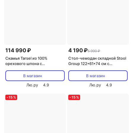
114 990 ₽
4 190 ₽
5 990 ₽
Скамья Tarsel из 100%
Стол-чемодан складной Stool
орехового шпона с
Group 122*61*74 см с
конструкцией из матовой
регулировкой высоты
стали La Forma (ex Julia Grup)
арт.УТ000040163
В магазин
В магазин
419835
Лю.ру
4.9
Лю.ру
4.9
-
15
%
-
15
%