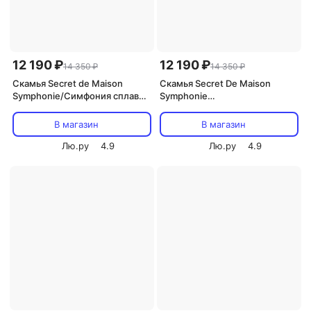
12 190 ₽
12 190 ₽
14 350 ₽
14 350 ₽
Скамья Secret de Maison
Скамья Secret De Maison
Symphonie/Симфония сплав
Symphonie
металла/алюминий,
(Металл,Алюминий /Черный)
бронзовый 95х56х92см
Tetchair
В магазин
В магазин
Tetchair 10673
Лю.ру
4.9
Лю.ру
4.9