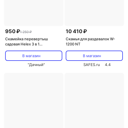
950 ₽
10 410 ₽
1 250 ₽
Скамейка перевертыш
Скамья для раздевалок W-
садовая Helex 3 в 1
1200 NT
пластиковая H826
В магазин
В магазин
"Дачный"
SAFES.ru
4.4