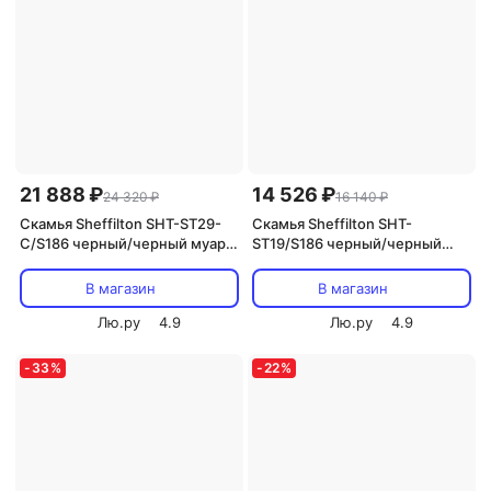
21 888 ₽
14 526 ₽
24 320 ₽
16 140 ₽
Скамья Sheffilton SHT-ST29-
Скамья Sheffilton SHT-
C/S186 черный/черный муар
ST19/S186 черный/черный
8516660602
муар 7132776202
В магазин
В магазин
Лю.ру
4.9
Лю.ру
4.9
-
33
%
-
22
%