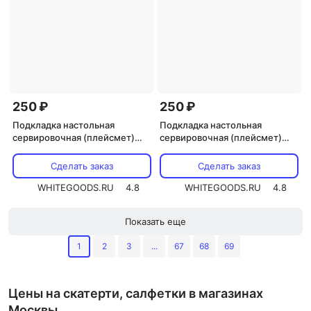
250 ₽
250 ₽
Подкладка настольная
Подкладка настольная
сервировочная (плейсмет)
сервировочная (плейсмет)
P.L. Proff Cuisine Wood
P.L. Proff Cuisine Wood
textured Black 45,7*30,5 см
textured Natural 45,7*30,5 см
Сделать заказ
Сделать заказ
WHITEGOODS.RU
4.8
WHITEGOODS.RU
4.8
Показать еще
1
2
3
...
67
68
69
Цены на скатерти, салфетки в магазинах
Москвы