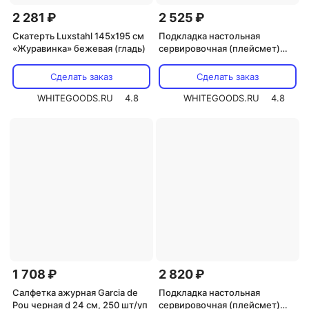
2 281 ₽
2 525 ₽
Скатерть Luxstahl 145х195 см
Подкладка настольная
«Журавинка» бежевая (гладь)
сервировочная (плейсмет)
Garcia de Pou Chicago, 500 шт/
уп, бумага
Сделать заказ
Сделать заказ
WHITEGOODS.RU
4.8
WHITEGOODS.RU
4.8
1 708 ₽
2 820 ₽
Салфетка ажурная Garcia de
Подкладка настольная
Pou черная d 24 см, 250 шт/уп
сервировочная (плейсмет)