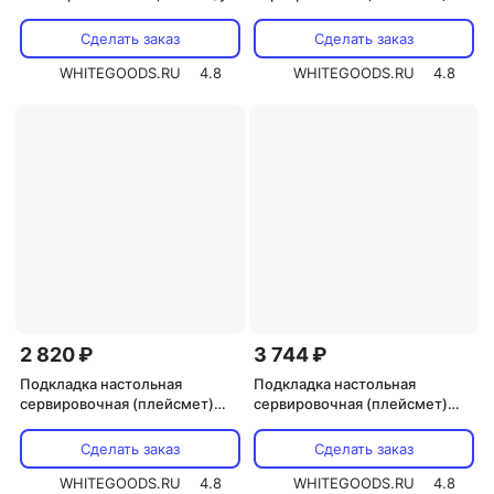
Garcia de Pou Стейк Хаус,
31*43 см, 500 шт/уп, бумага
Сделать заказ
Сделать заказ
WHITEGOODS.RU
4.8
WHITEGOODS.RU
4.8
2 820 ₽
3 744 ₽
Подкладка настольная
Подкладка настольная
сервировочная (плейсмет)
сервировочная (плейсмет)
Garcia de Pou ФастФуд, 31*43
Garcia de Pou рифленая,
см, 500 шт/уп, бумага
черная, 500 шт, бумага
Сделать заказ
Сделать заказ
WHITEGOODS.RU
4.8
WHITEGOODS.RU
4.8