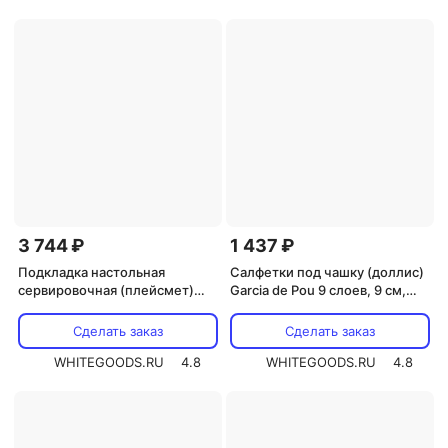
3 744 ₽
1 437 ₽
Подкладка настольная
Салфетки под чашку (доллис)
сервировочная (плейсмет)
Garcia de Pou 9 слоев, 9 см,
Garcia de Pou рифленая,
250 шт (черные)
шоколад, 500 шт, бумага
Сделать заказ
Сделать заказ
WHITEGOODS.RU
4.8
WHITEGOODS.RU
4.8