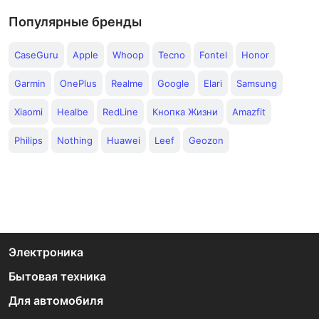
Популярные бренды
CaseGuru
Apple
Whoop
Tecno
Fontel
Honor
Garmin
OnePlus
Realme
Google
Elari
Samsung
Xiaomi
Healbe
RedLine
Кнопка Жизни
Amazfit
Philips
Nothing
Huawei
Leef
Geozon
Электроника
Бытовая техника
Для автомобиля