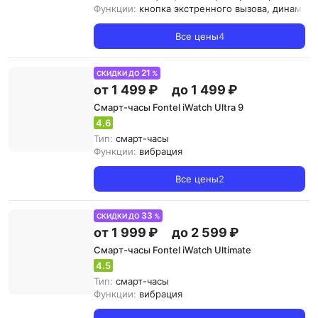
Функции:
кнопка экстренного вызова, динамик
Все цены
4
21
СКИДКИ ДО
%
от 1 499 ₽
до 1 499 ₽
Смарт-часы Fontel iWatch Ultra 9
4.6
Тип:
смарт-часы
Функции:
вибрация
Все цены
2
33
СКИДКИ ДО
%
от 1 999 ₽
до 2 599 ₽
Смарт-часы Fontel iWatch Ultimate
4.5
Тип:
смарт-часы
Функции:
вибрация