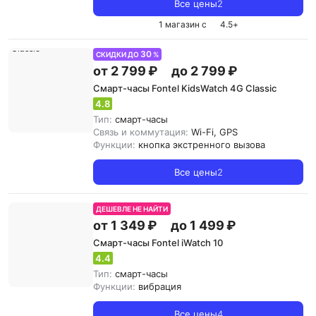
Все цены
2
1 магазин с
4.5
+
30
СКИДКИ ДО
%
от 2 799 ₽
до 2 799 ₽
Смарт-часы Fontel KidsWatch 4G Classic
4.8
Тип:
смарт-часы
Связь и коммутация:
Wi-Fi, GPS
Функции:
кнопка экстренного вызова
Все цены
2
ДЕШЕВЛЕ НЕ НАЙТИ
от 1 349 ₽
до 1 499 ₽
Смарт-часы Fontel iWatch 10
4.4
Тип:
смарт-часы
Функции:
вибрация
Все цены
4