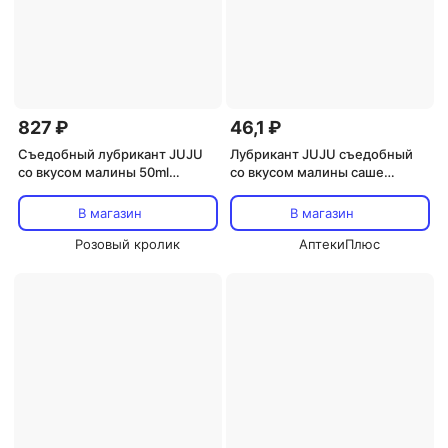
827 ₽
46,1 ₽
Съедобный лубрикант JUJU
Лубрикант JUJU съедобный
со вкусом малины 50ml
со вкусом малины саше
7449JU
7722JU, 3 мл
В магазин
В магазин
Розовый кролик
АптекиПлюс