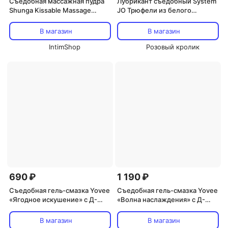
Съедобная массажная пудра
Лубрикант съедобный System
Shunga Kissable Massage
JO Трюфели из белого
Powder Малина, 75 г
шоколада с малиной, 120 мл
В магазин
В магазин
IntimShop
Розовый кролик
690 ₽
1 190 ₽
Съедобная гель-смазка Yovee
Съедобная гель-смазка Yovee
«Ягодное искушение» с Д-
«Волна наслаждения» с Д-
Пантенолом, со вкусом
Пантенолом, со вкусом
малины и мяты, 50 мл
малины, 50 мл
В магазин
В магазин