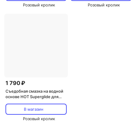
Розовый кролик
Розовый кролик
1 790 ₽
Съедобная смазка на водной
основе HOT Superglide для
орального секса со вкусом
малины, 75 мл
В магазин
Розовый кролик