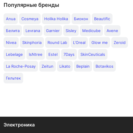
Популярные бренды
Anua
Cosmeya
Holika Holika
Биокон
Beautific
Белита
Levrana
Garnier
Sisley
Medicube
Avene
Nivea
Skinphoria
Round Lab
L'Oreal
Glow me
Zeroid
Lebelage
IsNtree
Estel
7Days
SkinCeuticals
La Roche-Posay
Zeitun
Likato
Beplain
Botavikos
Гельтек
Электроника