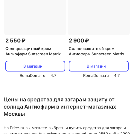
2 550 ₽
2 900 ₽
Солнцезащитный крем
Солнцезащитный крем
Ангиофарм Sunscreen Matrix
Ангиофарм Sunscreen Matrix
Cream SPF30 III 50 мл
Cream SPF50 IV 50 мл
В магазин
В магазин
RomaDoma.ru
4.7
RomaDoma.ru
4.7
Цены на средства для загара и защиту от
солнца Ангиофарм в интернет-магазинах
Москвы
На Price.ru вы можете выбрать и купить средства для загара и
защиту от солнца Ангиофарм по выгодной цене 2550 руб - 2900