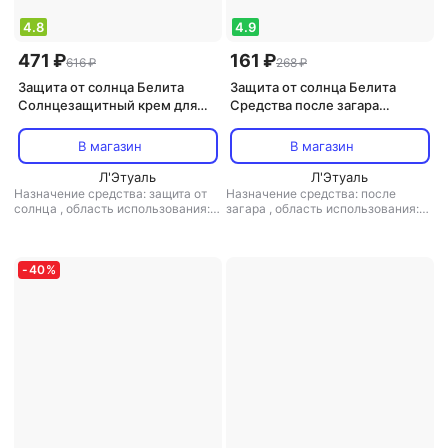
4.8
4.9
471 ₽
161 ₽
616 ₽
268 ₽
Защита от солнца Белита
Защита от солнца Белита
Солнцезащитный крем для
Средства после загара
лица и тела Солнцезащитный
Увлажняющий спрей после
комплекс для лица
загара с охлаждающем
В магазин
В магазин
увлажняющий SPF50 SUN
эффектом для лица и тела
PROTECT 50.0
Л'Этуаль
ИДЕАЛЬНЫЙ ЗАГАР 200
Л'Этуаль
Назначение средства: защита от
Назначение средства: после
солнца
,
область использования:
загара
,
область использования:
лицо
,
степень защиты (spf): SPF 50
тело, лицо
,
особенности состава:
,
форма выпуска: крем
без парабенов
,
тип кожи: для всех
типов кожи
,
форма выпуска: спрей
-
40
%