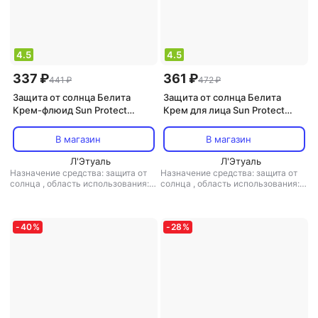
4.5
4.5
337 ₽
361 ₽
441 ₽
472 ₽
Защита от солнца Белита
Защита от солнца Белита
Крем-флюид Sun Protect
Крем для лица Sun Protect
SPF30 солнцезащитный, 50
SPF50 солнцезащитный, 50
мл
мл
В магазин
В магазин
Л'Этуаль
Л'Этуаль
Назначение средства: защита от
Назначение средства: защита от
солнца
,
область использования:
солнца
,
область использования:
тело, лицо
,
особенности состава:
тело, лицо
,
особенности состава:
без парабенов
,
степень защиты
без парабенов
,
степень защиты
(spf): SPF 30
,
тип кожи: для всех
(spf): SPF 50
,
тип кожи: для всех
типов кожи
,
форма выпуска: крем
типов кожи
,
форма выпуска: крем
-
40
%
-
28
%