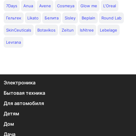
7Days
Anua
Avene
Cosmeya
Glow me
L'Oreal
Гельтек
Likato
Белита
Sisley
Beplain
Round Lab
SkinCeuticals
Botavikos
Zeitun
IsNtree
Lebelage
Levrana
Электроника
Бытовая техника
Для автомобиля
Детям
Дом
Дача