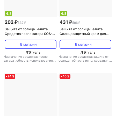
4.8
4.8
202 ₽
431 ₽
337 ₽
596 ₽
Защита от солнца Белита
Защита от солнца Белита
Средства после загара SOS-
Солнцезащитный крем для
крем Успокаивающий после
лица и тела Солнцезащитный
загара Идеальный загар 150
комплекс для лица
В магазин
В магазин
увлажняющий SPF30 SUN
Л'Этуаль
PROTECT 50.0
Л'Этуаль
Назначение средства: после
Назначение средства: защита от
загара
,
область использования:
солнца
,
область использования:
тело
,
особенности состава: без
лицо
,
степень защиты (spf): SPF
парабенов
,
тип кожи: для всех
30
,
форма выпуска: крем
типов кожи
,
форма выпуска: крем
-
24
%
-
40
%