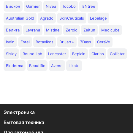
Биокон
Garnier
Nivea
Tocobo
IsNtree
Australian Gold
Agrado
SkinCeuticals
Lebelage
Белита
Levrana
Mistine
Zeroid
Zeitun
Medicube
Isdin
Estel
Botavikos
Dr.Jart+
7Days
CeraVe
Sisley
Round Lab
Lancaster
Beplain
Clarins
Collistar
Bioderma
Beautific
Avene
Likato
Электроника
Бытовая техника
Для автомобиля