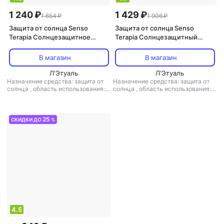
1 240 ₽
1 429 ₽
1 654 ₽
1 906 ₽
Защита от солнца Senso
Защита от солнца Senso
Terapia Солнцезащитное
Terapia Солнцезащитный
молочко для тела Молочко
лосьон для тела Лосьон для
для тела солнцезащитное
тела солнцезащитный SPF50
В магазин
В магазин
SPF30 PA+++ Solar Balance 150
PA+++ Solar Balance 100
Л'Этуаль
Л'Этуаль
Назначение средства: защита от
Назначение средства: защита от
солнца
,
область использования:
солнца
,
область использования:
тело
,
степень защиты (spf): SPF 30
тело
,
форма выпуска: лосьон
,
форма выпуска: молочко
25
СКИДКИ ДО
%
4.5