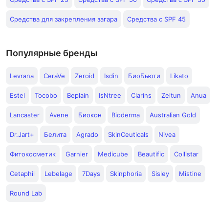
Средства для закрепления загара
Средства с SPF 45
Популярные бренды
Levrana
CeraVe
Zeroid
Isdin
БиоБьюти
Likato
Estel
Tocobo
Beplain
IsNtree
Clarins
Zeitun
Anua
Lancaster
Avene
Биокон
Bioderma
Australian Gold
Dr.Jart+
Белита
Agrado
SkinCeuticals
Nivea
Фитокосметик
Garnier
Medicube
Beautific
Collistar
Cetaphil
Lebelage
7Days
Skinphoria
Sisley
Mistine
Round Lab