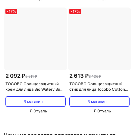
-
17
%
-
17
%
2 092 ₽
2 613 ₽
2 511 ₽
3 136 ₽
TOCOBO Солнцезащитный
TOCOBO Солнцезащитный
крем для лица Bio Watery Sun
стик для лица Tocobo Cotton
Cream SPF50 PA++++ 50
Soft SPF50+ PA++++ 19
В магазин
В магазин
Л'Этуаль
Л'Этуаль