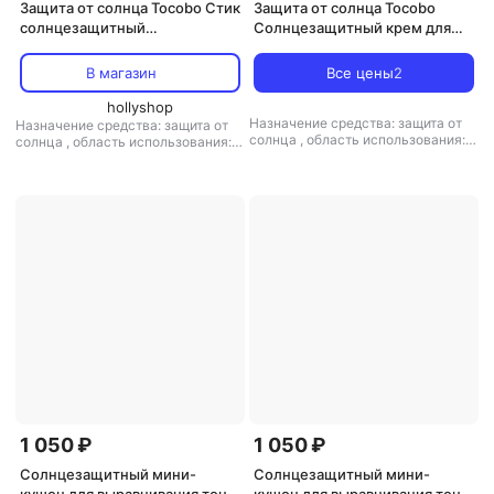
Защита от солнца Tocobo Стик
Защита от солнца Tocobo
солнцезащитный
Солнцезащитный крем для
водостойкий | Vita Waterproof
лица SPF50 PA++++ Bio Watery
Sun Stick SPF50+ PA++++18g
Sun Cream 50 мл
В магазин
Все цены
2
hollyshop
Назначение средства: защита от
Назначение средства: защита от
солнца
,
область использования:
солнца
,
область использования:
лицо
,
тип кожи: для всех типов
лицо
,
особенности состава:
кожи
,
форма выпуска: крем
средство устойчиво к воде
,
степень защиты (spf): SPF 50
,
тип
кожи: для всех типов кожи
,
форма
выпуска: стик
1 050 ₽
1 050 ₽
Солнцезащитный мини-
Солнцезащитный мини-