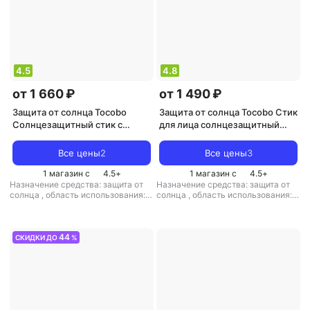
4.5
4.8
от 1 660 ₽
от 1 490 ₽
Защита от солнца Tocobo
Защита от солнца Tocobo Стик
Солнцезащитный стик с
для лица солнцезащитный
экстрактом центеллы Cica
увлажняющий | Cotton Soft
Cooling Sun Stick
Sun Stick SPF50+ PA++++
Все цены
2
Все цены
3
1 магазин с
4.5
+
1 магазин с
4.5
+
Назначение средства: защита от
Назначение средства: защита от
солнца
,
область использования:
солнца
,
область использования:
лицо
,
степень защиты (spf): SPF 50
лицо
,
степень защиты (spf): SPF 50
,
форма выпуска: стик
,
тип кожи: для всех типов кожи
,
форма выпуска: стик
44
СКИДКИ ДО
%