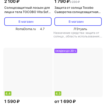
2 100 ₽
1 790 ₽
2 230 ₽
Солнцезащитный лосьон для
Защита от солнца Tocobo
лица и тела TOCOBO Vita Soft
Сыворотка cолнцезащитная
Daily Sun Lotion 150мл
для лица с экстрактом
центеллы 50ml | Cica Calming
В магазин
В магазин
Sun Serum SPF50+ PA++++
RomaDoma.ru
4.7
50ml
Л'Этуаль
Назначение средства: защита от
солнца
,
область использования:
тело, лицо
,
степень защиты (spf):
SPF 50
,
форма выпуска: лосьон
20
СКИДКИ ДО
%
4.4
4.5
1 590 ₽
от 1 690 ₽