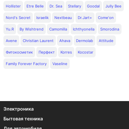
Hollister
Etre Belle
Dr. Sea
Stellary
Goodal
Jully Bee
Nord's Secret
Israelik
Nextbeau
Dr.Jart+
Come'on
Yu.R
By Wishtrend
Camomilla
Ichthyonella
Smorodina
Avene
Christian Laurent
Ahava
Dermolab
Attitude
Фитокосметик
Перфект
Korres
Kocostar
Family Forever Factory
Vaseline
Электроника
Бытовая техника
Для автомобиля