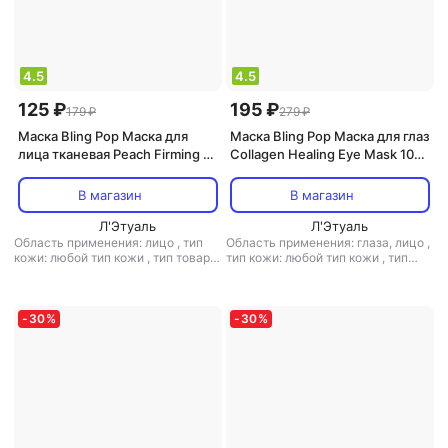
4.5
4.5
125 ₽
195 ₽
179 ₽
279 ₽
Маска Bling Pop Маска для
Маска Bling Pop Маска для глаз
лица тканевая Peach Firming &
Collagen Healing Eye Mask 10
Brightening Mask 20 мл
мл
В магазин
В магазин
Л'Этуаль
Л'Этуаль
Область применения: лицо
,
тип
Область применения: глаза, лицо
,
кожи: любой тип кожи
,
тип товара:
тип кожи: любой тип кожи
,
тип
маска
,
эффект: отбеливание
товара: маска
,
эффект: лифтинг,
очищение, тонизирующий,
увлажнение
-
30
%
-
30
%