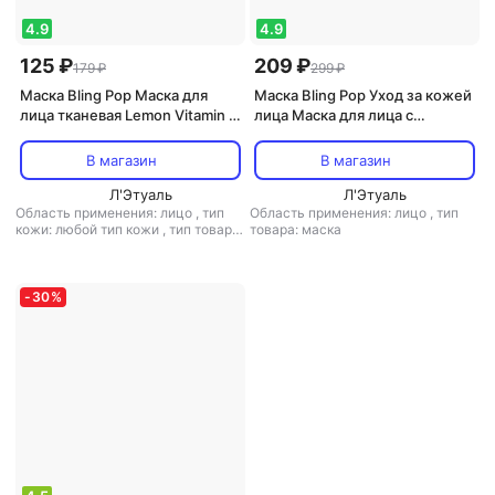
4.9
4.9
125 ₽
209 ₽
179 ₽
299 ₽
Маска Bling Pop Маска для
Маска Bling Pop Уход за кожей
лица тканевая Lemon Vitamin &
лица Маска для лица с
Brightening Mask 20 мл
розмарином
В магазин
В магазин
Л'Этуаль
Л'Этуаль
Область применения: лицо
,
тип
Область применения: лицо
,
тип
кожи: любой тип кожи
,
тип товара:
товара: маска
маска
,
эффект: отбеливание,
тонизирующий
-
30
%