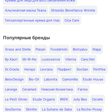
Кремы для лица для восстановления кожи
Альгинатная маска Teana
Shiseido Benefiance Wrinkle
Гипоаллергенные крема для глаз
Cica Care
Популярные бренды
Grace and Stella
Plazan
FoodaHolic
Biohyalux
Klapp
By Kaori
Mi-Ri-Ne
Luxessence
Vilenta
Care:Nel
Dr.Oracle
Hempz
Levrana
Перфект
SooSan
Petitfee
BelorDesign
Bio-Oil
Labonita
Camomilla
Etude House
Laneige
Ceramed
Невская Косметика
Farres
Le Petit Olivier
Etude Organix
IRIS’K
Jully Bee
CeraVe
SesDerma
Skinlite
La Sultane de Saba
La Roche-Posay