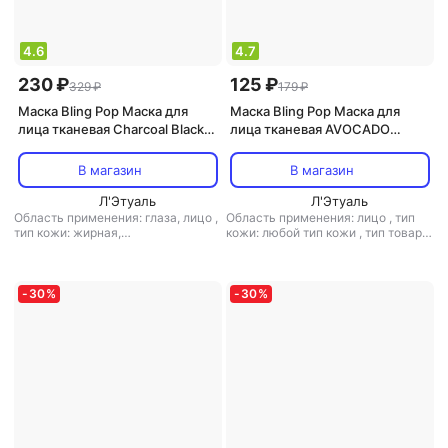
4.6
4.7
230 ₽
125 ₽
329 ₽
179 ₽
Маска Bling Pop Маска для
Маска Bling Pop Маска для
лица тканевая Charcoal Black
лица тканевая AVOCADO
Bamboo Mask 25 мл
NOURISHING & BRIGHTENING
MASK 20мл
В магазин
В магазин
Л'Этуаль
Л'Этуаль
Область применения: глаза, лицо
,
Область применения: лицо
,
тип
тип кожи: жирная,
кожи: любой тип кожи
,
тип товара:
комбинированная, любой тип
маска
,
эффект: отбеливание,
кожи, нормальная, проблемная
,
очищение, питание,
тип товара: маска
,
эффект: анти-
тонизирующий, увлажнение
акне, антистресс, очищение,
-
30
%
-
30
%
питание, тонизирующий,
увлажнение