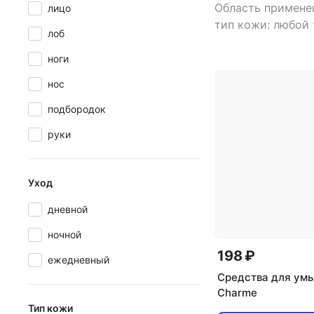
Область примене
лицо
тип кожи: любой
лоб
тип товара: мас
увлажнение
ноги
нос
подбородок
руки
Уход
дневной
ночной
198 ₽
ежедневный
Средства для ум
Charme
Тип кожи