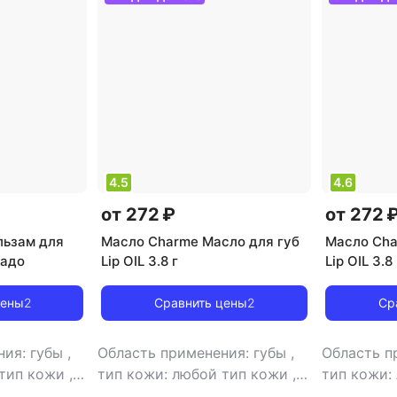
4.5
4.6
от 272 ₽
от 272 
льзам для
Масло Charme Масло для губ
Масло Cha
кадо
Lip OIL 3.8 г
Lip OIL 3.
цены
2
Сравнить цены
2
Ср
ния: губы
,
Область применения: губы
,
Область п
 тип кожи
,
тип кожи: любой тип кожи
,
тип кожи:
ло
,
эффект:
тип товара: масло
,
эффект:
тип товар