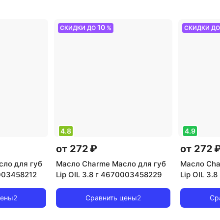
ние
увлажнение
увлажнен
10
СКИДКИ ДО
%
СКИДКИ Д
4.8
4.9
от 272 ₽
от 272 
ло для губ
Масло Charme Масло для губ
Масло Cha
0003458212
Lip OIL 3.8 г 4670003458229
Lip OIL 3.
цены
2
Сравнить цены
2
Ср