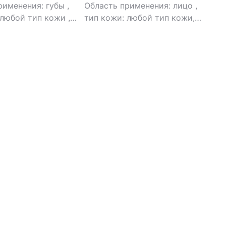
рименения: губы
,
Область применения: лицо
,
 любой тип кожи
,
тип кожи: любой тип кожи,
а: масло
,
эффект:
проблемная
,
тип товара:
ие
мицеллярная вода
,
эффект:
анти-акне, избавление от
черных точек, очищение