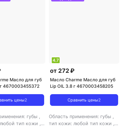
4.7
₽
от 272 ₽
rme Масло для губ
Масло Charme Масло для губ
8 г 4670003455372
Lip OIL 3.8 г 4670003458205
авнить цены
2
Сравнить цены
2
рименения: губы
,
Область применения: губы
,
 любой тип кожи
,
тип кожи: любой тип кожи
,
а: масло
,
эффект:
тип товара: масло
,
эффект: