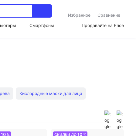
Избранное
Сравнение
ьютеры
Смартфоны
Продавайте на Price
ерева
Кислородные маски для лица
Скраб из кофе
Кремы от кругов под глазами
а
Мицеллярная вода Eveline
Полоски для носа
10
10
О
%
СКИДКИ ДО
%