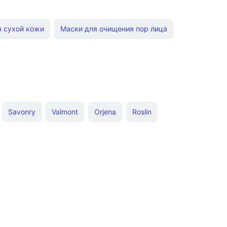
 сухой кожи
Маски для очищения пор лица
ое
Гель для умывания Чистая Линия
-маска для кожи лица
Увлажняющие кремы для лица
Savonry
Valmont
Orjena
Roslin
ля лица
Питательная маска для лица
olab
Dr. Sea
Kocostar
Laufwunder
Esfolio
б
Лосьон для лица Чистая Линия
ee Lauder
Tirtir
SeaCare
Beautydrugs
сло STYX
Масло для бровей DNC
а Черный жемчуг
а кожей лица и тела
Гигиенические помады