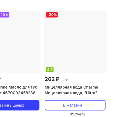
ие
увлажнение
10
-
20
%
О
%
4.5
₽
262 ₽
328 ₽
rme Масло для губ
Мицеллярная вода Charme
8 г 4670003458236
Мицеллярная вода, "Ultra"
В магазин
авнить цены
2
Л'Этуаль