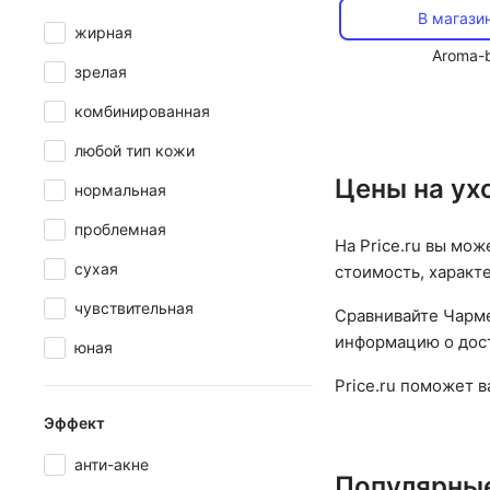
В магази
жирная
Aroma-b
зрелая
комбинированная
любой тип кожи
Цены на ух
нормальная
проблемная
На Price.ru вы мож
сухая
стоимость, характ
чувствительная
Сравнивайте Чарме
информацию о дост
юная
Price.ru поможет 
Эффект
анти-акне
Популярны