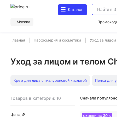
Каталог
Москва
Промокод
Главная
Парфюмерия и косметика
Уход за лицом
Уход за лицом и телом C
Крем для лица с гиалуроновой кислотой
Пенка для 
Лосьон для лица
Гель для умывания Vichy
Скраб
Товаров в категории: 10
Сначала популярн
Вазелиновое
Сахарный скраб
Бальзам для губ с
Цены, ₽
30
СКИДКИ ДО
%