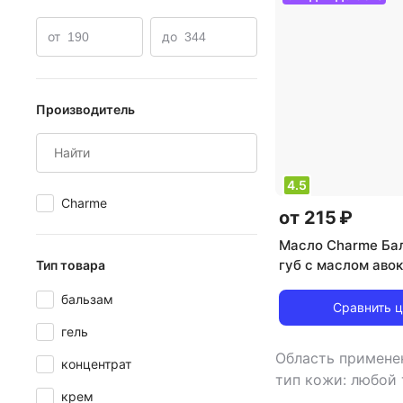
Масло розмарина
от
до
Производитель
4.5
Charme
от 215 ₽
Масло Charme Ба
губ с маслом аво
Тип товара
бальзам
Сравнить 
гель
Область примене
концентрат
тип кожи: любой
крем
тип товара: мас