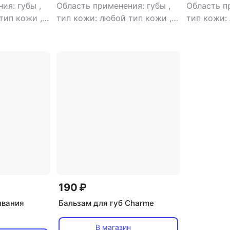
ния: губы
,
Область применения: губы
,
Область п
 тип кожи
,
тип кожи: любой тип кожи
,
тип кожи:
ло
,
эффект:
тип товара: масло
,
эффект:
тип товар
увлажнение
увлажнен
190 ₽
ывания
Бальзам для губ Charme
В магазин