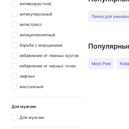
антивозрастной
антикуперозный
Пенка для умывани
антистресс
Масло для Губ Viv
антицеллюлитный
Корейские тканев
Популярны
борьба с морщинами
избавление от темных кругов
Матирующие салфе
Medi-Peel
Noll
избавление от черных точек
Подтягивающий кр
лифтинг
Anna Sharova
Пихтовое масло Э
массажный
Kosmoteros
Co
Кремы для кожи вок
Lumene
Darphi
Для мужчин
Патчи для глаз Be
Для мужчин
Увлажняющий кре