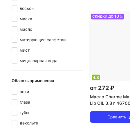
питание, увлажне
лосьон
10
СКИДКИ ДО
%
маска
масло
матирующие салфетки
мист
мицеллярная вода
4.8
Область применения
от 272 ₽
веки
Масло Charme Мас
глаза
Lip OIL 3.8 г 467
губы
Сравнить 
декольте