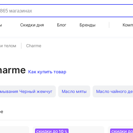
ы
Скидки дня
Блог
Бренды
Комп
 и телом
Charme
harme
Как купить товар
умывания Черный жемчуг
Масло мяты
Масло чайного д
 для губ
Лосьон для тела
Масло для массажа лица
ое
 spf защитой
Увлажняющий крем
Дневной крем для лиц
10
СКИДКИ ДО
%
СКИДКИ Д