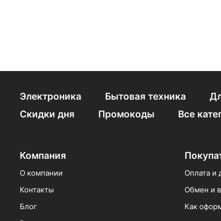
Беларусь
Бельгия
Болгария
Великобритания
Венгрия
Электроника
Бытовая техника
Дл
Вьетнам
Скидки дня
Промокоды
Все кате
Германия
Гонконг
Компания
Покупа
О компании
Оплата и 
Контакты
Обмен и в
Блог
Как оформ