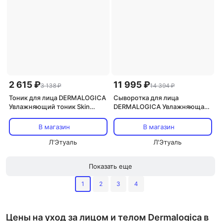
2 615 ₽
11 995 ₽
3 138 ₽
14 394 ₽
Тоник для лица DERMALOGICA
Сыворотка для лица
Увлажняющий тоник Skin
DERMALOGICA Увлажняющая
Health Multi-Active Toner 50
сыворотка Circular Hydration
Serum 30
В магазин
В магазин
Л'Этуаль
Л'Этуаль
Показать еще
1
2
3
4
Цены на уход за лицом и телом Dermalogica в