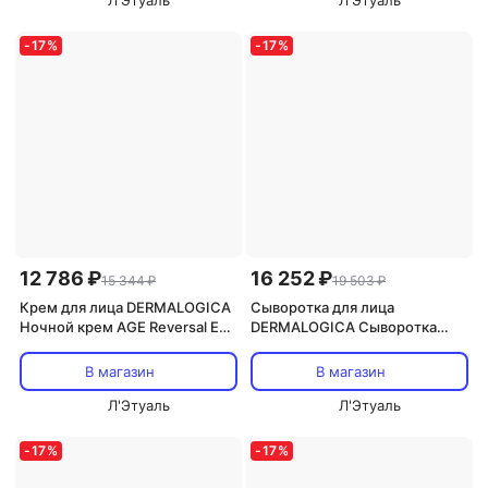
Л'Этуаль
Л'Этуаль
-
17
%
-
17
%
12 786 ₽
16 252 ₽
15 344 ₽
19 503 ₽
Крем для лица DERMALOGICA
Сыворотка для лица
Ночной крем AGE Reversal Eye
DERMALOGICA Сыворотка
Complex 15
Pro-Collagen Banking Serum 30
В магазин
В магазин
Л'Этуаль
Л'Этуаль
-
17
%
-
17
%