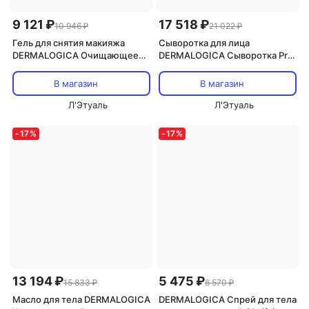
9 121 ₽
17 518 ₽
10 946 ₽
21 022 ₽
Гель для снятия макияжа
Сыворотка для лица
DERMALOGICA Очищающее
DERMALOGICA Сыворотка Pro
средство для кожи и макияжа
Collagen Banking Serum 30
Precleanse 150
В магазин
В магазин
Л'Этуаль
Л'Этуаль
-
17
%
-
17
%
13 194 ₽
5 475 ₽
15 833 ₽
6 570 ₽
Масло для тела DERMALOGICA
DERMALOGICA Спрей для тела