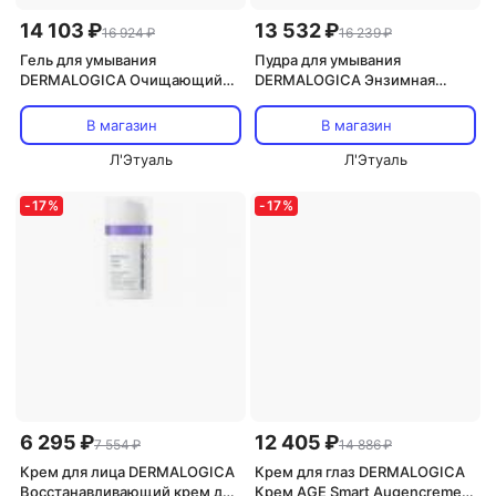
14 103 ₽
13 532 ₽
16 924 ₽
16 239 ₽
Гель для умывания
Пудра для умывания
DERMALOGICA Очищающий
DERMALOGICA Энзимная
гель для лица Special
пудра с углем Daily
Cleansing Gel Refill 500
Superfoliant. Сменный блок 57
В магазин
В магазин
Л'Этуаль
Л'Этуаль
-
17
%
-
17
%
6 295 ₽
12 405 ₽
7 554 ₽
14 886 ₽
Крем для лица DERMALOGICA
Крем для глаз DERMALOGICA
Восстанавливающий крем для
Крем AGE Smart Augencreme