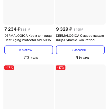
7 234 ₽
9 329 ₽
8 681 ₽
11 195 ₽
DERMALOGICA Крем для лица
DERMALOGICA Сыворотка для
Heat Aging Protector SPF50 15
лица Dynamic Skin Retinol
Serum 10
В магазин
В магазин
Л'Этуаль
Л'Этуаль
-
17
%
-
17
%