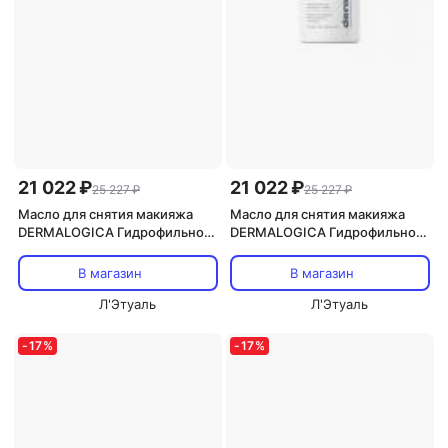
21 022 ₽
21 022 ₽
25 227 ₽
25 227 ₽
Масло для снятия макияжа
Масло для снятия макияжа
DERMALOGICA Гидрофильное
DERMALOGICA Гидрофильное
масло для очищения кожи
масло для очищения кожи
PreCleanse 295
PreCleanse 295
В магазин
В магазин
Л'Этуаль
Л'Этуаль
-
17
%
-
17
%