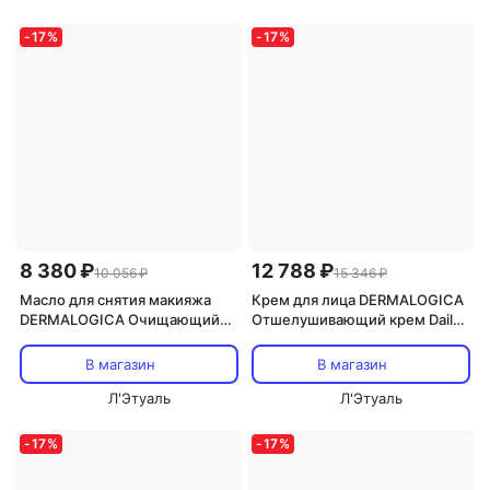
-
17
%
-
17
%
8 380 ₽
12 788 ₽
10 056 ₽
15 346 ₽
Масло для снятия макияжа
Крем для лица DERMALOGICA
DERMALOGICA Очищающий
Отшелушивающий крем Daily
гель масло в пену для лица
Milkfoliant 74
Total Cleanser 250
В магазин
В магазин
Л'Этуаль
Л'Этуаль
-
17
%
-
17
%