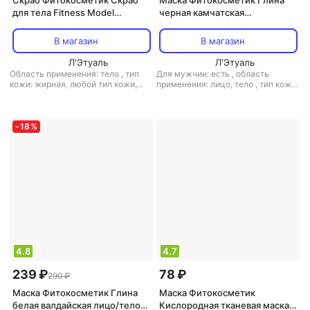
Скраб Фитокосметик Скраб
Маска Фитокосметик Глина
для тела Fitness Model
черная камчатская
антицеллюлитный пряный
очищающая
разогревающий
В магазин
В магазин
Л'Этуаль
Л'Этуаль
Область применения: тело
,
тип
Для мужчин: есть
,
область
кожи: жирная, любой тип кожи,
применения: лицо, тело
,
тип кожи:
нормальная, сухая,
жирная, комбинированная, любой
чувствительная
,
тип товара: скраб
тип кожи, проблемная
,
тип товара:
,
эффект: антицеллюлитный,
маска
,
эффект: анти-акне,
лифтинг, отшелушивающий,
избавление от черных точек,
-
18
%
питание, увлажнение
очищение
4.8
4.7
239 ₽
78 ₽
290 ₽
Маска Фитокосметик Глина
Маска Фитокосметик
белая валдайская лицо/тело/
Кислородная тканевая маска