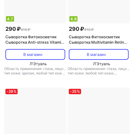
4.7
4.8
290 ₽
290 ₽
410 ₽
410 ₽
Сыворотка Фитокосметик
Сыворотка Фитокосметик
Сыворотка Anti-stress Vitamin
Сыворотка Multivitamin Retinol
C+ для лица и кожи вокруг
+ для лица и кожи вокруг глаз.
глаз. Beauty Visage. 30мл
Beauty Visage. 30мл
В магазин
В магазин
Л'Этуаль
Л'Этуаль
Область применения: глаза, лицо
,
Область применения: глаза, лицо
,
тип кожи: зрелая, любой тип кожи,
тип кожи: любой тип кожи,
чувствительная
,
тип товара:
чувствительная
,
тип товара:
сыворотка
,
эффект:
сыворотка
,
эффект:
антивозрастной, антистресс,
антивозрастной, очищение,
тонизирующий
питание, увлажнение
-
29
%
-
25
%