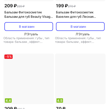
209 ₽
199 ₽
220 ₽
270 ₽
Бальзам Фитокосметик
Бальзам Фитокосметик
Бальзам для губ Beauty Visage
Вазелин для губ Лесная
восстанавливающий
земляника глубокое
пептидный
увлажнение, 4,5 г
В магазин
В магазин
Л'Этуаль
Л'Этуаль
Область применения: губы
,
тип
Область применения: губы
,
тип
товара: бальзам
,
эффект:
товара: бальзам
,
эффект:
антивозрастной, питание,
увлажнение
увлажнение
-
5
%
4.4
4.5
209 ₽
70 ₽