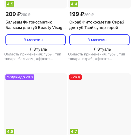
4.5
4.4
209 ₽
199 ₽
280 ₽
260 ₽
Бальзам Фитокосметик
Скраб Фитокосметик Скраб
Бальзам для губ Beauty Visage
для губ Твой супер герой
SOS восстановление, 3,6г
В магазин
В магазин
Л'Этуаль
Л'Этуаль
Область применения: губы
,
тип
Область применения: губы
,
тип
товара: бальзам
,
эффект:
товара: скраб
,
эффект:
увлажнение
отшелушивающий, питание,
увлажнение
20
-
26
%
СКИДКИ ДО
%
4.8
4.7