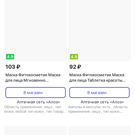
отшелушивающий, питание,
увлажнение
4.9
4.8
103 ₽
92 ₽
Маска Фитокосметик Маска
Маска Фитокосметик Маска
для лица Мгновенно
для лица Таблетка красоты
очищающая кислородная
Мгновенный лифтинг 8 мл
В магазин
В магазин
Аптечная сеть «Алоэ»
Аптечная сеть «Алоэ»
Область применения: лицо
,
тип
Ампулы и капсулы: есть
,
область
кожи: любой тип кожи
,
тип товара:
применения: лицо
,
тип кожи:
маска
,
эффект: избавление от
зрелая, любой тип кожи
,
тип
черных точек, отшелушивающий,
товара: маска
,
эффект:
очищение, увлажнение
антивозрастной, лифтинг, питание,
против первых признаков
старения, тонизирующий,