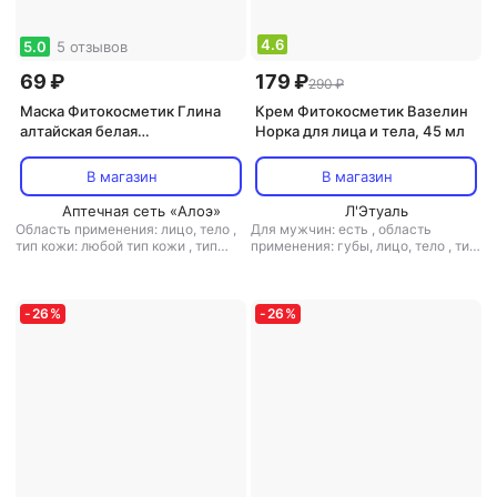
4.6
5.0
5 отзывов
69 ₽
179 ₽
290 ₽
Маска Фитокосметик Глина
Крем Фитокосметик Вазелин
алтайская белая
Норка для лица и тела, 45 мл
увлажняющая 75г
В магазин
В магазин
Аптечная сеть «Алоэ»
Л'Этуаль
Область применения: лицо, тело
,
Для мужчин: есть
,
область
тип кожи: любой тип кожи
,
тип
применения: губы, лицо, тело
,
тип
товара: маска
,
эффект:
кожи: зрелая, любой тип кожи,
антивозрастной, тонизирующий,
чувствительная
,
тип товара: крем
увлажнение
,
эффект: антивозрастной, питание,
увлажнение
-
26
%
-
26
%