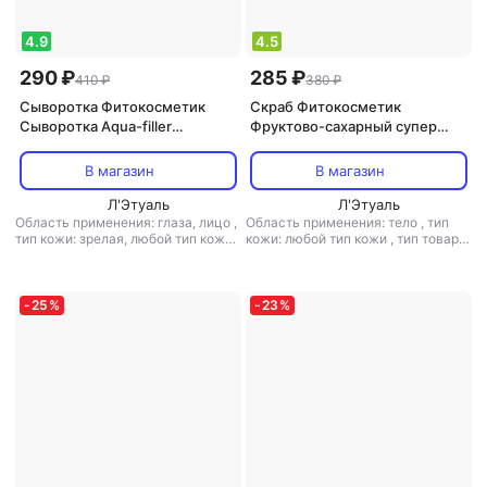
4.9
4.5
290 ₽
285 ₽
410 ₽
380 ₽
Сыворотка Фитокосметик
Скраб Фитокосметик
Сыворотка Aqua-filler
Фруктово-сахарный супер
hyaluronic для лица и кожи
скраб для тела серии "FITO
вокруг глаз. Beauty Visage.
BOMB" 250мл
В магазин
В магазин
30мл
Л'Этуаль
Л'Этуаль
Область применения: глаза, лицо
,
Область применения: тело
,
тип
тип кожи: зрелая, любой тип кожи,
кожи: любой тип кожи
,
тип товара:
чувствительная
,
тип товара:
скраб
,
эффект: отшелушивающий,
сыворотка
,
эффект:
питание, увлажнение
антивозрастной, лифтинг,
тонизирующий, увлажнение
-
25
%
-
23
%