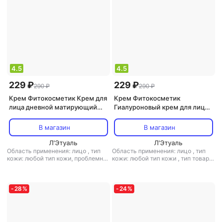
4.5
4.5
229 ₽
229 ₽
290 ₽
290 ₽
Крем Фитокосметик Крем для
Крем Фитокосметик
лица дневной матирующий
Гиалуроновый крем для лица
серии Acne Control
Омолаживающий серии
Professional контроль
Свежая косметика, 50 мл
В магазин
В магазин
жирного блеска, 45мл
Л'Этуаль
Л'Этуаль
Область применения: лицо
,
тип
Область применения: лицо
,
тип
кожи: любой тип кожи, проблемная
кожи: любой тип кожи
,
тип товара:
,
тип товара: крем
,
эффект: анти-
крем
,
эффект: антивозрастной,
акне, матирующий
питание
-
28
%
-
24
%