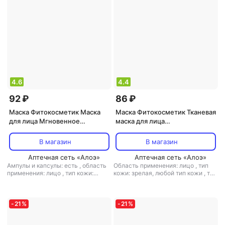
увлажнение
4.6
4.4
92 ₽
86 ₽
Маска Фитокосметик Маска
Маска Фитокосметик Тканевая
для лица Мгновенное
маска для лица
омоложение
"Картофельная"
В магазин
В магазин
Аптечная сеть «Алоэ»
Аптечная сеть «Алоэ»
Ампулы и капсулы: есть
,
область
Область применения: лицо
,
тип
применения: лицо
,
тип кожи:
кожи: зрелая, любой тип кожи
,
тип
зрелая, любой тип кожи
,
тип
товара: маска
,
эффект:
товара: маска
,
эффект:
антивозрастной, борьба с
антивозрастной, лифтинг,
морщинами, лифтинг,
увлажнение
тонизирующий, увлажнение
-
21
%
-
21
%