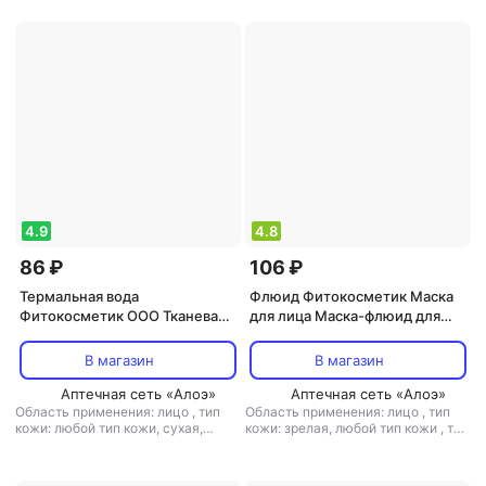
антистресс, лифтинг, питание,
питание, тонизирующий
тонизирующий, увлажнение
4.9
4.8
86 ₽
106 ₽
Термальная вода
Флюид Фитокосметик Маска
Фитокосметик ООО Тканевая
для лица Маска-флюид для
маска для лица
лица Мгновенно
«Успокаивающая термальная»,
разглаживающая
В магазин
В магазин
BEAUTY VISAGE, 1 шт
Аптечная сеть «Алоэ»
Аптечная сеть «Алоэ»
Область применения: лицо
,
тип
Область применения: лицо
,
тип
кожи: любой тип кожи, сухая,
кожи: зрелая, любой тип кожи
,
тип
чувствительная
,
тип товара:
товара: флюид
,
эффект:
термальная вода
,
эффект:
антивозрастной, лифтинг,
антивозрастной, антистресс,
тонизирующий, увлажнение