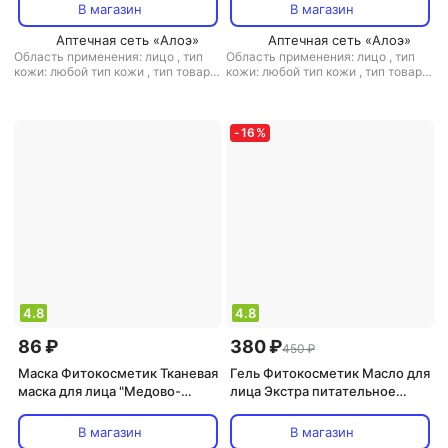
В магазин
В магазин
Аптечная сеть «Алоэ»
Аптечная сеть «Алоэ»
Область применения: лицо
,
тип
Область применения: лицо
,
тип
кожи: любой тип кожи
,
тип товара:
кожи: любой тип кожи
,
тип товара:
маска
,
эффект: анти-акне,
маска
,
эффект: антивозрастной,
антивозрастной, антистресс,
избавление от черных точек,
избавление от черных точек,
лифтинг, матирующий, очищение,
лифтинг, очищение, питание,
питание, против первых признаков
-
16
%
снятие отечности, тонизирующий,
старения, увлажнение
увлажнение
4.8
4.8
86 ₽
380 ₽
450 ₽
Маска Фитокосметик Тканевая
Гель Фитокосметик Масло для
маска для лица "Медово-
лица Экстра питательное
йогуртовая"
гель-масло для умывания и
демакияжа
В магазин
В магазин