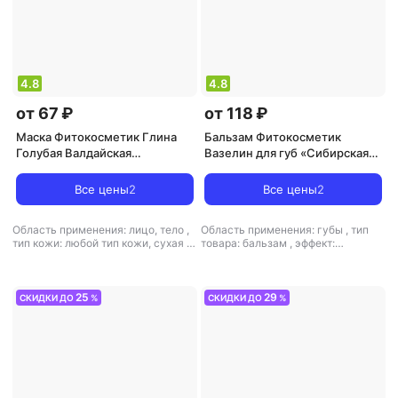
4.8
4.8
от 67 ₽
от 118 ₽
Маска Фитокосметик Глина
Бальзам Фитокосметик
Голубая Валдайская
Вазелин для губ «Сибирская
косметическая, порошок 100 г
облепиха» восстановление и
питание
Все цены
2
Все цены
2
Область применения: лицо, тело
,
Область применения: губы
,
тип
тип кожи: любой тип кожи, сухая
,
товара: бальзам
,
эффект:
тип товара: маска
,
эффект:
антистресс, питание, увлажнение
антивозрастной, тонизирующий
25
29
СКИДКИ ДО
%
СКИДКИ ДО
%