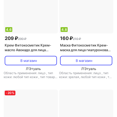
4.6
4.8
209 ₽
160 ₽
290 ₽
210 ₽
Крем Фитокосметик Крем-
Маска Фитокосметик Крем-
масло Авокадо для лица
маска для лица гиалуроновая
Питательное серии Свежая
Глубокое
косметика, 50мл
увлажнение+активное
В магазин
В магазин
восстановление серии
Л'Этуаль
BioCosmetolog Professional,
Л'Этуаль
Область применения: лицо
,
тип
Область применения: лицо
,
тип
45мл
кожи: любой тип кожи
,
тип товара:
кожи: зрелая, любой тип кожи
,
тип
крем
,
эффект: питание
товара: маска
,
эффект:
антивозрастной, антистресс,
тонизирующий, увлажнение
-
20
%