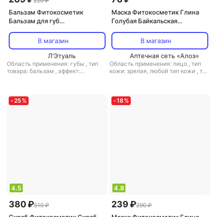
220 ₽
Бальзам Фитокосметик
Маска Фитокосметик Глина
Бальзам для губ
Голубая Байкальская
Омолаживающий
косметическая, порошок 75 г
коллагеновый бальзам для губ
В магазин
В магазин
Л'Этуаль
Аптечная сеть «Алоэ»
Область применения: губы
,
тип
Область применения: лицо
,
тип
товара: бальзам
,
эффект:
кожи: зрелая, любой тип кожи
,
тип
антивозрастной, питание,
товара: маска
,
эффект:
увлажнение
антивозрастной, борьба с
морщинами, избавление от черных
точек, лифтинг, очищение,
-
25
%
-
18
%
тонизирующий
4.5
4.8
380 ₽
239 ₽
510 ₽
290 ₽