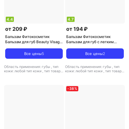
4.4
4.7
от 209 ₽
от 194 ₽
Бальзам Фитокосметик
Бальзам Фитокосметик
Бальзам для губ Beauty Visage
Бальзам для губ с легким
увлажняющий гиалуроновый
красным оттенком "Beauty
Visage", 3.6 г, 3 шт
Все цены
5
Все цены
2
Область применения: губы
,
тип
Область применения: губы
,
тип
кожи: любой тип кожи
,
тип товара:
кожи: любой тип кожи
,
тип товара:
бальзам
,
эффект: антивозрастной,
бальзам
,
эффект: питание,
отшелушивающий, питание,
увлажнение
увлажнение
-
38
%