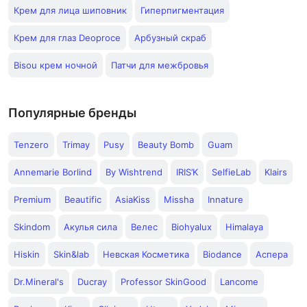
Крем для лица шиповник
Гиперпигментация
Крем для глаз Deoproce
Арбузный скраб
Bisou крем ночной
Патчи для межбровья
Популярные бренды
Tenzero
Trimay
Pusy
Beauty Bomb
Guam
Annemarie Borlind
By Wishtrend
IRIS’K
SelfieLab
Klairs
Premium
Beautific
AsiaKiss
Missha
Innature
Skindom
Акулья сила
Велес
Biohyalux
Himalaya
Hiskin
Skin&lab
Невская Косметика
Biodance
Аспера
Dr.Mineral's
Ducray
Professor SkinGood
Lancome