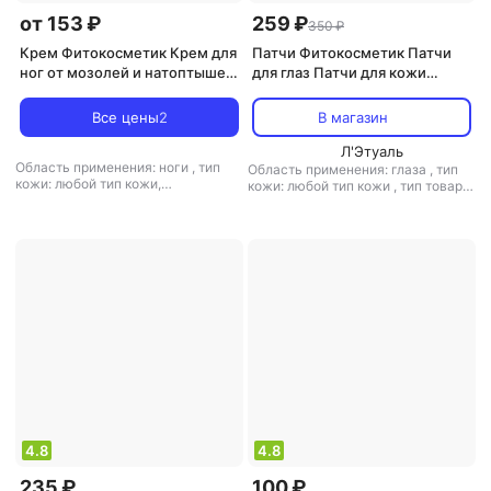
от 153 ₽
259 ₽
350 ₽
Крем Фитокосметик Крем для
Патчи Фитокосметик Патчи
ног от мозолей и натоптышей
для глаз Патчи для кожи
SUPER пятки, 75 мл
вокруг глаз Гидрогелевые
гиалуроновые Аква-филлер
Все цены
2
В магазин
Л'Этуаль
Область применения: ноги
,
тип
Область применения: глаза
,
тип
кожи: любой тип кожи,
кожи: любой тип кожи
,
тип товара:
проблемная, сухая
,
тип товара:
патчи
,
эффект: антивозрастной,
крем
,
эффект: анти-акне,
лифтинг, питание, тонизирующий,
увлажнение
увлажнение
4.8
4.8
235 ₽
100 ₽