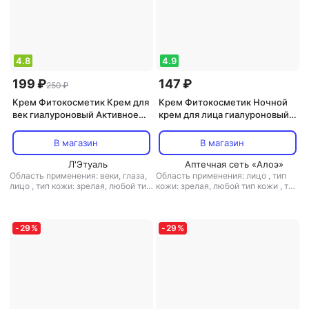
4.8
4.9
199 ₽
147 ₽
250 ₽
Крем Фитокосметик Крем для
Крем Фитокосметик Ночной
век гиалуроновый Активное
крем для лица гиалуроновый
омоложение+глубокое
Активное
увлажнение серии
омоложение+глубокое
В магазин
В магазин
BioCosmetolog Professional,
увлажнение серии
15мл
Л'Этуаль
BioCosmetolog Professional,
Аптечная сеть «Алоэ»
Область применения: веки, глаза,
Область применения: лицо
,
тип
45мл
лицо
,
тип кожи: зрелая, любой тип
кожи: зрелая, любой тип кожи
,
тип
кожи
,
тип товара: крем
,
эффект:
товара: крем
,
эффект:
антивозрастной, лифтинг,
антивозрастной, лифтинг,
тонизирующий, увлажнение
увлажнение
-
29
%
-
29
%