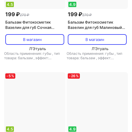
4.5
4.9
199 ₽
199 ₽
270 ₽
270 ₽
Бальзам Фитокосметик
Бальзам Фитокосметик
Вазелин для губ Сочная
Вазелин для губ Малиновый
клюква от обветривания, 4,5 г
нектар защита и омоложение,
4,5 г
В магазин
В магазин
Л'Этуаль
Л'Этуаль
Область применения: губы
,
тип
Область применения: губы
,
тип
товара: бальзам
,
эффект:
товара: бальзам
,
эффект:
отшелушивающий, питание,
отшелушивающий, питание,
увлажнение
увлажнение
-
5
%
-
26
%
4.5
4.9