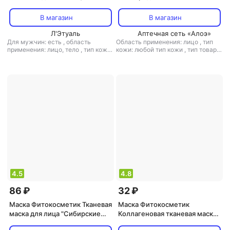
волосы омолаживающая, 155
для лица "Экспресс
мл, ведерко
восстановление"
В магазин
В магазин
Л'Этуаль
Аптечная сеть «Алоэ»
Для мужчин: есть
,
область
Область применения: лицо
,
тип
применения: лицо, тело
,
тип кожи:
кожи: любой тип кожи
,
тип товара:
зрелая, любой тип кожи
,
тип
маска
,
эффект: антивозрастной,
товара: маска
,
эффект:
антистресс, лифтинг, питание,
антивозрастной, борьба с
снятие отечности, тонизирующий,
морщинами, избавление от черных
увлажнение
точек, очищение
4.5
4.8
86 ₽
32 ₽
Маска Фитокосметик Тканевая
Маска Фитокосметик
маска для лица "Сибирские
Коллагеновая тканевая маска
травы"
для лица "Anti-age"