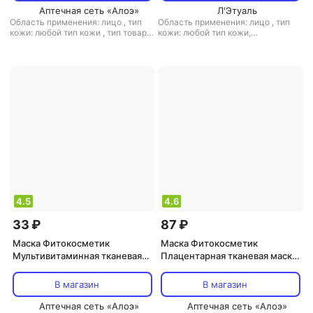
Аптечная сеть «Алоэ»
Л'Этуаль
Область применения: лицо
,
тип
Область применения: лицо
,
тип
кожи: любой тип кожи
,
тип товара:
кожи: любой тип кожи,
маска
,
эффект: антивозрастной,
проблемная, чувствительная
,
тип
питание, тонизирующий,
товара: гель
,
эффект: анти-акне,
увлажнение
антивозрастной, лифтинг,
очищение, питание, против первых
признаков старения,
тонизирующий
4.5
4.6
33 ₽
87 ₽
Маска Фитокосметик
Маска Фитокосметик
Мультивитаминная тканевая
Плацентарная тканевая маска
маска для лица
для лица "Активный лифтинг"
"Тонизирующая"
В магазин
В магазин
Аптечная сеть «Алоэ»
Аптечная сеть «Алоэ»