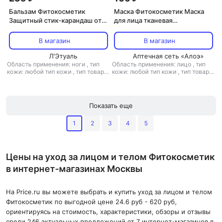
Бальзам Фитокосметик
Маска Фитокосметик Маска
Защитный стик-карандаш от
для лица тканевая
мозолей и натоптышей SUPER
Отбеливающая
пятки 4.5 г
В магазин
В магазин
Л'Этуаль
Аптечная сеть «Алоэ»
Область применения: ноги
,
тип
Область применения: лицо
,
тип
кожи: любой тип кожи
,
тип товара:
кожи: любой тип кожи
,
тип товара:
бальзам
,
эффект: увлажнение
маска
,
эффект: антивозрастной,
лифтинг, отбеливание,
тонизирующий, увлажнение
Показать еще
1
2
3
4
5
Цены на уход за лицом и телом Фитокосметик
в интернет-магазинах Москвы
На Price.ru вы можете выбрать и купить уход за лицом и телом
Фитокосметик по выгодной цене 24.6 руб - 620 руб,
ориентируясь на стоимость, характеристики, обзоры и отзывы
среди 246 актуальных предложений от 7 интернет-магазинов в