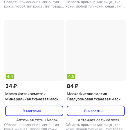
Область применения: лицо
,
тип
Область применения: лицо
,
тип
кожи: любой тип кожи
,
тип товара:
кожи: любой тип кожи, юная
,
тип
маска
,
эффект: антивозрастной,
товара: маска
,
эффект:
лифтинг, питание, снятие
антивозрастной, лифтинг, питание,
отечности, тонизирующий,
тонизирующий, увлажнение
увлажнение
4.4
4.5
34 ₽
84 ₽
Маска Фитокосметик
Маска Фитокосметик
Минеральная тканевая маска
Гиалуроновая тканевая маска
для лица "Очищающая"
для лица "Глубокое
увлажнение"
В магазин
В магазин
Аптечная сеть «Алоэ»
Аптечная сеть «Алоэ»
Область применения: лицо
,
тип
Область применения: лицо
,
тип
кожи: жирная, любой тип кожи,
кожи: любой тип кожи
,
тип товара: