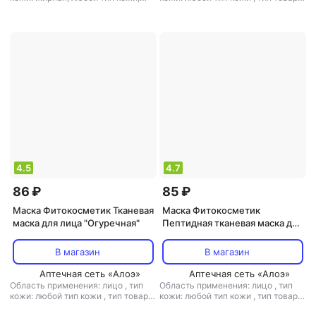
нормальная, проблемная
,
тип
маска
,
эффект: антивозрастной,
товара: маска
,
эффект: анти-акне,
питание, тонизирующий,
антивозрастной, антистресс,
увлажнение
избавление от черных точек,
лифтинг, матирующий, очищение,
тонизирующий, увлажнение
4.5
4.7
86 ₽
85 ₽
Маска Фитокосметик Тканевая
Маска Фитокосметик
маска для лица "Огуречная"
Пептидная тканевая маска для
лица "Интенсивное питание"
В магазин
В магазин
Аптечная сеть «Алоэ»
Аптечная сеть «Алоэ»
Область применения: лицо
,
тип
Область применения: лицо
,
тип
кожи: любой тип кожи
,
тип товара:
кожи: любой тип кожи
,
тип товара:
маска
,
эффект: антивозрастной,
маска
,
эффект: антивозрастной,