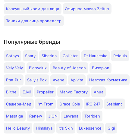
Капсульный крем для лица
Эфирное масло Zeitun
Тоники для лица пропеллер
Популярные бренды
Sothys
Shary
Siberina
Collistar
Dr.Hauschka
Relouis
Vely Vely
Biohyalux
Beauty of Joseon
Бизорюк
Etat Pur
Sally's Box
Avene
Apivita
Невская Косметика
Blithe
E.Mi
Propeller
Manyo Factory
Anua
Сашера-Мед
I'm From
Grace Cole
IRC 247
Steblanc
Masstige
Renew
J:ON
Levrana
Torriden
Hello Beauty
Himalaya
It's Skin
Luxessence
Gigi