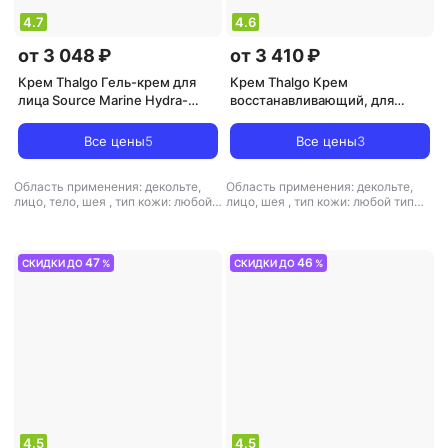
4.7
4.6
от 3 048 ₽
от 3 410 ₽
Крем Thalgo Гель-крем для
Крем Thalgo Крем
лица Source Marine Hydra-
восстанавливающий, для
Marine 24H Освежающий 50
питания и комфорта кожи, 50
мл
мл
Все цены
5
Все цены
3
Область применения: декольте,
Область применения: декольте,
лицо, тело, шея
,
тип кожи: любой
лицо, шея
,
тип кожи: любой тип
тип кожи
,
тип товара: крем
,
кожи, сухая, чувствительная, юная
эффект: питание, увлажнение
,
тип товара: крем
,
эффект:
питание, увлажнение
47
46
СКИДКИ ДО
%
СКИДКИ ДО
%
4.5
4.5