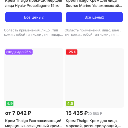
Крем Thalgo Крем-филлер для
Крем Thalgo Крем для лица
лица Hyalu-Procollagene 15 мл
Source Marine Увлажняющий
Крем с Тающей Текстурой 50
мл
Все цены
2
Все цены
2
Область применения: лицо
,
тип
Область применения: лицо, шея
,
кожи: любой тип кожи
,
тип товара:
тип кожи: любой тип кожи
,
тип
крем
,
эффект: борьба с
товара: крем
,
эффект: антистресс,
морщинами, увлажнение
увлажнение
25
-
25
%
СКИДКИ ДО
%
4.9
4.5
от 7 042 ₽
15 435 ₽
20 580 ₽
Крем Thalgo Разглаживающий
Крем Thalgo Крем для лица,
морщины насыщенный крем
морской, регенерирующий,