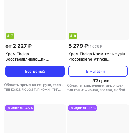
4.7
4.8
от 2 227 ₽
8 279 ₽
11 039 ₽
Крем Thalgo
Крем Thalgo Крем-гель Hyalu-
Восстанавливающий
Procollagene Wrinkle
Насыщенный Крем для рук 50
Correcting Gel-Cream
мл, Cold Marine
Все цены
2
В магазин
Л'Этуаль
Область применения: руки, тело
,
Область применения: лицо, шея
,
тип кожи: любой тип кожи
,
тип
тип кожи: жирная, зрелая, любой
товара: крем
,
эффект:
тип кожи
,
тип товара: крем
,
антикуперозный, антистресс,
эффект: антивозрастной,
питание, увлажнение
антистресс, борьба с морщинами,
лифтинг, питание, против первых
45
25
СКИДКИ ДО
%
СКИДКИ ДО
%
признаков старения,
тонизирующий, увлажнение