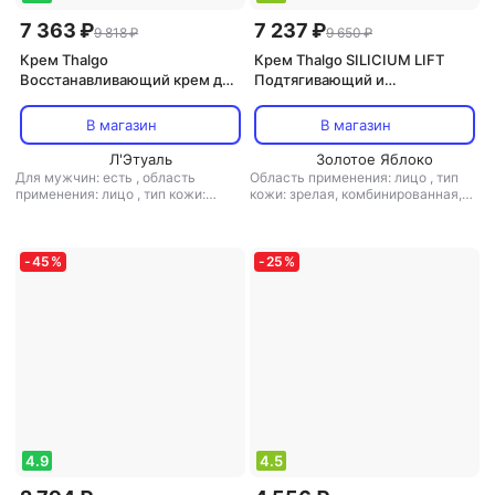
7 363 ₽
7 237 ₽
9 818 ₽
9 650 ₽
Крем Thalgo
Крем Thalgo SILICIUM LIFT
Восстанавливающий крем для
Подтягивающий и
лица, 50 мл (Thalgomen Force
Укрепляющий Крем (сменный
Marine)
блок), 50 мл
В магазин
В магазин
Л'Этуаль
Золотое Яблоко
Для мужчин: есть
,
область
Область применения: лицо
,
тип
применения: лицо
,
тип кожи:
кожи: зрелая, комбинированная,
жирная, комбинированная, любой
любой тип кожи, нормальная
,
тип
тип кожи, нормальная
,
тип товара:
товара: крем
,
эффект: лифтинг,
крем
,
эффект: антивозрастной,
против первых признаков
отбеливание, питание,
старения
-
45
%
-
25
%
тонизирующий, увлажнение
4.9
4.5