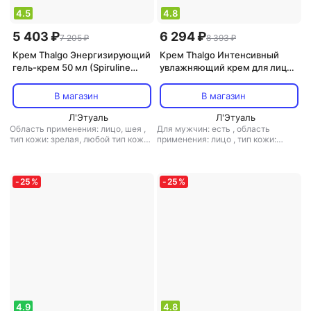
4.5
4.8
5 403 ₽
6 294 ₽
7 205 ₽
8 393 ₽
Крем Thalgo Энергизирующий
Крем Thalgo Интенсивный
гель-крем 50 мл (Spiruline
увлажняющий крем для лица,
Boost)
50 мл
В магазин
В магазин
Л'Этуаль
Л'Этуаль
Область применения: лицо, шея
,
Для мужчин: есть
,
область
тип кожи: зрелая, любой тип кожи,
применения: лицо
,
тип кожи:
сухая
,
тип товара: крем
,
эффект:
любой тип кожи, сухая
,
тип
антивозрастной, борьба с
товара: крем
,
эффект: питание,
морщинами, питание, увлажнение
увлажнение
-
25
%
-
25
%
4.9
4.8