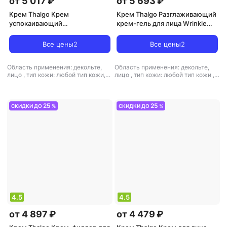
от 5 017 ₽
от 5 693 ₽
Крем Thalgo Крем
Крем Thalgo Разглаживающий
успокаивающий
крем-гель для лица Wrinkle
увлажняющий СICA MARIN 50
Correcting Gel-Cream 50 мл
мл
Все цены
2
Все цены
2
Область применения: декольте,
Область применения: декольте,
лицо
,
тип кожи: любой тип кожи,
лицо
,
тип кожи: любой тип кожи
,
чувствительная, юная
,
тип товара:
тип товара: крем
,
эффект:
крем
,
эффект: антистресс,
увлажнение
питание, увлажнение
25
25
СКИДКИ ДО
%
СКИДКИ ДО
%
4.5
4.5
от 4 897 ₽
от 4 479 ₽