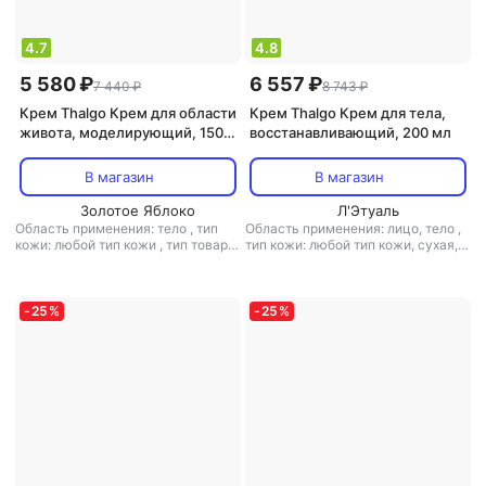
4.7
4.8
5 580 ₽
6 557 ₽
7 440 ₽
8 743 ₽
Крем Thalgo Крем для области
Крем Thalgo Крем для тела,
живота, моделирующий, 150
восстанавливающий, 200 мл
мл
В магазин
В магазин
Золотое Яблоко
Л'Этуаль
Область применения: тело
,
тип
Область применения: лицо, тело
,
кожи: любой тип кожи
,
тип товара:
тип кожи: любой тип кожи, сухая,
крем
,
эффект: антицеллюлитный,
чувствительная
,
тип товара: крем
тонизирующий
,
эффект: антистресс, питание,
тонизирующий, увлажнение
-
25
%
-
25
%