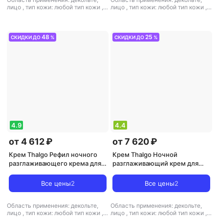
лицо
,
тип кожи: любой тип кожи
,
лицо
,
тип кожи: любой тип кожи
,
тип товара: крем
,
эффект:
тип товара: крем
,
эффект:
антивозрастной, борьба с
антивозрастной, борьба с
морщинами, лифтинг, питание,
морщинами, питание, увлажнение
увлажнение
48
25
СКИДКИ ДО
%
СКИДКИ ДО
%
4.9
4.4
от 4 612 ₽
от 7 620 ₽
Крем Thalgo Рефил ночного
Крем Thalgo Ночной
разглаживающего крема для
разглаживающий крем для
лица Wrinkle Correcting Night
лица Wrinkle Correcting Night
Care 50 мл
Care 50 мл
Все цены
2
Все цены
2
Область применения: декольте,
Область применения: декольте,
лицо
,
тип кожи: любой тип кожи
,
лицо
,
тип кожи: любой тип кожи
,