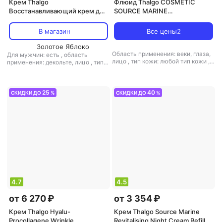
Крем Thalgo
Флюид Thalgo COSMETIC
Восстанавливающий крем для
SOURCE MARINE
лица Regenerating Cream 50
Разглаживающий Крем для
мл
Кожи Вокруг Глаз 15 мл
В магазин
Все цены
2
Золотое Яблоко
Область применения: веки, глаза,
Для мужчин: есть
,
область
лицо
,
тип кожи: любой тип кожи
,
применения: декольте, лицо
,
тип
тип товара: флюид
,
эффект:
кожи: любой тип кожи
,
тип товара:
увлажнение
крем
,
эффект: отбеливание,
питание, увлажнение
25
40
СКИДКИ ДО
%
СКИДКИ ДО
%
4.7
4.5
от 6 270 ₽
от 3 354 ₽
Крем Thalgo Hyalu-
Крем Thalgo Source Marine
Procollagene Wrinkle
Revitalising Night Cream Refill