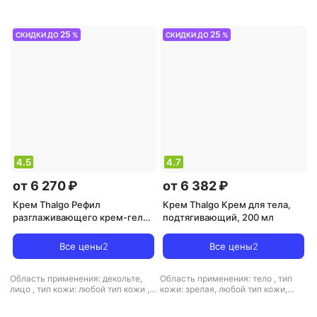
тип товара: крем
,
эффект:
тип товара: крем
,
эффект: лифтинг,
увлажнение
увлажнение
25
25
СКИДКИ ДО
%
СКИДКИ ДО
%
4.5
4.7
от 6 270 ₽
от 6 382 ₽
Крем Thalgo Рефил
Крем Thalgo Крем для тела,
разглаживающего крем-геля
подтягивающий, 200 мл
для лица Wrinkle Correcting
Gel-Cream 50 мл
Все цены
2
Все цены
2
Область применения: декольте,
Область применения: тело
,
тип
лицо
,
тип кожи: любой тип кожи
,
кожи: зрелая, любой тип кожи,
тип товара: крем
,
эффект:
нормальная
,
тип товара: крем
,
увлажнение
эффект: антицеллюлитный,