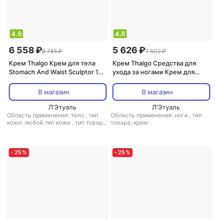
4.6
4.6
6 558 ₽
5 626 ₽
8 745 ₽
7 502 ₽
Крем Thalgo Крем для тела
Крем Thalgo Средства для
Stomach And Waist Sculptor 150
ухода за ногами Крем для
мл
лёгкости ног
В магазин
В магазин
Л'Этуаль
Л'Этуаль
Область применения: тело
,
тип
Область применения: ноги
,
тип
кожи: любой тип кожи
,
тип товара:
товара: крем
крем
,
эффект: тонизирующий,
увлажнение
-
25
%
-
25
%