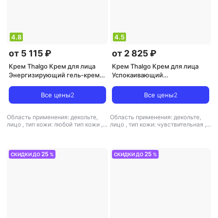
4.8
4.5
от 5 115 ₽
от 2 825 ₽
Крем Thalgo Крем для лица
Крем Thalgo Крем для лица
Энергизирующий гель-крем
Успокаивающий
для сияния и коррекции
увлажняющий крем, сменный
морщин, сменный блок
блок Cica Marin Soothing
Все цены
2
Все цены
2
Spiruline Boost
Cream
Область применения: декольте,
Область применения: декольте,
лицо
,
тип кожи: любой тип кожи
,
лицо
,
тип кожи: чувствительная
,
тип товара: крем
,
эффект: питание,
тип товара: крем
,
эффект:
увлажнение
антистресс, питание, увлажнение
25
25
СКИДКИ ДО
%
СКИДКИ ДО
%