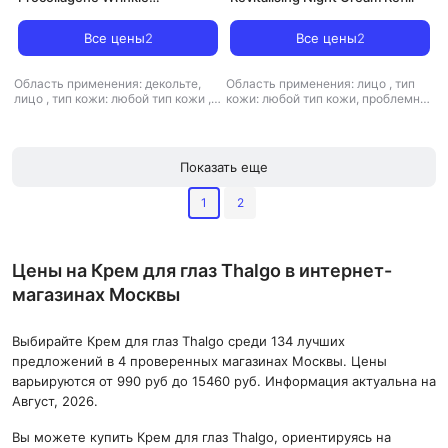
Correcting Rich Cream Refill
Все цены
2
Все цены
2
Область применения: декольте,
Область применения: лицо
,
тип
лицо
,
тип кожи: любой тип кожи
,
кожи: любой тип кожи, проблемная
тип товара: крем
,
эффект:
,
тип товара: крем
,
эффект: анти-
антивозрастной, борьба с
акне, очищение, питание,
морщинами, питание, увлажнение
увлажнение
Показать еще
1
2
Цены на Крем для глаз Thalgo в интернет-
магазинах Москвы
Выбирайте Крем для глаз Thalgo среди 134 лучших
предложений в 4 проверенных магазинах Москвы. Цены
варьируются от 990 руб до 15460 руб. Информация актуальна на
Август, 2026.
Вы можете купить Крем для глаз Thalgo, ориентируясь на