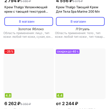
2 794 ₽
4 556 ₽
5 080 ₽
6 075 ₽
Крем Thalgo Увлажняющий
Крем Thalgo Тающий Крем
крем с тающей текстурой
Для Тела Spa Marine 200 Мл
сменный блок Hydrating
melting cream 50 мл
В магазин
В магазин
Золотое Яблоко
Л'Этуаль
Область применения: лицо
,
тип
Область применения: тело
,
тип
кожи: любой тип кожи, сухая, юная
кожи: любой тип кожи
,
тип товара:
,
тип товара: крем
,
эффект:
крем
,
эффект: питание,
питание, увлажнение
увлажнение
-
25
%
40
СКИДКИ ДО
%
4.8
4.4
6 262 ₽
от 2 244 ₽
8 350 ₽