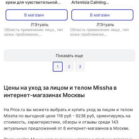
крем для чувствительной
Artemisia Calming
кожи с экстрактом полыни
успокаивающий для
Calming Moisture Cream, 50 мл
чувствительной кожи с
В магазин
В магазин
экстрактом полыни, 120 мл
Л'Этуаль
Л'Этуаль
Область применения: лицо
,
тип
Область применения: лицо
,
тип
кожи: проблемная,
кожи: проблемная,
чувствительная
,
тип товара: крем
чувствительная
,
тип товара: мист
,
эффект: анти-акне, антистресс,
,
эффект: анти-акне, антистресс,
увлажнение
питание, увлажнение
Показать еще
1
2
3
Цены на уход за лицом и телом Missha в
интернет-магазинах Москвы
На Price.ru вы можете выбрать и купить уход за лицом и телом
Missha по выгодной цене 116 руб - 9238 руб, ориентируясь на
стоимость, характеристики, обзоры и отзывы среди 143
актуальных предложений от 6 интернет-магазинов в Москве.