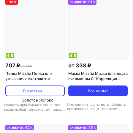
антикуперозный, лифтинг, питание,
-
39
%
51
СКИДКИ ДО
%
увлажнение
4.5
4.5
707 ₽
от 338 ₽
1 160 ₽
Пенка Missha Пенка для
Маска Missha Маска для лица с
умывания с экстрактом
витамином С "Коррекция
клубники, 172 мл (Creamy
пигментации" Vita C Plus
Latte)
Ampoule Mask, 27 г
В магазин
Все цены
2
Золотое Яблоко
Ампулы и капсулы: есть
,
область
Область применения: лицо
,
тип
применения: лицо
,
тип кожи:
кожи: любой тип кожи
,
тип товара:
любой тип кожи
,
тип товара:
пенка
,
эффект: очищение, питание,
маска
,
эффект: отбеливание,
увлажнение
увлажнение
52
45
СКИДКИ ДО
%
СКИДКИ ДО
%