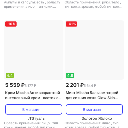
Ампулы и капсулы: есть
,
область
Область применения: руки, тело
,
применения: лицо
,
тип кожи:
тип кожи: зрелая, любой тип кожи
,
зрелая, любой тип кожи, сухая,
тип товара: крем
,
эффект:
чувствительная
,
тип товара:
антивозрастной, отбеливание,
сыворотка
,
эффект:
питание, увлажнение
антивозрастной, избавление от
-
10
%
-
61
%
черных точек, лифтинг,
отбеливание, очищение, питание,
тонизирующий, увлажнение
4.4
4.9
5 559 ₽
2 201 ₽
6 177 ₽
5 644 ₽
Крем Missha Антивозрастной
Мист Missha Бальзам-спрей
интенсивный крем -ластик с
для сияния кожи Glow Skin
витамином С VITA C PLUS
Balm To Go Mist 80мл
ERASER TONING CREAM 30 мл
В магазин
В магазин
Л'Этуаль
Золотое Яблоко
Область применения: лицо
,
тип
Область применения: лицо
,
тип
кожи: зрелая, любой тип кожи,
кожи: зрелая, любой тип кожи
,
тип