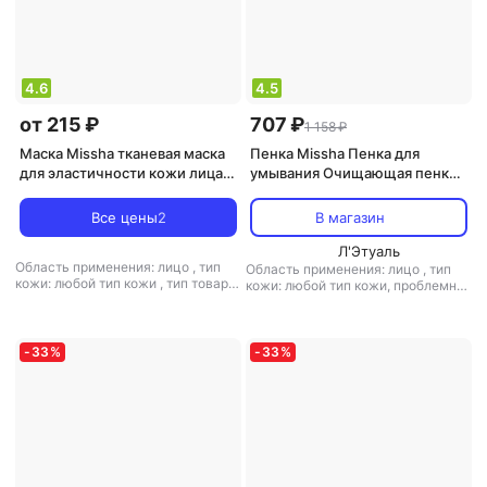
4.6
4.5
от 215 ₽
707 ₽
1 158 ₽
Маска Missha тканевая маска
Пенка Missha Пенка для
для эластичности кожи лица
умывания Очищающая пенка
Collagen 1 шт
для лица Creamy Latte
Cleansing Foam Strawberry
Все цены
2
В магазин
Л'Этуаль
Область применения: лицо
,
тип
Область применения: лицо
,
тип
кожи: любой тип кожи
,
тип товара:
кожи: любой тип кожи, проблемная
маска
,
эффект: увлажнение
,
тип товара: пенка
,
эффект: анти-
акне, борьба с морщинами,
избавление от черных точек,
очищение, питание,
-
33
%
-
33
%
тонизирующий, увлажнение