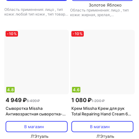
Золотое Яблоко
Область применения: лицо
,
тип
Область применения: лицо
,
тип
кожи: любой тип кожи
,
тип товара:
кожи: жирная, зрелая,
маска
,
эффект: антивозрастной,
комбинированная, любой тип
лифтинг, отбеливание, очищение,
кожи, нормальная,
питание, увлажнение
чувствительная
,
тип товара: пенка
,
эффект: антикуперозный,
-
10
%
-
10
%
избавление от черных точек,
матирующий, отбеливание,
очищение, тонизирующий,
увлажнение
4.8
4.6
4 949 ₽
1 080 ₽
5 499 ₽
1 200 ₽
Сыворотка Missha
Крем Missha Крем для рук
Антивозрастная сыворотка-
Total Repairing Hand Cream 60
ампула с витам.С Vita C Plus
мл
Spot Correcting & Firming
В магазин
В магазин
Ampoule 30ml
Л'Этуаль
Л'Этуаль