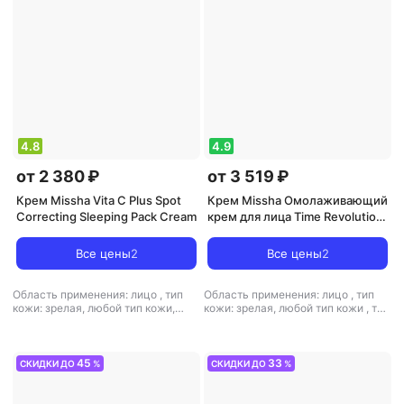
4.8
4.9
от 2 380 ₽
от 3 519 ₽
Крем Missha Vita C Plus Spot
Крем Missha Омолаживающий
Correcting Sleeping Pack Cream
крем для лица Time Revolution
Retinol 25 мл
Все цены
2
Все цены
2
Область применения: лицо
,
тип
Область применения: лицо
,
тип
кожи: зрелая, любой тип кожи,
кожи: зрелая, любой тип кожи
,
тип
сухая, чувствительная
,
тип
товара: крем
,
эффект:
товара: крем
,
эффект: увлажнение
антивозрастной, лифтинг,
увлажнение
45
33
СКИДКИ ДО
%
СКИДКИ ДО
%