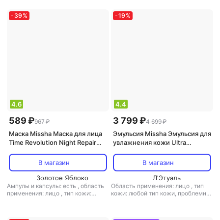
акне, очищение, тонизирующий,
,
эффект: питание, увлажнение
увлажнение
-
39
%
-
19
%
4.6
4.4
589 ₽
3 799 ₽
967 ₽
4 699 ₽
Маска Missha Маска для лица
Эмульсия Missha Эмульсия для
Time Revolution Night Repair
увлажнения кожи Ultra
гидрогелевая с
Hyalron, 130 мл (Super Aqua)
пролонгированным анти-
В магазин
В магазин
эйдж эффектом, 30 г
Золотое Яблоко
Л'Этуаль
Ампулы и капсулы: есть
,
область
Область применения: лицо
,
тип
применения: лицо
,
тип кожи:
кожи: любой тип кожи, проблемная
зрелая, любой тип кожи,
,
тип товара: эмульсия
,
эффект:
чувствительная
,
тип товара:
анти-акне, питание, увлажнение
маска
,
эффект: антивозрастной,