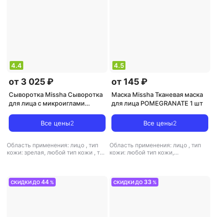
4.4
4.5
от 3 025 ₽
от 145 ₽
Сыворотка Missha Сыворотка
Маска Missha Тканевая маска
для лица с микроиглами
для лица POMEGRANATE 1 шт
Retinol 1000 Time Revolution 50
мл
Все цены
2
Все цены
2
Область применения: лицо
,
тип
Область применения: лицо
,
тип
кожи: зрелая, любой тип кожи
,
тип
кожи: любой тип кожи,
товара: сыворотка
,
эффект:
чувствительная
,
тип товара:
антивозрастной, лифтинг,
маска
,
эффект: питание,
увлажнение
увлажнение
44
33
СКИДКИ ДО
%
СКИДКИ ДО
%