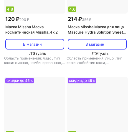
4.8
4.6
120 ₽
214 ₽
200 ₽
356 ₽
Маска Missha Маска
Маска Missha Маска для лица
косметическая Missha_47.2
Mascure Hydra Solution Sheet
Mask
В магазин
В магазин
Л'Этуаль
Л'Этуаль
Область применения: лицо
,
тип
Область применения: лицо
,
тип
кожи: жирная, комбинированная,
кожи: любой тип кожи,
любой тип кожи, нормальная,
проблемная, сухая
,
тип товара:
проблемная, сухая
,
тип товара:
маска
,
эффект: анти-акне,
маска
,
эффект: анти-акне,
антивозрастной, питание,
антивозрастной, антистресс,
увлажнение
45
45
СКИДКИ ДО
%
СКИДКИ ДО
%
матирующий, питание, увлажнение