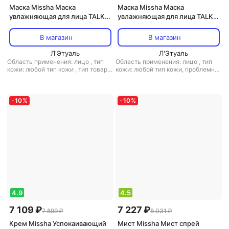
Маска Missha Маска
Маска Missha Маска
увлажняющая для лица TALKS
увлажняющая для лица TALKS
VEGAN SQUEEZE SHEET MASK
VEGAN SQUEEZE SHEET MASK
[SKIN SMOOTHER] 27 гр
[SKIN FITNESS] 27 гр
В магазин
В магазин
Л'Этуаль
Л'Этуаль
Область применения: лицо
,
тип
Область применения: лицо
,
тип
кожи: любой тип кожи
,
тип товара:
кожи: любой тип кожи, проблемная
маска
,
эффект: антивозрастной,
,
тип товара: маска
,
эффект: анти-
антистресс, лифтинг,
акне, питание, тонизирующий,
тонизирующий, увлажнение
увлажнение
-
10
%
-
10
%
4.9
4.5
7 109 ₽
7 227 ₽
7 899 ₽
8 031 ₽
Крем Missha Успокаивающий
Мист Missha Мист спрей