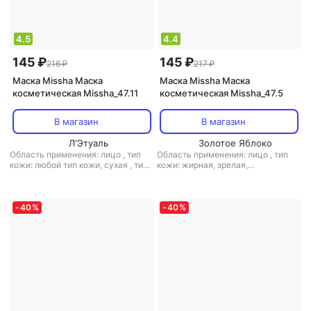
4.5
4.4
145 ₽
145 ₽
216 ₽
217 ₽
Маска Missha Маска
Маска Missha Маска
косметическая Missha_47.11
косметическая Missha_47.5
В магазин
В магазин
Л'Этуаль
Золотое Яблоко
Область применения: лицо
,
тип
Область применения: лицо
,
тип
кожи: любой тип кожи, сухая
,
тип
кожи: жирная, зрелая,
товара: маска
,
эффект:
комбинированная, любой тип
антивозрастной, антистресс,
кожи, сухая
,
тип товара: маска
,
питание, увлажнение
эффект: антивозрастной, питание,
тонизирующий, увлажнение
-
40
%
-
40
%