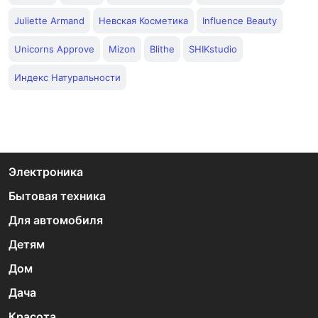
Juliette Armand
Невская Косметика
Influence Beauty
Unicorns Approve
Mizon
Blithe
SHIKstudio
Индекс Натуральности
Электроника
Бытовая техника
Для автомобиля
Детям
Дом
Дача
Красота