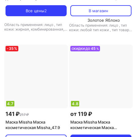
чайного дерева Pure Source
Pocket Pack Tea Tree
Все цены
2
В магазин
Золотое Яблоко
Область применения: лицо
,
тип
Область применения: лицо
,
тип
кожи: жирная, комбинированная,
кожи: любой тип кожи
,
тип товара:
любой тип кожи, проблемная,
маска
,
эффект: анти-акне,
чувствительная
,
тип товара:
отбеливание, питание,
маска
,
эффект: анти-акне,
тонизирующий, увлажнение
антикуперозный, антистресс,
-
35
%
45
СКИДКИ ДО
%
избавление от черных точек,
очищение, питание,
тонизирующий, увлажнение
4.7
4.8
141 ₽
от 119 ₽
217 ₽
Маска Missha Маска
Маска Missha Маска
косметическая Missha_47.9
косметическая Маска
тканевая