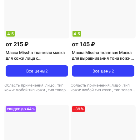
4.5
4.5
от 215 ₽
от 145 ₽
Маска Missha тканевая маска
Маска Missha тканевая Маска
для кожи лица с
для выравнивания тона кожи
пигментацией Glutathione 28
лица Strawberry 1 шт
мл
Все цены
2
Все цены
2
Область применения: лицо
,
тип
Область применения: лицо
,
тип
кожи: любой тип кожи
,
тип товара:
кожи: любой тип кожи
,
тип товара:
маска
,
эффект: отбеливание,
маска
,
эффект: увлажнение
увлажнение
44
-
39
%
СКИДКИ ДО
%