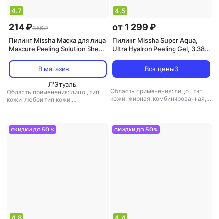
4.7
4.5
214 ₽
от 1 299 ₽
356 ₽
Пилинг Missha Маска для лица
Пилинг Missha Super Aqua,
Mascure Peeling Solution Sheet
Ultra Hyalron Peeling Gel, 3.38 fl
Mask
oz (100 ml)
В магазин
Все цены
3
Л'Этуаль
Область применения: лицо
,
тип
Область применения: лицо
,
тип
кожи: жирная, комбинированная,
кожи: любой тип кожи,
любой тип кожи, нормальная,
проблемная, чувствительная
,
тип
проблемная, сухая,
товара: пилинг
,
эффект: анти-акне,
чувствительная
,
тип товара:
антикуперозный, антистресс,
пилинг
,
эффект: анти-акне, борьба
отбеливание, отшелушивающий,
50
50
СКИДКИ ДО
%
СКИДКИ ДО
%
с морщинами, отшелушивающий,
очищение, питание, увлажнение
очищение, тонизирующий,
увлажнение
4.8
4.4