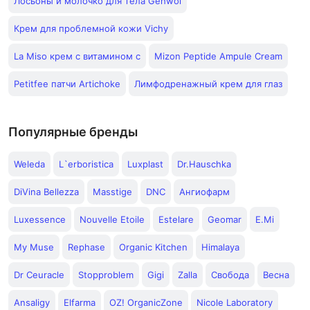
Лосьоны и молочко для тела Gehwol
Крем для проблемной кожи Vichy
La Miso крем с витамином с
Mizon Peptide Ampule Cream
Petitfee патчи Artichoke
Лимфодренажный крем для глаз
Популярные бренды
Weleda
L`erboristica
Luxplast
Dr.Hauschka
DiVina Bellezza
Masstige
DNC
Ангиофарм
Luxessence
Nouvelle Etoile
Estelare
Geomar
E.Mi
My Muse
Rephase
Organic Kitchen
Himalaya
Dr Ceuracle
Stopproblem
Gigi
Zalla
Свобода
Весна
Ansaligy
Elfarma
OZ! OrganicZone
Nicole Laboratory