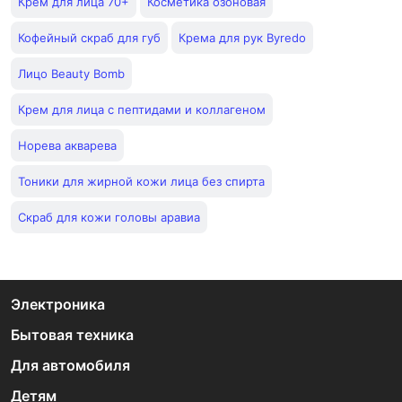
Крем для лица 70+
Косметика озоновая
Кофейный скраб для губ
Крема для рук Byredo
Лицо Beauty Bomb
Крем для лица с пептидами и коллагеном
Норева акварева
Тоники для жирной кожи лица без спирта
Скраб для кожи головы аравиа
Электроника
Бытовая техника
Для автомобиля
Детям