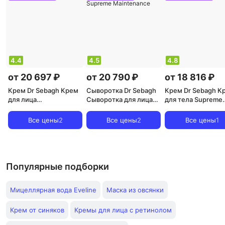
4.4
4.5
4.8
от 20 697 ₽
от 20 790 ₽
от 18 816 ₽
Крем Dr Sebagh Крем
Сыворотка Dr Sebagh
Крем Dr Sebagh К
для лица
Сыворотка для лица
для тела Supreme
восстанавливающий
Сыворотка
Body Restructuring
дневной глубокого
высококонцентрированная
Firming, 200 мл
Все цены
2
Все цены
2
Все цены
1
действия Supreme Day
с ресвератролом и
Cream
трилагеном Абсолют
Supreme Maintenance
Популярные подборки
Мицеллярная вода Eveline
Маска из овсянки
Крем от синяков
Кремы для лица с ретинолом